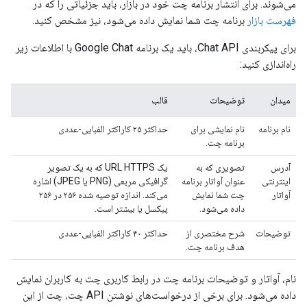
می‌شوند. برای انتشار برنامه چت خود در بازار، باید جزئیاتی را که در
فهرست بازار
برنامه چت شما نمایش داده می‌شود، نیز مشخص کنید.
برای پیکربندی Chat API، باید یک برنامه Google Chat با اطلاعات زیر
راه‌اندازی کنید:
میدان
توضیحات
قالب
نام برنامه
نام نمایشی برای
حداکثر ۲۵ کاراکتر الفبایی-عددی
برنامه چت.
آدرس
تصویری که به
یک URL HTTPS که به یک تصویر
اینترنتی
عنوان آواتار برنامه
گرافیکی مربعی (PNG یا JPEG) اشاره
آواتار
چت شما نمایش
می‌کند. اندازه توصیه شده ۲۵۶ در ۲۵۶
داده می‌شود.
پیکسل یا بیشتر است.
توضیحات
شرح مختصری از
حداکثر ۴۰ کاراکتر الفبایی-عددی
هدف برنامه چت.
نام، آواتار و توضیحات برنامه چت در رابط کاربری چت به کاربران نمایش
داده می‌شود. برای برخی از درخواست‌های نوشتن API چت، چت از این