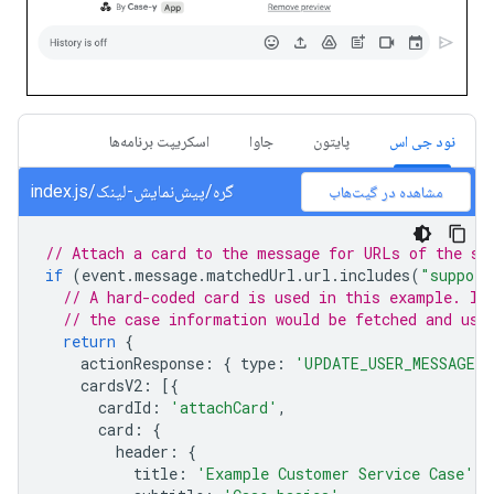
نود جی اس
پایتون
جاوا
اسکریپت برنامه‌ها
گره/پیش‌نمایش-لینک/index.js
مشاهده در گیت‌هاب
// Attach a card to the message for URLs of the su
if
(
event
.
message
.
matchedUrl
.
url
.
includes
(
"support
// A hard-coded card is used in this example. In
// the case information would be fetched and use
return
{
actionResponse
:
{
type
:
'UPDATE_USER_MESSAGE_C
cardsV2
:
[{
cardId
:
'attachCard'
,
card
:
{
header
:
{
title
:
'Example Customer Service Case'
,