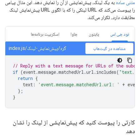
متنی ساده
به یک لینک، پیش‌نمایشی از آن را نمایش دهد. این مثال پیامی
را پیوست می‌کند که URL لینکی را که با الگوی URL پیش‌نمایش لینک
مطابقت دارد، تکرار می‌کند.
نود جی اس
پایتون
جاوا
اسکریپت برنامه‌ها
گره/پیش‌نمایش-لینک/index.js
مشاهده در گیت‌هاب
// Reply with a text message for URLs of the subdo
if
(
event
.
message
.
matchedUrl
.
url
.
includes
(
"text.ex
return
{
text
:
'event.message.matchedUrl.url: '
+
event
};
}
کارتی را پیوست کنید که پیش‌نمایشی از لینک را نشان
دهد