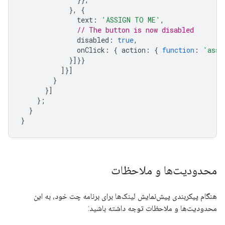
},
{
text
:
'ASSIGN TO ME'
,
// The button is now disabled
disabled
:
true
,
onClick
:
{
action
:
{
function
:
'assi
}]}}
]}]
}
}]
};
}
}
محدودیت‌ها و ملاحظات
هنگام پیکربندی پیش‌نمایش لینک‌ها برای برنامه چت خود، به این
محدودیت‌ها و ملاحظات توجه داشته باشید: