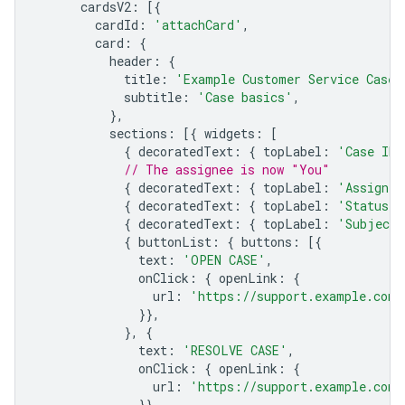
cardsV2
:
[{
cardId
:
'attachCard'
,
card
:
{
header
:
{
title
:
'Example Customer Service Case'
subtitle
:
'Case basics'
,
},
sections
:
[{
widgets
:
[
{
decoratedText
:
{
topLabel
:
'Case ID'
// The assignee is now "You"
{
decoratedText
:
{
topLabel
:
'Assignee
{
decoratedText
:
{
topLabel
:
'Status'
,
{
decoratedText
:
{
topLabel
:
'Subject'
{
buttonList
:
{
buttons
:
[{
text
:
'OPEN CASE'
,
onClick
:
{
openLink
:
{
url
:
'https://support.example.com/
}},
},
{
text
:
'RESOLVE CASE'
,
onClick
:
{
openLink
:
{
url
:
'https://support.example.com/
}},