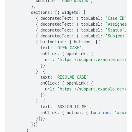
subtitle
:
'Case basics'
,
},
sections
:
[{
widgets
:
[
{
decoratedText
:
{
topLabel
:
'Case ID'
,
{
decoratedText
:
{
topLabel
:
'Assignee'
,
{
decoratedText
:
{
topLabel
:
'Status'
,
t
{
decoratedText
:
{
topLabel
:
'Subject'
,
{
buttonList
:
{
buttons
:
[{
text
:
'OPEN CASE'
,
onClick
:
{
openLink
:
{
url
:
'https://support.example.com/or
}},
},
{
text
:
'RESOLVE CASE'
,
onClick
:
{
openLink
:
{
url
:
'https://support.example.com/or
}},
},
{
text
:
'ASSIGN TO ME'
,
onClick
:
{
action
:
{
function
:
'assign
}]}}
]}]
}