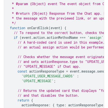
 * @param {Object} event The event object from Ch
 *
 * @return {Object} Response from the Chat app. Ei
 * the message with the previewed link, or an upda
 */
function
onCardClick
(
event
)
{
// To respond to the correct button, checks the 
if
(
event
.
action
.
actionMethodName
===
'assign'
)
// A hard-coded card is used in this example. 
// an actual assign action would be performed 
// Checks whether the message event originated
// and sets actionResponse.type to "UPDATE_USE
// "UPDATE_MESSAGE" if Chat app.
const
actionResponseType
=
event
.
message
.
sende
'UPDATE_USER_MESSAGE_CARDS'
:
'UPDATE_MESSAGE'
;
// Returns the updated card that displays "You
// and that disables the button.
return
{
actionResponse
:
{
type
:
actionResponseType
}