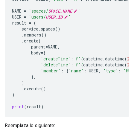
NAME
=
'spaces/
SPACE_NAME
'
USER
=
'users/
USER_ID
'
result
=
(
service
.
spaces
()
.
members
()
.
create
(
parent
=
NAME
,
body
=
{
'createTime'
:
f
'
{
datetime
.
datetime
(
20
'deleteTime'
:
f
'
{
datetime
.
datetime
(
20
'member'
:
{
'name'
:
USER
,
'type'
:
'HUM
},
)
.
execute
()
)
print
(
result
)
Reemplaza lo siguiente: