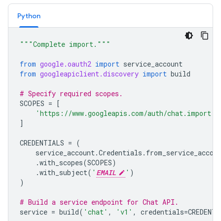
Python
"""Complete import."""
from
google.oauth2
import
service_account
from
googleapiclient.discovery
import
build
# Specify required scopes.
SCOPES
=
[
'https://www.googleapis.com/auth/chat.import'
,
]
CREDENTIALS
=
(
service_account
.
Credentials
.
from_service_accou
.
with_scopes
(
SCOPES
)
.
with_subject
(
'
EMAIL
'
)
)
# Build a service endpoint for Chat API.
service
=
build
(
'chat'
,
'v1'
,
credentials
=
CREDENTI