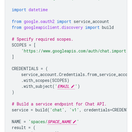
import
datetime
from
google.oauth2
import
service_account
from
googleapiclient.discovery
import
build
# Specify required scopes.
SCOPES
=
[
'https://www.googleapis.com/auth/chat.import'
,
]
CREDENTIALS
=
(
service_account
.
Credentials
.
from_service_accou
.
with_scopes
(
SCOPES
)
.
with_subject
(
'
EMAIL
'
)
)
# Build a service endpoint for Chat API.
service
=
build
(
'chat'
,
'v1'
,
credentials
=
CREDENTI
NAME
=
'spaces/
SPACE_NAME
'
result
=
(