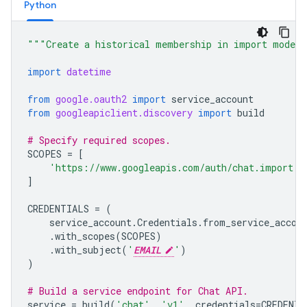
Python
"""Create a historical membership in import mode 
import
datetime
from
google.oauth2
import
service_account
from
googleapiclient.discovery
import
build
# Specify required scopes.
SCOPES
=
[
'https://www.googleapis.com/auth/chat.import'
,
]
CREDENTIALS
=
(
service_account
.
Credentials
.
from_service_accou
.
with_scopes
(
SCOPES
)
.
with_subject
(
'
EMAIL
'
)
)
# Build a service endpoint for Chat API.
service
=
build
(
'chat'
,
'v1'
,
credentials
=
CREDENTI