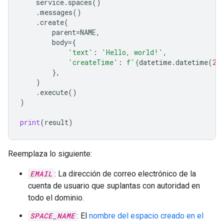
service
.
spaces
()
.
messages
()
.
create
(
parent
=
NAME
,
body
=
{
'text'
:
'Hello, world!'
,
'createTime'
:
f
'
{
datetime
.
datetime
(
20
},
)
.
execute
()
)
print
(
result
)
Reemplaza lo siguiente:
EMAIL
: La dirección de correo electrónico de la
cuenta de usuario que suplantas con autoridad en
todo el dominio.
SPACE_NAME
: El
nombre del espacio creado en el