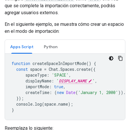
que se complete la importación correctamente, podrás
agregar usuarios externos.
En el siguiente ejemplo, se muestra cómo crear un espacio
en el modo de importación:
Apps Script
Python
function
createSpaceInImportMode
()
{
const
space
=
Chat
.
Spaces
.
create
({
spaceType
:
'SPACE'
,
displayName
:
'
DISPLAY_NAME
'
,
importMode
:
true
,
createTime
:
(
new
Date
(
'January 1, 2000'
)).
t
});
console
.
log
(
space
.
name
);
}
Reemplaza lo siguiente: