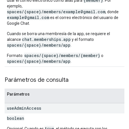
{member}
usar el correo electrónico como alias para
. Por
ejemplo,
spaces/{space}/members/example@gmail.com
, donde
example@gmail.com
es el correo electrónico del usuario de
Google Chat.
Cuando se borra una membresía de la app, se requiere el
chat.memberships.app
alcance
y el formato
spaces/{space}/members/app
.
spaces/{space}/members/{member}
Formato:
o
spaces/{space}/members/app
.
Parámetros de consulta
Parámetros
use
Admin
Access
boolean
true
Opcional. Cuando es
, el método se ejecuta con los