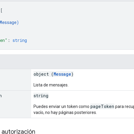
 
[
Message
)
ken"
: 
string
object (
Message
)
Lista de mensajes.
n
string
pageToken
Puedes enviar un token como
para recup
vacío, no hay páginas posteriores.
 autorización