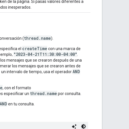
en de la página. Si pasas valores diferentes a
ados inesperados.
thread.name
conversación (
).
createTime
especifica el
con una marca de
"2023-04-21T11:30:00-04:00"
ejemplo,
.
los mensajes que se crearon después de una
merar los mensajes que se crearon antes de
AND
 un intervalo de tiempo, usa el operador
me
, con el formato
thread.name
es especificar un
por consulta.
AND
en tu consulta.