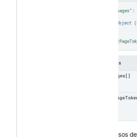
{
"messages"
:
{
object (
}
]
,
"nextPageTo
}
Campos
messages[]
next
Page
Toke
Permisos de