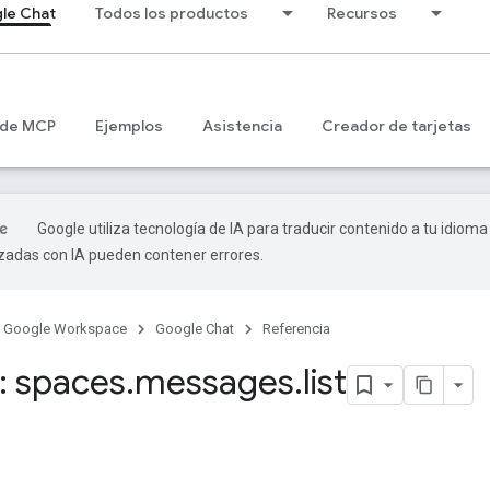
le Chat
Todos los productos
Recursos
 de MCP
Ejemplos
Asistencia
Creador de tarjetas
Google utiliza tecnología de IA para traducir contenido a tu idioma
izadas con IA pueden contener errores.
Google Workspace
Google Chat
Referencia
 spaces
.
messages
.
list