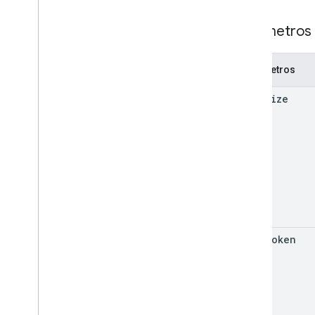
Parámetros 
Parámetros
page
Size
page
Token