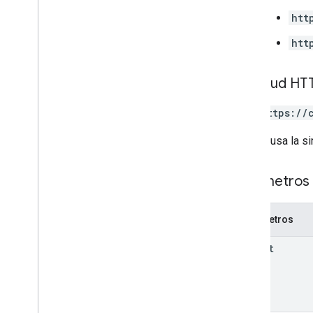
users
.
spaces
.
space
Notification
htt
Setting
htt
users
.
spaces
.
threads
Tipos
Solicitud HT
App
Command
Type
Chat
App
Log
Entry
GET https://
Tipo de evento de diálogo
Referencia de datos de Drive
La URL usa la si
Emoji
Evento
Parámetros 
Event
Type
App para host
Parámetros
Section
Item
Usuario
parent
Límites y cuotas