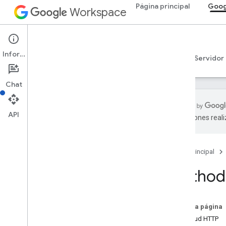
Página principal
Goog
Workspace
Google Chat
Información
Descripción general
Guías
Referencia
Servidor
Chat
API
traducciones real
Descripción general
Referencia de RPC
Página principal
Referencia de REST
Descripción general
Method:
Recursos de REST
custom
Emojis
En esta página
media
Solicitud HTTP
espacios