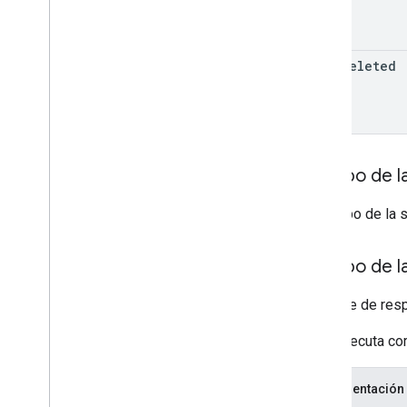
show
Deleted
Cuerpo de la
El cuerpo de la 
Cuerpo de l
Mensaje de resp
Si se ejecuta co
Representación