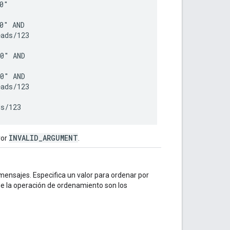
"

" AND

ads/123

0" AND

0" AND

ads/123

INVALID_ARGUMENT
ror
.
 mensajes. Especifica un valor para ordenar por
de la operación de ordenamiento son los