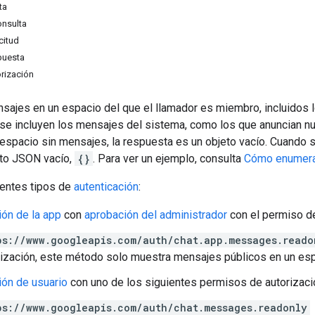
ta
onsulta
citud
puesta
rización
sajes en un espacio del que el llamador es miembro, incluido
se incluyen los mensajes del sistema, como los que anuncian 
espacio sin mensajes, la respuesta es un objeto vacío. Cuando 
eto JSON vacío,
{}
. Para ver un ejemplo, consulta
Cómo enumera
ientes tipos de
autenticación
:
ión de la app
con
aprobación del administrador
con el permiso de
ps://www.googleapis.com/auth/chat.app.messages.reado
rización, este método solo muestra mensajes públicos en un esp
ión de usuario
con uno de los siguientes permisos de autorizaci
ps://www.googleapis.com/auth/chat.messages.readonly