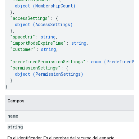
object (
MembershipCount
)
}
,
"accessSettings"
: 
{
object (
AccessSettings
)
}
,
"spaceUri"
: 
string
,
"importModeExpireTime"
: 
string
,
"customer"
: 
string
,
"predefinedPermissionSettings"
: 
enum (
PredefinedPe
"permissionSettings"
: 
{
object (
PermissionSettings
)
}
}
Campos
name
string
Es el identificador. Es el nombre del recurso del espacio.