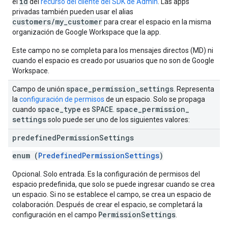
id
el
del
recurso del cliente del SDK de Admin
. Las apps
privadas también pueden usar el alias
customers/my_customer
para crear el espacio en la misma
organización de Google Workspace que la app.
Este campo no se completa para los mensajes directos (MD) ni
cuando el espacio es creado por usuarios que no son de Google
Workspace.
space
_
permission
_
settings
Campo de unión
. Representa
la
configuración de permisos
de un espacio. Solo se propaga
space
_
type
SPACE
space
_
permission
_
cuando
es
.
settings
solo puede ser uno de los siguientes valores:
predefined
Permission
Settings
enum (
PredefinedPermissionSettings
)
Opcional. Solo entrada. Es la configuración de permisos del
espacio predefinida, que solo se puede ingresar cuando se crea
un espacio. Si no se establece el campo, se crea un espacio de
colaboración. Después de crear el espacio, se completará la
PermissionSettings
configuración en el campo
.