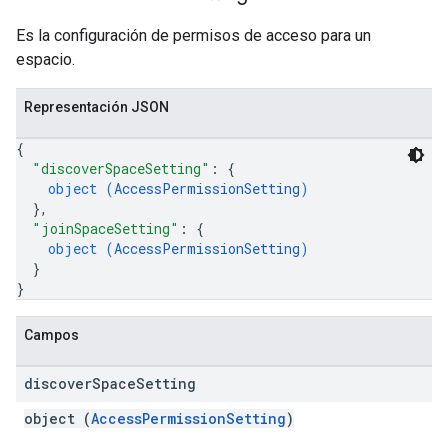
Es la configuración de permisos de acceso para un
espacio.
Representación JSON
{
"discoverSpaceSetting"
: 
{
object (
AccessPermissionSetting
)
}
,
"joinSpaceSetting"
: 
{
object (
AccessPermissionSetting
)
}
}
Campos
discover
Space
Setting
object (
AccessPermissionSetting
)