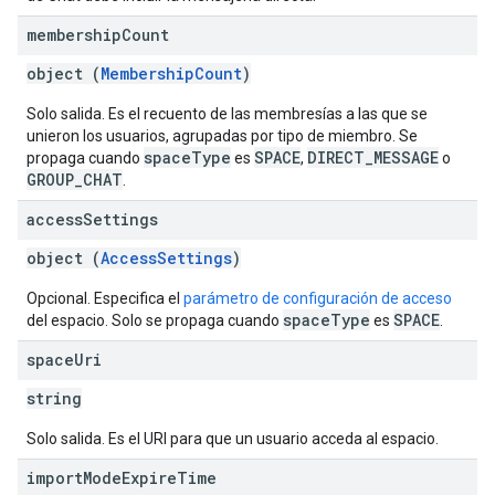
membership
Count
object (
MembershipCount
)
Solo salida. Es el recuento de las membresías a las que se
unieron los usuarios, agrupadas por tipo de miembro. Se
spaceType
SPACE
DIRECT_MESSAGE
propaga cuando
es
,
o
GROUP_CHAT
.
access
Settings
object (
AccessSettings
)
Opcional. Especifica el
parámetro de configuración de acceso
spaceType
SPACE
del espacio. Solo se propaga cuando
es
.
space
Uri
string
Solo salida. Es el URI para que un usuario acceda al espacio.
import
Mode
Expire
Time