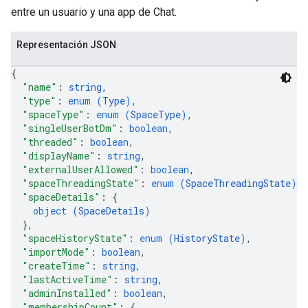
entre un usuario y una app de Chat.
Representación JSON
{
"name"
: 
string
,
"type"
: 
enum (
Type
)
,
"spaceType"
: 
enum (
SpaceType
)
,
"singleUserBotDm"
: 
boolean
,
"threaded"
: 
boolean
,
"displayName"
: 
string
,
"externalUserAllowed"
: 
boolean
,
"spaceThreadingState"
: 
enum (
SpaceThreadingState
)
,
"spaceDetails"
: 
{
object (
SpaceDetails
)
}
,
"spaceHistoryState"
: 
enum (
HistoryState
)
,
"importMode"
: 
boolean
,
"createTime"
: 
string
,
"lastActiveTime"
: 
string
,
"adminInstalled"
: 
boolean
,
"membershipCount"
: 
{