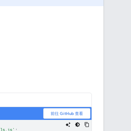
前往 GitHub 查看
ils.js'
;