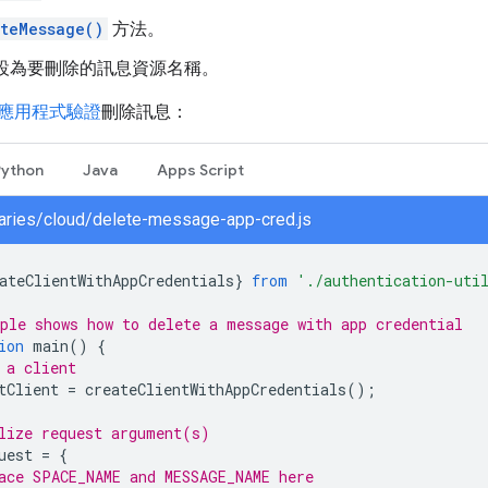
teMessage()
方法。
設為要刪除的訊息資源名稱。
應用程式驗證
刪除訊息：
Python
Java
Apps Script
braries/cloud/delete-message-app-cred.js
ateClientWithAppCredentials
}
from
'./authentication-uti
ple shows how to delete a message with app credential
ion
main
()
{
 a client
tClient
=
createClientWithAppCredentials
();
lize request argument(s)
uest
=
{
ace SPACE_NAME and MESSAGE_NAME here