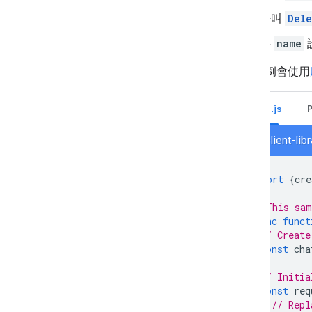
呼叫
Dele
將
name
以下範例會使用
Node.js
chat/client-li
import
{
cre
// This sam
async
funct
// Create
const
cha
// Initia
const
req
// Repl