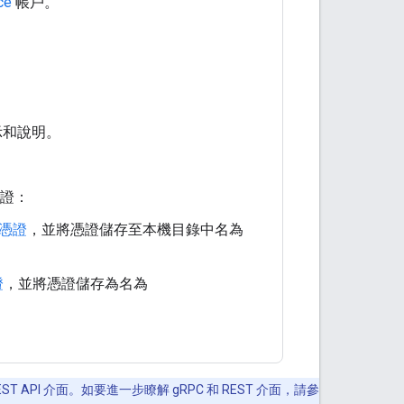
ce
帳戶。
示和說明。
憑證：
 憑證
，並將憑證儲存至本機目錄中名為
證
，並將憑證儲存為名為
ST API 介面。如要進一步瞭解 gRPC 和 REST 介面，請參