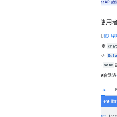
閱「
Google Chat API 總
記錄檔錯誤
疑難排解
透過使用
將互動式 Chat 擴充應用程式轉換為
Google Workspace 外掛程式
如要使用
使用者
發布至 Google Workspace
Marketplace
指定
chat
將 Chat 應用程式發布至 Google
Workspace Marketplace
呼叫
Dele
公開聊天應用程式的處理和審查規
定
將
name
維護已發布的 Chat 應用程式
以下範例會透過
關閉或刪除應用程式
以 Google Workspace 管理員身分管
Node.js
理 Chat
總覽
chat/client-li
搜尋及管理貴機構的聊天室
將聊天室設為可供特定使用者搜尋
import
{
cre