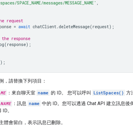
'spaces/SPACE_NAME/messages/MESSAGE_NAME'
,
he request
ponse
=
await
chatClient
.
deleteMessage
(
request
);
 the response
og
(
response
);
);
例，請替換下列項目：
AME
：來自聊天室
name
的 ID。 您可以呼叫
ListSpaces()
方
_NAME
：訊息
name
中的 ID。您可以透過 Chat API 建立
 ID。
主體會留白，表示訊息已刪除。