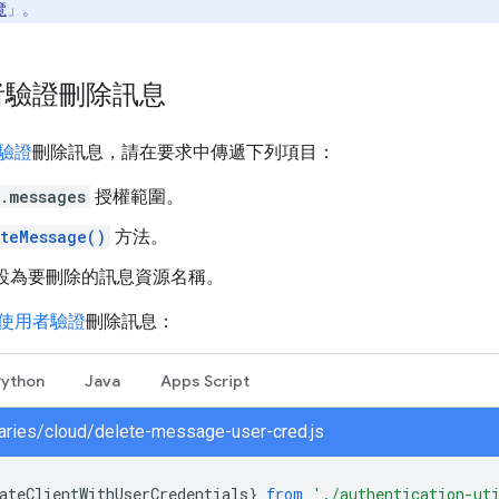
覽
」。
者驗證刪除訊息
驗證
刪除訊息，請在要求中傳遞下列項目：
.messages
授權範圍。
teMessage()
方法。
設為要刪除的訊息資源名稱。
使用者驗證
刪除訊息：
Python
Java
Apps Script
braries/cloud/delete-message-user-cred.js
ateClientWithUserCredentials
}
from
'./authentication-ut