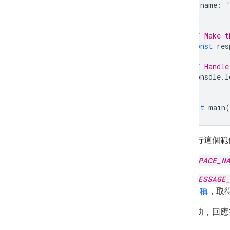
name
:
};
// Make t
const
res
// Handle
console
.
l
}
await
main
(
如要執行這個範
SPACE_N
MESSAGE
名稱
，取得
如果成功，回應