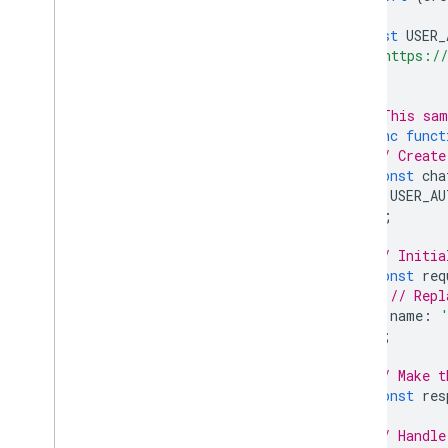
將貴機構遷移至 Chat
const
USER_
'https://
];
// This sam
async
funct
// Create
const
cha
USER_AU
);
// Initia
const
req
// Repl
name
:
};
// Make t
const
res
// Handle