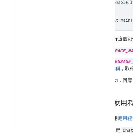
console
.
l
}
await
main
(
如要執行這個範
SPACE_N
MESSAGE
名稱
，取得
如果成功，回應
使用應用
如要使用
應用程
指定
chat