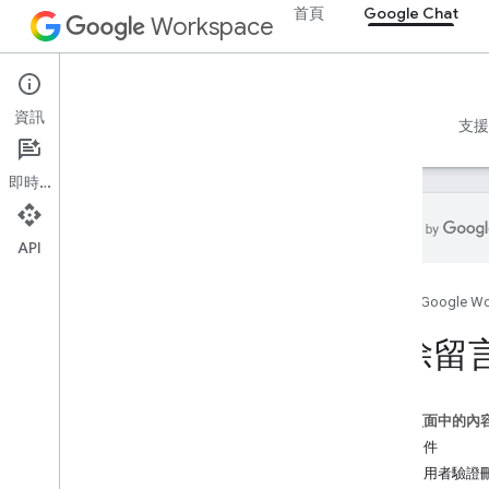
首頁
Google Chat
Workspace
Google Chat
資訊
總覽
指南
參考資料
MCP 伺服器
範例
支援
即時通訊
API
開始使用
首頁
Google W
「透過 Google Chat 進行開發」總覽
在 Google Workspace 上進行開發
刪除留
作業
快速入門導覽課程
驗證與授權
這個頁面中的內
呼叫 Chat API
必要條件
透過使用者驗證
規劃