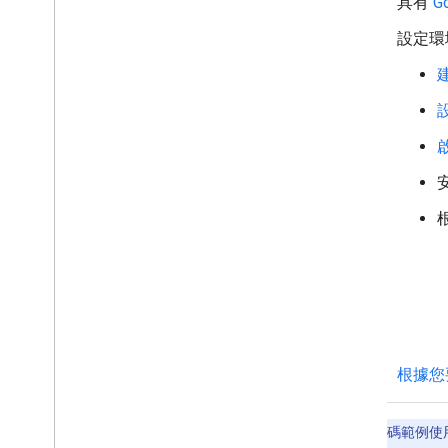
具有
G
將訊息置頂
封存訊息
設定環
查看訊息讀取狀態
建
使用聊天室
將空間整理成不同區段
管理聊天室成員
啟
回覆訊息
使用自訂表情符號
安
上傳及下載附件
與使用者互動
使用 Google Chat 中的活動
辨識及指定 Google Chat 使用者
管理使用者的可用狀態
撰寫可採取行動的錯誤訊息
探索 Chat 應用程式範例和教學課程
根據您
部署、測試及疑難排解
建立及管理部署作業
本頁的程式碼範例使用 g
測試互動功能