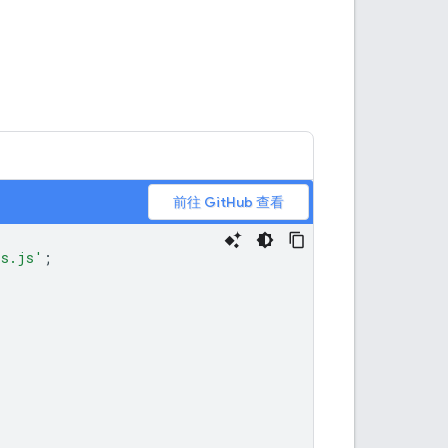
前往 GitHub 查看
ls.js'
;