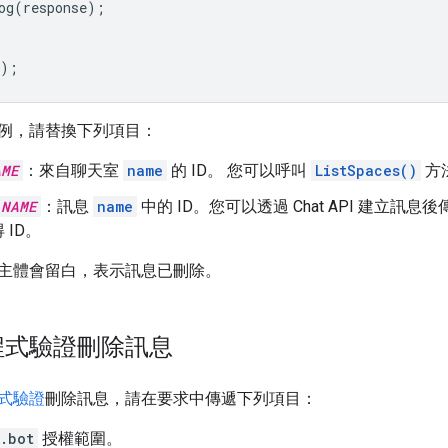
og
(
response
);
);
例，請替換下列項目：
AME
：來自聊天室
name
的 ID。 您可以呼叫
ListSpaces()
方
_NAME
：訊息
name
中的 ID。您可以透過 Chat API 建立
 ID。
主體會留白，表示訊息已刪除。
程式驗證刪除訊息
式驗證
刪除訊息，請在要求中傳遞下列項目：
.bot
授權範圍。