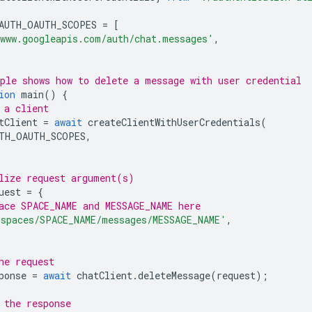
AUTH_OAUTH_SCOPES
=
[
www.googleapis.com/auth/chat.messages'
,
ple shows how to delete a message with user credential
ion
main
()
{
 a client
tClient
=
await
createClientWithUserCredentials
(
TH_OAUTH_SCOPES
,
lize request argument(s)
uest
=
{
ace SPACE_NAME and MESSAGE_NAME here
'spaces/SPACE_NAME/messages/MESSAGE_NAME'
,
he request
ponse
=
await
chatClient
.
deleteMessage
(
request
);
 the response