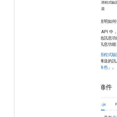
使用應用程式驗
確定使用者需求
相關主題
定義所有使用者歷程
選擇 Chat 應用程式架構
本指南說明如何使用 
設計使用者互動方式
在 Chat API 
建構
許多其他訊息功
傳送及管理訊息
提供的訊息功能
總覽
透過
應用程式驗
傳送訊息
使用者傳送的訊
建立及更新使用者卡片
管理員角色
」。
格式訊息
建構使用者介面
管理訊息
必要條件
接收訊息
列出訊息
搜尋訊息
Node.js
更新訊息
刪除留言