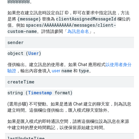
BBBBBBBB
。
如果您在建立訊息時設定自訂 ID，即可在要求中指定訊息，方法
{message}
clientAssignedMessageId
是將
替換為
欄位的
spaces/AAAAAAAAAAA/messages/client-
值。例如
custom-name
。詳情請參閱「
為訊息命名
」。
sender
object (
User
)
僅供輸出。建立訊息的使用者。如果 Chat 應用程式
以使用者身分
name
type
驗證
，輸出內容會填入
user
和
。
create
Time
string (
Timestamp
format)
(選用步驟) 不可變動。如果是透過 Chat 建立的聊天室，則為訊息
建立時間。這個欄位僅供輸出，匯入模式聊天室除外。
如果是匯入模式的即時通訊空間，請將這個欄位設為訊息在來源
中建立時的歷史時間戳記，以便保留原始建立時間。
last
Update
Time