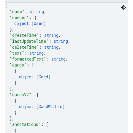
{
"name"
: 
string
,
"sender"
: 
{
object (
User
)
}
,
"createTime"
: 
string
,
"lastUpdateTime"
: 
string
,
"deleteTime"
: 
string
,
"text"
: 
string
,
"formattedText"
: 
string
,
"cards"
: 
[
{
object (
Card
)
}
]
,
"cardsV2"
: 
[
{
object (
CardWithId
)
}
]
,
"annotations"
: 
[
{