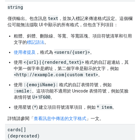
string
text
僅供輸出。包含訊息
，並加入標記來傳達格式設定。這個欄
位可能無法擷取 UI 中顯示的所有格式，但包含下列項目：
粗體、斜體、刪除線、等寬、等寬區塊、項目符號清單和引用
文字的
標記語法
。
<users/{user}>
使用者提及
，格式為
。
<{url}|{rendered_text}>
使用
格式的自訂超連結，其
中第一個字串是網址，第二個字串是顯示的文字，例如
<http://example.com|custom text>
。
:{emojiName}:
使用
格式的自訂表情符號，例如
:smile:
。這項功能不適用於 Unicode 表情符號，例如笑臉
U+1F600
表情符號
。
*
* item
使用星號 (
) 建立項目符號清單項目，例如
。
詳情請參閱「
查看訊息中傳送的文字格式
」一文。
cards[]
(deprecated)