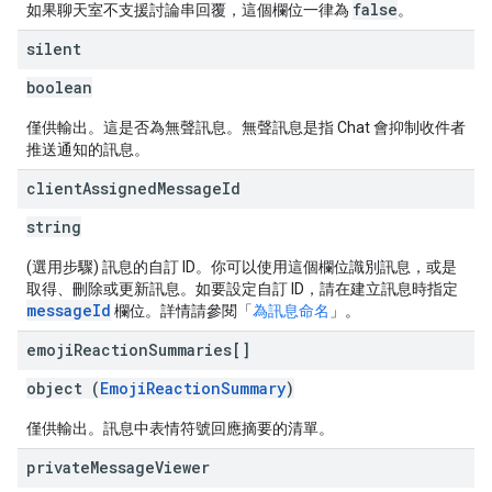
false
如果聊天室不支援討論串回覆，這個欄位一律為
。
silent
boolean
僅供輸出。這是否為無聲訊息。無聲訊息是指 Chat 會抑制收件者
推送通知的訊息。
client
Assigned
Message
Id
string
(選用步驟) 訊息的自訂 ID。你可以使用這個欄位識別訊息，或是
取得、刪除或更新訊息。如要設定自訂 ID，請在建立訊息時指定
messageId
欄位。詳情請參閱「
為訊息命名
」。
emoji
Reaction
Summaries[]
object (
EmojiReactionSummary
)
僅供輸出。訊息中表情符號回應摘要的清單。
private
Message
Viewer