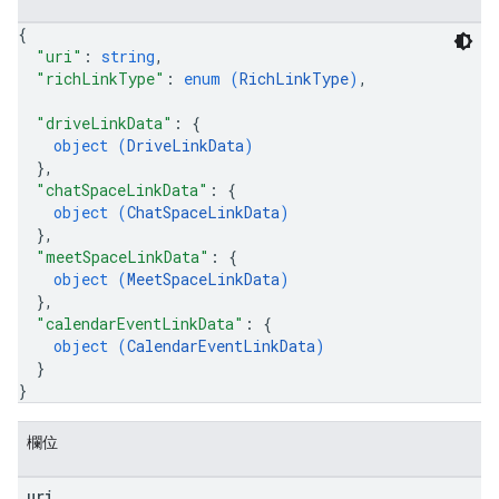
{
"uri"
: 
string
,
"richLinkType"
: 
enum (
RichLinkType
)
,
"driveLinkData"
: 
{
object (
DriveLinkData
)
}
,
"chatSpaceLinkData"
: 
{
object (
ChatSpaceLinkData
)
}
,
"meetSpaceLinkData"
: 
{
object (
MeetSpaceLinkData
)
}
,
"calendarEventLinkData"
: 
{
object (
CalendarEventLinkData
)
}
}
欄位
uri