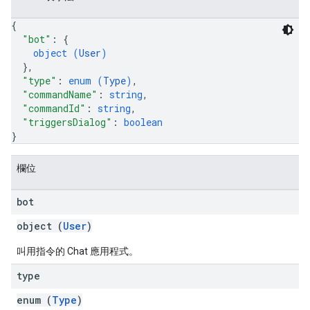
{
"bot"
: 
{
object (
User
)
}
,
"type"
: 
enum (
Type
)
,
"commandName"
: 
string
,
"commandId"
: 
string
,
"triggersDialog"
: 
boolean
}
欄位
bot
object (
User
)
叫用指令的 Chat 應用程式。
type
enum (
Type
)