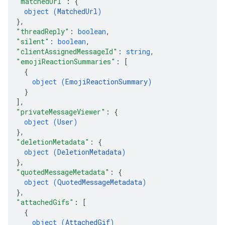
"matchedUrl"
: 
{
object (
MatchedUrl
)
}
,
"threadReply"
: 
boolean
,
"silent"
: 
boolean
,
"clientAssignedMessageId"
: 
string
,
"emojiReactionSummaries"
: 
[
{
object (
EmojiReactionSummary
)
}
]
,
"privateMessageViewer"
: 
{
object (
User
)
}
,
"deletionMetadata"
: 
{
object (
DeletionMetadata
)
}
,
"quotedMessageMetadata"
: 
{
object (
QuotedMessageMetadata
)
}
,
"attachedGifs"
: 
[
{
object (
AttachedGif
)