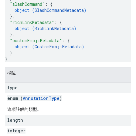
"slashCommand"
: 
{
object (
SlashCommandMetadata
)
}
,
"richLinkMetadata"
: 
{
object (
RichLinkMetadata
)
}
,
"customEmojiMetadata"
: 
{
object (
CustomEmojiMetadata
)
}
}
欄位
type
enum (
AnnotationType
)
這項註解的類型。
length
integer