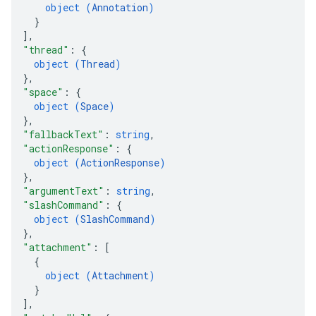
object (
Annotation
)
}
]
,
"thread"
: 
{
object (
Thread
)
}
,
"space"
: 
{
object (
Space
)
}
,
"fallbackText"
: 
string
,
"actionResponse"
: 
{
object (
ActionResponse
)
}
,
"argumentText"
: 
string
,
"slashCommand"
: 
{
object (
SlashCommand
)
}
,
"attachment"
: 
[
{
object (
Attachment
)
}
]
,