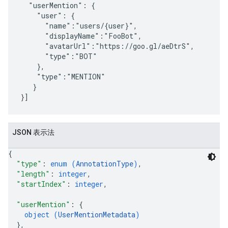
  "userMention": {

    "user": {

      "name":"users/{user}",

      "displayName":"FooBot",

      "avatarUrl":"https://goo.gl/aeDtrS",

      "type":"BOT"

    },

    "type":"MENTION"

   }

JSON 表示法
{
"type"
: 
enum (
AnnotationType
)
,
"length"
: 
integer
,
"startIndex"
: 
integer
,
"userMention"
: 
{
object (
UserMentionMetadata
)
}
,