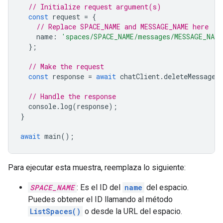
// Initialize request argument(s)
const
request
=
{
// Replace SPACE_NAME and MESSAGE_NAME here
name
:
'spaces/SPACE_NAME/messages/MESSAGE_NAME
};
// Make the request
const
response
=
await
chatClient
.
deleteMessage
(
// Handle the response
console
.
log
(
response
);
}
await
main
();
Para ejecutar esta muestra, reemplaza lo siguiente:
SPACE_NAME
: Es el ID del
name
del espacio.
Puedes obtener el ID llamando al método
ListSpaces()
o desde la URL del espacio.