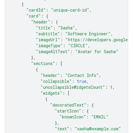
{
"cardId"
:
"unique-card-id"
,
"card"
:
{
"header"
:
{
"title"
:
"Sasha"
,
"subtitle"
:
"Software Engineer"
,
"imageUrl"
:
"https://developers.google.c
"imageType"
:
"CIRCLE"
,
"imageAltText"
:
"Avatar for Sasha"
},
"sections"
:
[
{
"header"
:
"Contact Info"
,
"collapsible"
:
true
,
"uncollapsibleWidgetsCount"
:
1
,
"widgets"
:
[
{
"decoratedText"
:
{
"startIcon"
:
{
"knownIcon"
:
"EMAIL"
},
"text"
:
"sasha@example.com"