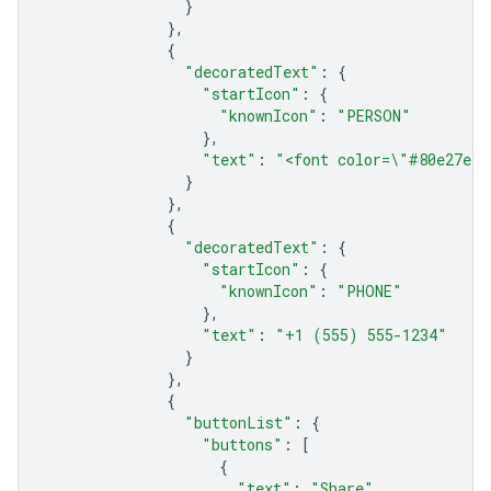
}
},
{
"decoratedText"
:
{
"startIcon"
:
{
"knownIcon"
:
"PERSON"
},
"text"
:
"<font color=\"#80e27e\"
}
},
{
"decoratedText"
:
{
"startIcon"
:
{
"knownIcon"
:
"PHONE"
},
"text"
:
"+1 (555) 555-1234"
}
},
{
"buttonList"
:
{
"buttons"
:
[
{
"text"
:
"Share"
,