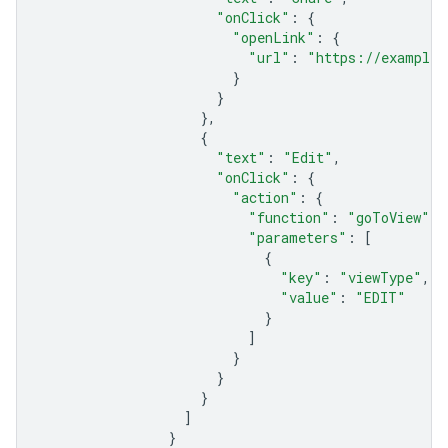
"onClick"
:
{
"openLink"
:
{
"url"
:
"https://example.
}
}
},
{
"text"
:
"Edit"
,
"onClick"
:
{
"action"
:
{
"function"
:
"goToView"
,
"parameters"
:
[
{
"key"
:
"viewType"
,
"value"
:
"EDIT"
}
]
}
}
}
]
}