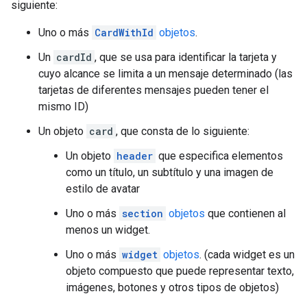
siguiente:
Uno o más
CardWithId
objetos
.
Un
cardId
, que se usa para identificar la tarjeta y
cuyo alcance se limita a un mensaje determinado (las
tarjetas de diferentes mensajes pueden tener el
mismo ID)
Un objeto
card
, que consta de lo siguiente:
Un objeto
header
que especifica elementos
como un título, un subtítulo y una imagen de
estilo de avatar
Uno o más
section
objetos
que contienen al
menos un widget.
Uno o más
widget
objetos
. (cada widget es un
objeto compuesto que puede representar texto,
imágenes, botones y otros tipos de objetos)