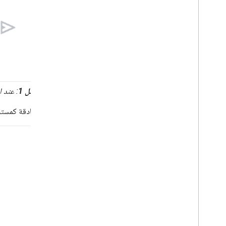
Marketplace
نشر تطبيقات Chat على Google
Workspace Marketplace
معالجة متطلبات تطبيقات Chat المتاحة
للجميع ومراجعتها
صيانة تطبيقات Chat المنشورة
إيقاف تطبيق أو حذفه
الشكل 1
: عند استخدام م
إدارة Chat كمشرف في Google
Workspace
عند المصادقة كمستخدم، يرسل تطبيق Chat الرسالة نيابةً عن المستخدم.
نظرة عامة
البحث عن المساحات في مؤسستك وإدارتها
إتاحة مساحة يمكن لمستخدمين محدَّدين العثور
عليها
نقل بيانات مؤسستك إلى Chat