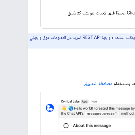
يكون المستخدم الذي تم التحقّق من هويته أو تطبيق Chat عضوًا فيها لإثبات هويتك كتطبيق
تستخدم نماذج الرموز البرمجية في هذه الصفحة واجهة gRPC API مع مكتبات برامج Google Cloud. بدلاً من ذلك، يمكنك استخدام واجهة REST API. لمزيد من المعلومات حول واجهتَي
ات باستخدام
مصادقة التطبيق
.