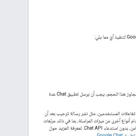
يبلغ الحد الأقصى لحجم الرسالة (بما في ذلك أي نصوص أو بطاقات) 32,000 بايت. لإرسال رسالة تتجاوز هذا الحجم، يجب أن يرسل تطبيق Chat عدة
ات Chat إنشاء الرسائل وإرسالها للرد على تفاعلات المستخدمين، مثل نشر رسالة ترحيب بعد أن
ردشة استخدام أنواع أخرى من ميزات المراسلة، بما في ذلك مربّعات
الحوار التفاعلية وواجهات معاينة الروابط. للرد على مستخدم، يعرض تطبيق Chat الرسالة بشكل متزامن، بدون استدعاء Chat API. لمعرفة المزيد حول
Google Ch
.