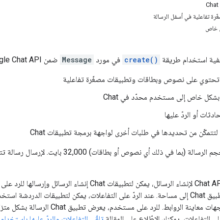
رة تفاعلية في أسفل الرسالة
ل خاص
يفية استخدام طريقة
create()
في مورد
Message
ضمن Google Chat API لتنفيذ أيّ مما يلي:
تحتوي على نصوص وبطاقات وتطبيقات مصغّرة تفاعلية
بشكل خاص إلى مستخدم محدّد في Chat
دثات أو الردّ عليها
تتمكّن من تحديدها في طلبات أخرى لواجهة برمجة تطبيقات Chat
بالإضافة إلى طلب Chat API لإنشاء الرسائل، يمكن لتطبيق
يضيف المستخدم تطبيق Chat إلى مساحة. عند الردّ على التفاعلات، يمكن لتطبيقات الد
على التفاعلات، يمكنك الاطّلاع على المقالة
تلقّي التفاعلات والردّ عليها باستخدام تطبيق at