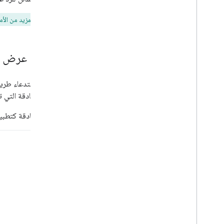
العمل باستخدام رموز الإيموجي المخصّصة
تحميل المرفقات وتنزيلها
للاطّلاع على المزيد من الأم
التفاعل مع المستخدمين
استخدام الأحداث من Google Chat
تحديد مستخدمي Google Chat وتحديدهم
طريقة عرض الرسائل ا
إدارة حالة توفّر المستخدمين
كتابة رسائل خطأ قابلة للتنفيذ
يمكنك استدعاء طري
استكشاف نماذج تطبيقات Chat والبرامج
التعليمية
نوع المصادقة التي 
عند المصادقة كتطبيق Chat، يرسل تطبيق Chat الر
النشر والاختبار وتحديد المشاكل وحلّها
إنشاء عمليات النشر وإدارتها
اختبار الميزات التفاعلية
أخطاء السجلّات
تحديد المشاكل وحلّها
تحويل تطبيق Chat تفاعلي إلى إضافة
Google Workspace
النشر في Google Workspace