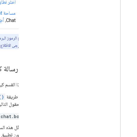
اختَر نط
مساحة Chat في Google Chat
Chat،
أضِف 
gRPC وREST، يُرجى الاطّلاع على
إرسال رسالة كتط
يوضّح هذا القسم كي
لاستدعاء طريقة
()
تحديد الحقول التالي
chat.bot
تمثّل هذه ال
يكون تطبيق Chat عضوًا في المساحة.