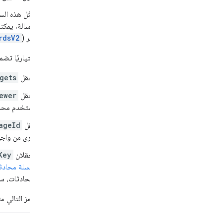
تمثّل هذه ال
الرسالة، يمك
أكثر (
rdsV2
يمكنك اختياريًا تضمي
الحقل
gets
الحقل
ewer
مستخدم محدّ
حقل
ageId
أخرى من واجه
الحقلان
Key
سلسلة محادثات
المحادثات، س
يعرض الرمز التالي مثالاً على كيفية إرسال تطبيق Chat رس