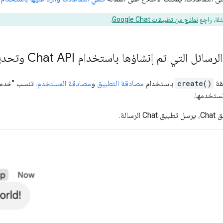
ثلة، راجِع
نماذج من تطبيقات Google Chat
.
لتي تم إنشاؤها باستخدام Chat API وتحديد مصدرها
قة
create()
باستخدام
مصادقة التطبيق
و
مصادقة المستخدم
. تنسب "خدمة
تستخدمها.
سالة.