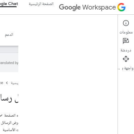
الصفحة الرئيسية
gle Chat
Workspace
Google Chat
معلومات
نظرة عامة
الأدلة
المرجع
خادم MCP
نماذج
الدعم
دردشة
واجهة برمجة التطبيقات
البدء
الصفحة الرئيسية
ce
نظرة عامة على التطوير باستخدام Google
Chat
إرسال رسالة باست
التطوير على Google Workspace
البدء السريع
المصادقة والتفويض
على هذه الصفحة
طلب Chat API
طريقة عرض الرسائل التي تم إنش
المتطلبات الأساسية
تَصْميم