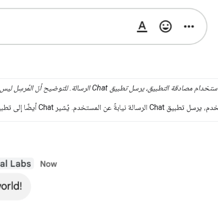
صادقة التطبيق، يرسل تطبيق Chat الرسالة. للتوضيح أنّ المُرسِل ليس مستخدمًا، يعرض Chat الرمز
 يُشير Chat أيضًا إلى تطبيق Chat في الرسالة من خلال عرض اسمه.