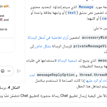
سمة مورد
Message
الذي سيتم إنشاؤه. لتحديد محتوى
نك تضمين نص منسّق (
text
) أو واجهة بطاقة واحدة أو
ca
) أو كليهما.
ن ما يلي:
accessoryWid
لتضمين
أزرار تفاعلية في أسفل الرسالة
privateMessageVi
لإرسال الرسالة
بشكل خاص
إلى
د
mess
الذي يتيح لك
تسمية الرسالة
لاستخدامها في طلبات
ة برمجة التطبيقات
thread.thread
و
messageReplyOption
لبدء
 أو الرد عليها
إذا كانت المساحة لا تستخدم سلاسل
يتم تجاهل هذا الحقل.
الشكل 4.
يرسل تطبيق Chat رس
الة منشورة كتطبيق Chat تتضمّن نصًا وبطاقة وزرًا قابلاً للنقر في أسفل الرسالة: