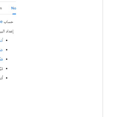
n
Node.js
حساب
ce
إعداد البي
أنش
ضب
فعِّل 
ثبِّت 
أنش