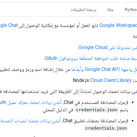
Pytho
جافا
برمجة التطبيقات
Google Workspa
تابع للعمل أو لمؤسسة مع إمكانية الوصول إلى
gle Chat
ئة:
ئ مشروعًا على Google Cloud
.
ط شاشة طلب الموافقة المتعلّقة ببروتوكول OAuth
واجهة Google Chat API وأعِدّها
من خلال إضافة اسم ورمز ووصف لتطبيق Chat
Node.js
Cloud Client Library
.
ئ بيانات اعتماد الوصول استنادًا إلى الطريقة التي تريد استخدامها للمصادقة في طلب hat API
لإجراء المصادقة كمستخدم في Chat،
أنشئ بيانات اعتماد معرّف عميل OAuth
باسم
credentials.json
في الدليل المحلي.
لإجراء المصادقة بصفتك تطبيق Chat،
أنشئ بيانات اعتماد لحساب الخدمة
و
.
credentials.json