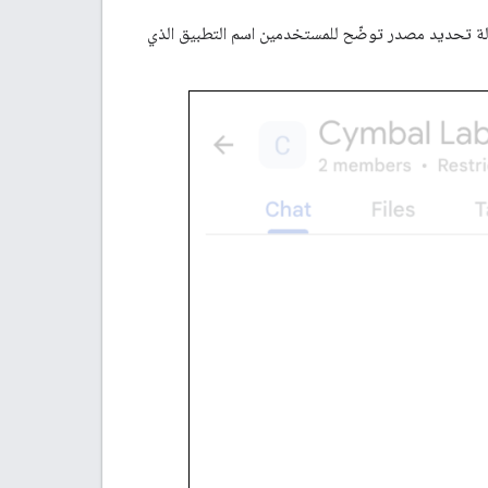
 تطبيق إجراءً يتطلّب مصادقة المستخدم (مثل إنشاء مساحة)، يعرض Google Chat رسالة تحديد مصدر توضّح للمستخدمين اسم التطبيق الذي