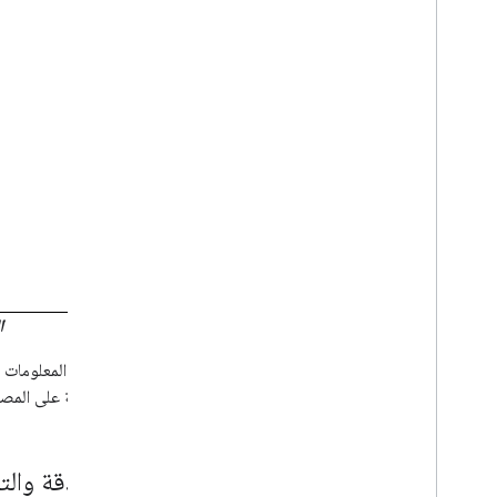
Workspace Marketplace
معالجة متطلبات تطبيقات Chat المتاحة
للجميع ومراجعتها
صيانة تطبيقات Chat المنشورة
إيقاف تطبيق أو حذفه
إدارة Chat كمشرف في Google
Workspace
نظرة عامة
البحث عن المساحات في مؤسستك وإدارتها
إتاحة مساحة يمكن لمستخدمين محدَّدين العثور
عليها
نقل بيانات مؤسستك إلى Chat
ا
لمزيد من المعلومات حول الحالات التي ت
نظرة عامة على المصادقة
المصادقة والتفويض