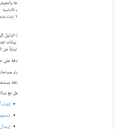
المصادقة والتفويض
التحقّق من الطلبات من Chat
المتطلبات الأساسية
إدارة أذونات OAuth الدقيقة لتطبيقات Chat
الخطوة 1: إعداد شاشة طلب الموافقة المتعلّقة ببروتوكول OAuth وتحديد النطاقات وتسجيل تطبيقك
طلب Chat API
تَصْميم
يوضّح هذا الدليل كيفية استخدام بروتوكول h 2.0
تحديد احتياجات المستخدمين
تحديد جميع رحلات المستخدم
المصادقة نيابةً عن 
اختيار بنية تطبيق Chat
بعد المصادقة على طلب و
تصميم تفاعلات المستخدم
إنشاء مساحات at
الإصدار
إرسال الرسائل وإدارتها
إضافة مستخدم
العمل باستخدام المساحات
العمل مع بيانات الم
تنظيم المساحات في أقسام
إدارة الأعضاء في المساحات
إنشاء 
التفاعل مع الرسائل
تسجيل 
العمل باستخدام رموز الإيموجي المخصّصة
تحميل المرفقات وتنزيلها
إرسال 