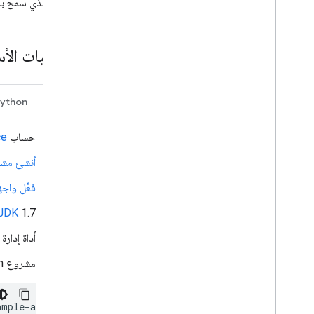
المشرف الذي سمح به
المتطلبات الأ
جافا
ython
حساب
ce
أنشئ مشروعًا ع
فعِّل واجهة Google Chat API 
1.7 أو إصدار أحدث
JDK
أداة إدارة
مشروع Maven تم إعداده لبدء مشروع جديد، نفِّذ الأمر التالي في واجهة سطر الأوامر:
ample
-
app
-
DarchetypeArtifactId
=
maven
-
archetype
-
quicksta