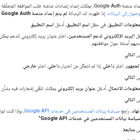
طلب الموافقة المتعلّقة ببروتوكول OAuth التالية في
وصول إلى البيانات
. إذا ظهرت لك الرسالة
لم يتم إعداد منصة Google Auth بعد
علومات التطبيق
، في حقل
اسم التطبيق
، أدخِل
اسم التطبيق
.
ل
البريد الإلكتروني لدعم المستخدمين
، اختَر عنوان بريد إلكتروني للدعم يمك
ديهم أسئلة حول موافقتهم.
لى
التالي
.
لجمهور
، اختَر
داخلي
. إذا لم تتمكّن من اختيار
داخلي
، اختَر
خارجي
.
لى
التالي
.
علومات الاتصال
، أدخِل
عنوان بريد إلكتروني
يمكنك تلقّي إشعارات فيه بشأن 
لى
التالي
.
نهاء
، راجِع
سياسة بيانات المستخدمين في خدمات Google API
، وإذا كنت توا
اسة بيانات المستخدمين في خدمات Google API"
.
لى
متابعة
.