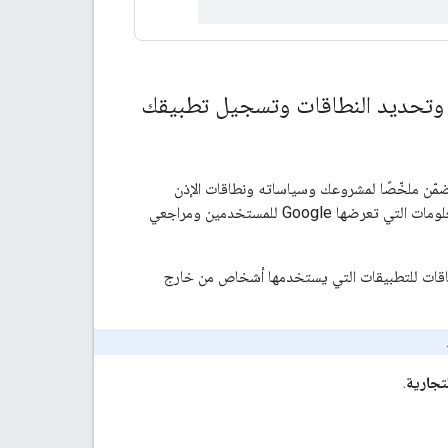
رض Google شاشة موافقة للمستخدم تتضمّن ملخّصًا لمشروعك وسياساته ونطاقات الإذن
المطلوبة. يؤدي ضبط شاشة طلب الموافقة المتعلّقة ببروتوكول OAuth في تطبيقك إلى تحديد المعلومات التي تعرضها Google للمستخدمين ومراجعي
لكن عليك فقط إدراج النطاقات للتطبيقات التي يستخدمها أشخاص من خارج
لتجارية
.