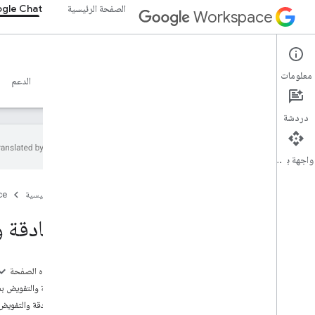
الصفحة الرئيسية
gle Chat
Workspace
Google Chat
معلومات
نظرة عامة
الأدلة
المرجع
خادم MCP
نماذج
الدعم
دردشة
واجهة برمجة التطبيقات
البدء
الصفحة الرئيسية
ce
نظرة عامة على التطوير باستخدام Google
Chat
المصادقة والت
التطوير على Google Workspace
البدء السريع
المصادقة والتفويض
على هذه الصفحة
المصادقة باستخدام Chat
المصادقة والتفويض بصفتك مشرف
المصادقة كمستخدم
المصادقة والتفويض
المصادقة كتطبيق