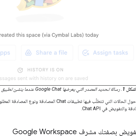
لشكل 1
. رسالة تحديد المصدر التي يعرضها Google Chat عندما ينشئ تطبيق في Chat مساحة نيابةً عن مستخدم
تطلّب فيها تطبيقات Chat المصادقة ونوع المصادقة المطلوب، يُرجى الاطّلاع على
 والتفويض في Chat API.
 بصفتك مشرف Google Workspace