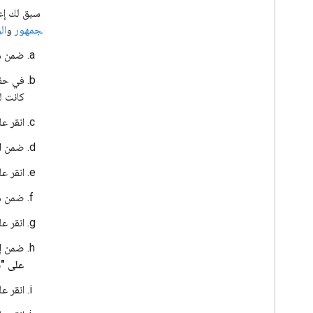
إذا سبق لك إعداد منصة Google Auth، يمكنك إعداد إعدادات شاشة 
و
الجمهور
و
ال
ضمن
م
في حق
كانت ل
انقر ع
ضمن
ا
انقر ع
ضمن
م
انقر ع
ضمن
إ
على "سي
انقر ع