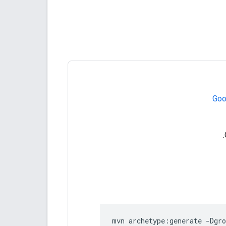
Goo
mvn
archetype
:
generate
-
Dgro