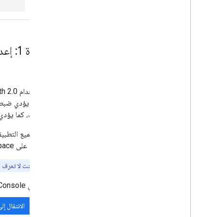
الخطوة 1: إعداد شاشة طلب الموافقة المتعلّقة ببروتوكول OAuth وتحديد النطاقات وتسجيل تطبيقك
التطبيقات، كما يؤدي
مؤسستك على Google Workspace.
ملاحظة:
إذا كنت لا تعرف ا
في Google API Console، انتقِل إلى "القائمة"
الانتقال إل