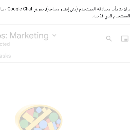
عندما ينفّذ
ن المستخدم الذي فوّضه.