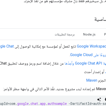
، بل سيخبرهم فقط بأنّ مشرف مؤسستهم هو من نفّذ الإجراء.
ساسية
P
Node.js
برمجة التطبيقات
Google Workspa
تابع للعمل أو لمؤسسة مع إمكانية الوصول إلى
gle Chat
لى Google Cloud
.
وأعِدّها
من خلال إضافة اسم ورمز ووصف لتطبيق Chat.
 الحِزم
Maven
upId
=
com
.
google
.
chat
.
app
.
authsample
-
DartifactId
=
auth
-
s