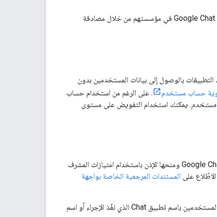
يوضّح هذا القسم كيف يمكن لمشرفي مساحة عمل Google Workspace إدارة تطبيقات ومساحات Google Chat في مؤسستهم من خلال مصادقة
تطبيقات بالوصول إلى بيانات المستخدمين بدون
وية حساب مستخدم
. على الرغم من استخدام حساب
مستخدم
. يمكنك استخدام التفويض على مستوى
، يمكنك مصادقة طلباتك إلى Google Chat API ومنحها الإذن باستخدام امتيازات المشرف
الاطّلاع على
المستندات المرجعية الخاصة بواجهة
يُرجى العِلم أنّه عندما ينفّذ تطبيق Google Chat إجراءً باستخدام امتيازات المشرف، لن يخبر Chat المستخدمين باسم تطبيق Chat الذي نفّذ الإجراء أو اسم