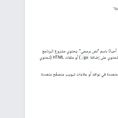
مجموعة من الملفات والموارد في برمجة تطبيقات Google، ويُشار إليه أحيانًا باسم "نص برمجي". يحتوي مشروع البرنامج
 (تحتوي على إضافة
.gs
) أو ملفات HTML (تحتوي
متعددة في نوافذ أو علامات تبويب متصفّح متعددة.