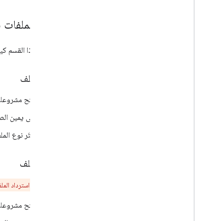
إدارة الملفات
يوضّح هذا القسم كي
إنشاء ملف
افتح مشروعك في
على يمين الص
اختَر نوع المل
حذف ملف
تنبيه:
لا يمكن استرداد المل
افتح مشروعك في