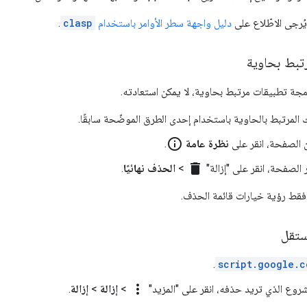
يُرجى الاطّلاع على
دليل واجهة سطر الأوامر باستخدام
clasp
.
بط بحاوية
ة تطبيقات مرتبط بحاوية، لا يمكن استعادته.
المرتبط بالحاوية باستخدام إحدى الطرق الموضّحة سابقًا.
info_outline
 الصفحة، انقر على
نظرة عامة
.
delete
الصفحة، انقر على "إزالة"
>
الحذف نهائيًا
.
فقط رؤية خيارات قائمة الحذف.
تقل
.
script.google.c
more_vert
روع الذي تريد حذفه، انقر على "المزيد"
>
إزالة
>
إزالة
.