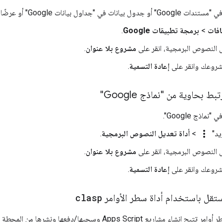
يانات Google" أو عرضًا تقديميًا في "العروض التقديمية من Google".
افات
>
برمجة تطبيقات Google
.
ل النصوص البرمجية، انقر على
مشروع بلا عنوان
.
مشروعك وانقر على
إعادة التسمية
.
 بحاوية من "نماذج Google"
نماذج Google".
more_vert
زيد"
>
أداة تعديل النصوص البرمجية
.
ل النصوص البرمجية، انقر على
مشروع بلا عنوان
.
مشروعك وانقر على
إعادة التسمية
.
تقل باستخدام أداة سطر الأوامر
clasp
شاء مشاريع Apps Script وسحبها/دفعها ونشرها من المحطة الطرفية.