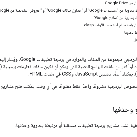
Google D
 أو "جداول بيانات Google" أو "العروض التقديمية من Google"
وية من "نماذج Google"
استخدام أداة سطر الأوامر clasp
 بحاوية
ل
يمثّل مشروع النص البرمجي 
أو أكثر من ملفات البرامج النصية التي يمكن أن تكون ملفات تعليمات برمجية
). يمكنك أيضًا تضمين JavaScript وCSS في ملفات HTML.
لنصوص البرمجية مشروعًا واحدًا فقط مفتوحًا في أي وقت. يمكنك فتح مشاريع 
ع وحذفها
فية إنشاء مشاريع برمجة تطبيقات مستقلة أو مرتبطة بحاوية وحذفها.