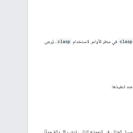
clasp
في سطر الأوامر. لاستخدام
clasp
، يُرجى
ند تنفيذها.
بيل المثال، في النموذج التالي، تنشئ كل دالة حدثًا