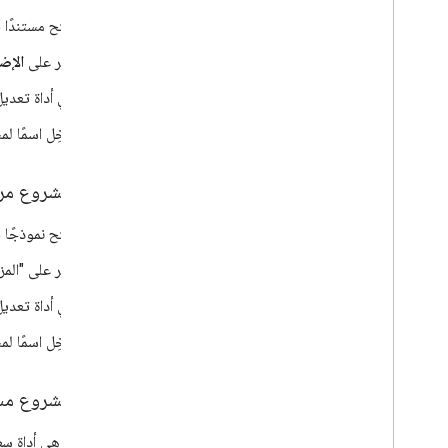
افتح مستندًا في "مستندات Google" أو جدول بيانات في "جداول ب
انقر على
الإض
في أداة تعدي
أدخِل اسمًا ل
إنشاء مشروع مرتبط
افتح نموذجًا في "
انقر على "الم
في أداة تعدي
أدخِل اسمًا ل
إنشاء مشروع مس
clasp
هي أداة سطر أوامر تتيح إن