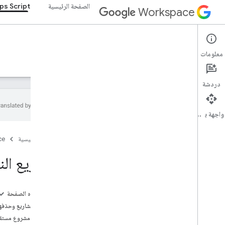
الصفحة الرئيسية
ps Script
Workspace
Apps Script
معلومات
نظرة عامة
الأدلة
المرجع
نماذج
الدعم
دردشة
واجهة برمجة التطبيقات
نظرة عامة
الصفحة الرئيسية
ce
لوحة بيانات برمجة التطبيقات
مشاريع ال
استكشاف بيئة التطوير
مشاريع النصوص البرمجية
ملفات البيانات
على هذه الصفحة
المستويات
إنشاء المشاريع وحذفه
عمليات النشر
إنشاء مشروع مستق