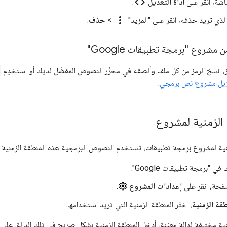
code
اشة، انقر على
أداة التعديل
.
more_vert
لذي تريد حذفه، انقر على "المزيد"
>
حذف
.
مشروع "برمجة تطبيقات Google"
، انسخ الرمز من كل ملف وألصقه في محرِّر النصوص المفضّل لديك أو استخدِم
زيل مشروع نص برمجي
.
الزمنية لمشروع
ة لمشروع برمجة تطبيقات، تستخدم النصوص البرمجية هذه المنطقة الزمنية ع
 "برمجة تطبيقات Google".
فحة، انقر على
إعدادات المشروع
.
طقة الزمنية
، اختَر المنطقة الزمنية التي تريد استخدامها.
 مختلفة لدالة معيّنة، أدخِل المنطقة الزمنية بشكل صريح في تلك الدالة. على س