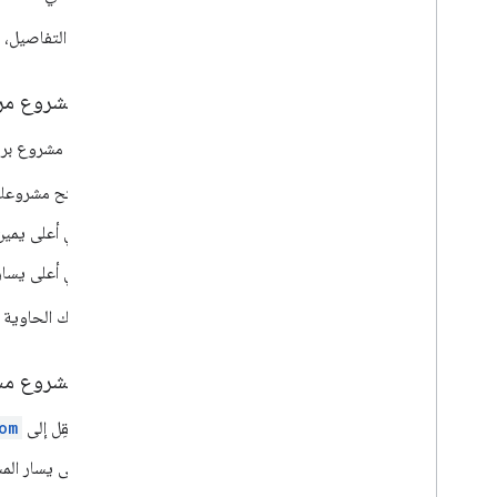
لمزيد من التفاصيل، 
حذف مشروع مرت
بعد حذف مشروع برمج
افتح مشروعك 
في أعلى يمين
في أعلى يسار 
يمكن لمالك الحاوية 
حذف مشروع مس
انتقِل إلى
om
على يسار المش