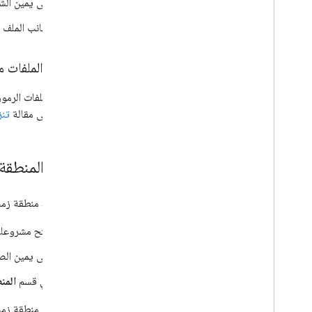
على يمين الش
بجانب الملف ا
تصدير الملفات من 
لتصدير ملفات الرموز
الرجوع إلى مقالة
تن
ضبط المنطقة 
عند ضبط منطقة زمني
افتح مشروعك في
على يمين الص
في قسم
المن
لاستخدام منطقة زمنية