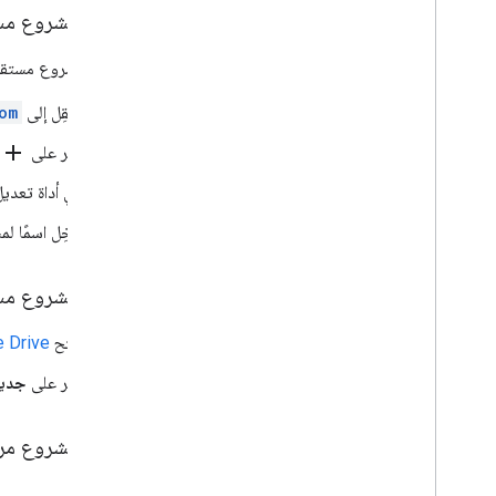
إنشاء مشروع م
واجهات المستخدم
لإنشاء مشروع مستقل من "برمجة تطبي
تخزين البيانات وعرضها
انتقِل إلى
om
إدارة المشرف
add
انقر على
تحويل وحدات ماكرو VBA إلى برمجة
في أداة تعدي
تطبيقات
أدخِل اسمًا ل
استخدام واجهة برمجة تطبيقات REST
إنشاء مشروع مستقل من 
افتح
 Drive
انقر على
جدي
إنشاء مشروع مرتبط بحاوية من "مستندات e