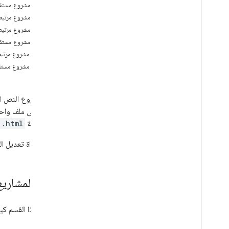
لغة JSDoc
إنشاء مشروع مستقل من rive
مشاريع Google Cloud
إنشاء مشروع مرتبط بحاوية من "مستندات Google"
التسجيل
إنشاء مشروع مرتبط بحا
التحقُّق من عميل OAuth
إنشاء مشروع مستقل ب
المكتبات
حذف مشروع مرتبط
الإصدارات
حذف مشروع مستق
التعاون
واجهة سطر الأوامر
النصي على ملف واحد 
أوقات تشغيل "برمجة تطبيقات Google"
على إضافة
.html
خدمات Google وواجهات برمجة
تتضمّن أداة تعديل ا
التطبيقات الخارجية
أنواع النصوص البرمجية
إنشاء المشاري
توسيع Google Workspace
يوضّح هذا القسم كي
القوائم ومربّعات الحوار والأشرطة الجانبية