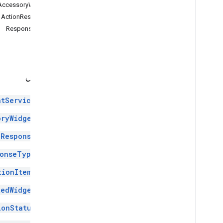
google
.
type
AccessoryWidget
مرجع REST
ActionResponse
الحدود القصوى والحصص
ResponseType
الفهرس
atService
oryWidget
nResponse
ponseType
tionItems
tedWidget
ionStatus