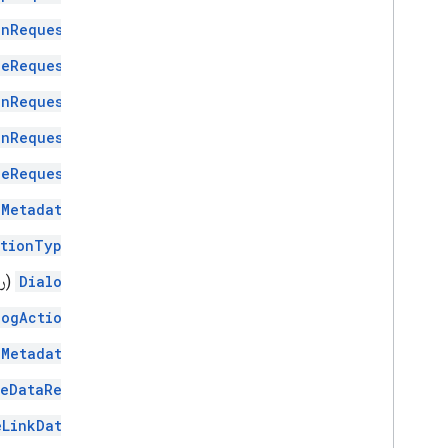
inRequest
geRequest
onRequest
onRequest
ceRequest
nMetadata
etionType
Dialog
(رس
logAction
bMetadata
veDataRef
eLinkData