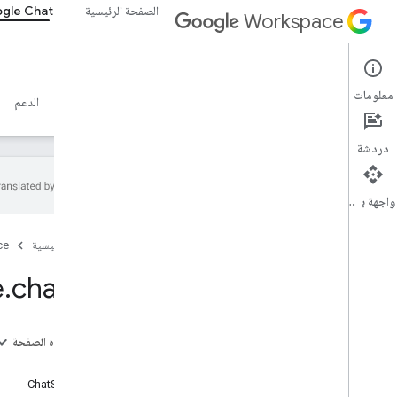
الصفحة الرئيسية
gle Chat
Workspace
Google Chat
معلومات
نظرة عامة
الأدلة
المرجع
خادم MCP
نماذج
الدعم
دردشة
واجهة برمجة التطبيقات
نظرة عامة
الصفحة الرئيسية
ce
مرجع استدعاء إجراء عن بُعد (RPC)
نظرة عامة
e
.
chat
.
v1
Apps
.
extensions
.
markup
google
.
apps
.
card
.
v1
google
.
chat
.
logging
.
v1
على هذه الصفحة
google
.
chat
.
v1
الفهرس
Google
.
rpc
ChatService