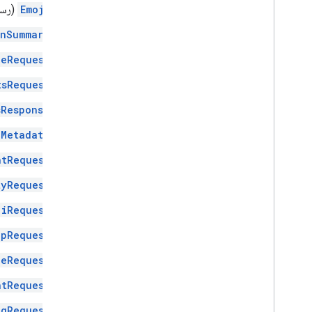
Emoji
(رسا
onSummary
geRequest
tsRequest
sResponse
dMetadata
ntRequest
tyRequest
jiRequest
ipRequest
geRequest
ntRequest
ngRequest