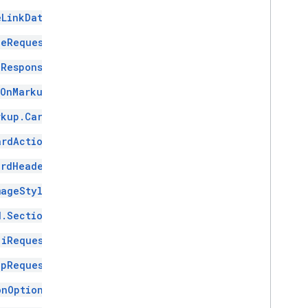
eLinkData
ceRequest
eResponse
dOnMarkup
rkup.Card
ardAction
ardHeader
mageStyle
d.Section
jiRequest
ipRequest
onOptions