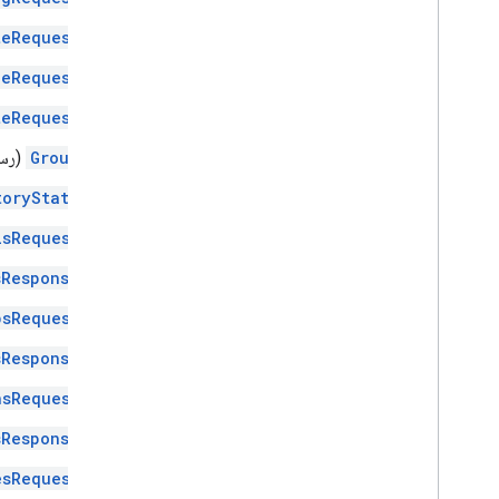
teRequest
ceRequest
teRequest
Group
(رسا
toryState
isRequest
sResponse
psRequest
sResponse
nsRequest
sResponse
esRequest