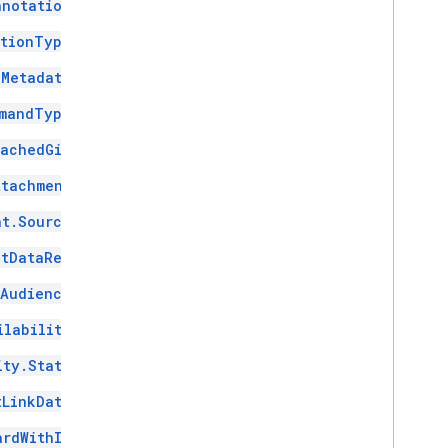
nnotation
ationType
Metadata
mandType
tachedGif
ttachment
nt.Source
ntDataRef
Audience
ilability
ity.State
tLinkData
ardWithId