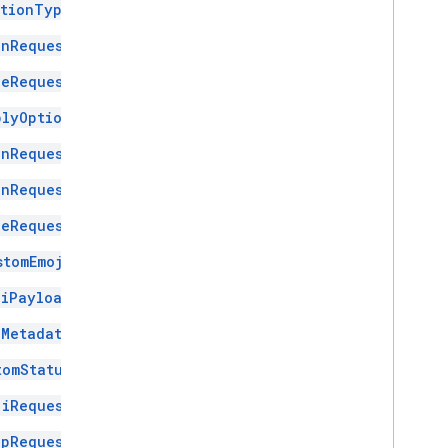
ationType
inRequest
geRequest
plyOption
onRequest
onRequest
ceRequest
stomEmoji
jiPayload
iMetadata
tomStatus
jiRequest
ipRequest