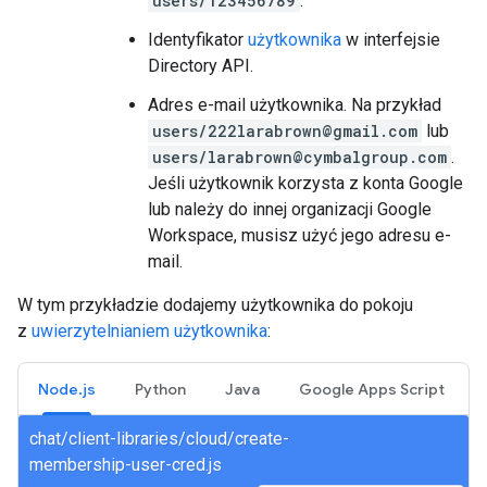
users/123456789
.
Identyfikator
użytkownika
w interfejsie
Directory API.
Adres e-mail użytkownika. Na przykład
users/222larabrown@gmail.com
lub
users/larabrown@cymbalgroup.com
.
Jeśli użytkownik korzysta z konta Google
lub należy do innej organizacji Google
Workspace, musisz użyć jego adresu e-
mail.
W tym przykładzie dodajemy użytkownika do pokoju
z
uwierzytelnianiem użytkownika
:
Node.js
Python
Java
Google Apps Script
chat/client-libraries/cloud/create-
membership-user-cred.js