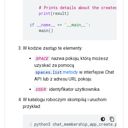
# Prints details about the created mem
print
(
result
)
if
__name__
==
'__main__'
:
main
()
W kodzie zastąp te elementy:
SPACE
: nazwa pokoju, którą możesz
uzyskać za pomocą
spaces.list
metody
w interfejsie Chat
API lub z adresu URL pokoju.
USER
: identyfikator użytkownika.
W katalogu roboczym skompiluj i uruchom
przykład:
python3
chat_membership_app_create.py