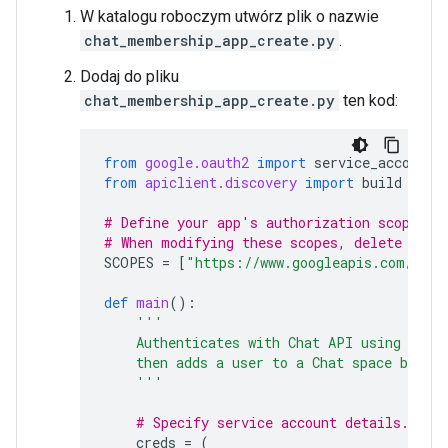
W katalogu roboczym utwórz plik o nazwie
chat_membership_app_create.py
.
Dodaj do pliku
chat_membership_app_create.py
ten kod:
from
google.oauth2
import
service_account
from
apiclient.discovery
import
build
# Define your app's authorization scopes.
# When modifying these scopes, delete the 
SCOPES
=
[
"https://www.googleapis.com/auth
def
main
():
'''
    Authenticates with Chat API using app 
    then adds a user to a Chat space by cr
    '''
# Specify service account details.
creds
=
(