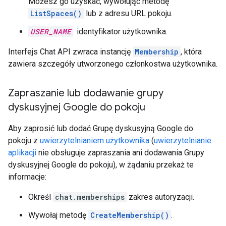
Możesz go uzyskać, wywołując metodę
ListSpaces()
lub z adresu URL pokoju.
USER_NAME
: identyfikator użytkownika.
Interfejs Chat API zwraca instancję
Membership
, która
zawiera szczegóły utworzonego członkostwa użytkownika.
Zapraszanie lub dodawanie grupy
dyskusyjnej Google do pokoju
Aby zaprosić lub dodać Grupę dyskusyjną Google do
pokoju z
uwierzytelnianiem użytkownika
(
uwierzytelnianie
aplikacji
nie obsługuje zapraszania ani dodawania Grupy
dyskusyjnej Google do pokoju), w żądaniu przekaż te
informacje:
Określ
chat.memberships
zakres autoryzacji.
Wywołaj metodę
CreateMembership()
.