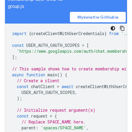
group.js
Wyświetl w GitHubie
import
{
createClientWithUserCredentials
}
from
'./a
const
USER_AUTH_OAUTH_SCOPES
=
[
'https://www.googleapis.com/auth/chat.membership
];
// This sample shows how to create membership with
async
function
main
()
{
// Create a client
const
chatClient
=
await
createClientWithUserCre
USER_AUTH_OAUTH_SCOPES
,
);
// Initialize request argument(s)
const
request
=
{
// Replace SPACE_NAME here.
parent
:
'spaces/SPACE_NAME'
,