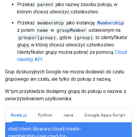
Przekaż
parent
jako nazwę zasobu pokoju, w
którym chcesz utworzyć członkostwo.
Przekaż
membership
jako instancję
Membership
z polem
name
w
groupMember
ustawionym na
groups/{group}
, gdzie
{group}
to identyfikator
grupy, w której chcesz utworzyć członkostwo.
Identyfikator grupy można pobrać za pomocą
Cloud
Identity API
.
Grup dyskusyjnych Google nie można dodawać do czatu
grupowego ani czatu, ale tylko do pokoju z nazwą.
W tym przykładzie dodajemy grupę do pokoju o nazwie z
uwierzytelnianiem użytkownika:
Node.js
Python
Java
Google Apps Script
chat/client-libraries/cloud/create-
membership-user-cred-for-