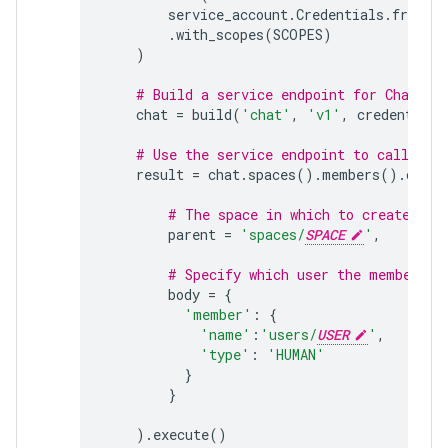
service_account
.
Credentials
.
from_s
.
with_scopes
(
SCOPES
)
)
# Build a service endpoint for Chat AP
chat
=
build
(
'chat'
,
'v1'
,
credentials
# Use the service endpoint to call Cha
result
=
chat
.
spaces
()
.
members
()
.
creat
# The space in which to create a m
parent
=
'spaces/
SPACE
'
,
# Specify which user the membershi
body
=
{
'member'
:
{
'name'
:
'users/
USER
'
,
'type'
:
'HUMAN'
}
}
)
.
execute
()