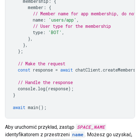
membership
:
{
member
:
{
// Member name for app membership, do not 
name
:
'users/app'
,
// User type for the membership
type
:
'BOT'
,
},
},
};
// Make the request
const
response
=
await
chatClient
.
createMembersh
// Handle the response
console
.
log
(
response
);
}
await
main
();
Aby uruchomić przykład, zastąp
SPACE_NAME
identyfikatorem z przestrzeni
name
. Możesz go uzyskać,