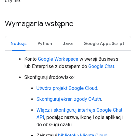
czy nie.
Wymagania wstępne
Node.js
Python
Java
Google Apps Script
Konto
Google Workspace
w wersji Business
lub Enterprise z dostępem do
Google Chat
.
Skonfiguruj środowisko:
Utwórz projekt Google Cloud
.
Skonfiguruj ekran zgody OAuth
.
Włącz i skonfiguruj interfejs Google Chat
API
, podając nazwę, ikonę i opis aplikacji
do obsługi czatu.
Zainstaluj
bibliotekę klienta Cloud