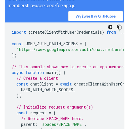
membership-user-cred-for-app.js
Wyświetl w GitHubie
import
{
createClientWithUserCredentials
}
from
'./a
const
USER_AUTH_OAUTH_SCOPES
=
[
'https://www.googleapis.com/auth/chat.membership
];
// This sample shows how to create an app membersh
async
function
main
()
{
// Create a client
const
chatClient
=
await
createClientWithUserCre
USER_AUTH_OAUTH_SCOPES
,
);
// Initialize request argument(s)
const
request
=
{
// Replace SPACE_NAME here.
parent
:
'spaces/SPACE_NAME'
,