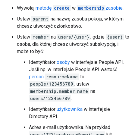
Wywołaj
metodę
create
w
membership
zasobie
.
Ustaw
parent
na nazwę zasobu pokoju, w którym
chcesz utworzyć członkostwo.
Ustaw
member
na
users/{user}
, gdzie
{user}
to
osoba, dla której chcesz utworzyć subskrypcję, i
może to być:
Identyfikator
osoby
w interfejsie People API.
Jeśli np. w interfejsie People API wartość
person
resourceName
to
people/123456789
, ustaw
membership.member.name
na
users/123456789
.
Identyfikator
użytkownika
w interfejsie
Directory API.
Adres e-mail użytkownika. Na przykład
users/222larabrown@gmail.com
lub