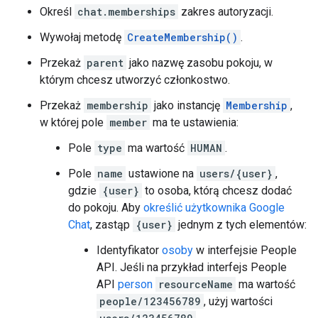
Określ
chat.memberships
zakres autoryzacji.
Wywołaj metodę
CreateMembership()
.
Przekaż
parent
jako nazwę zasobu pokoju, w
którym chcesz utworzyć członkostwo.
Przekaż
membership
jako instancję
Membership
,
w której pole
member
ma te ustawienia:
Pole
type
ma wartość
HUMAN
.
Pole
name
ustawione na
users/{user}
,
gdzie
{user}
to osoba, którą chcesz dodać
do pokoju. Aby
określić użytkownika Google
Chat
, zastąp
{user}
jednym z tych elementów:
Identyfikator
osoby
w interfejsie People
API. Jeśli na przykład interfejs People
API
person
resourceName
ma wartość
people/123456789
, użyj wartości