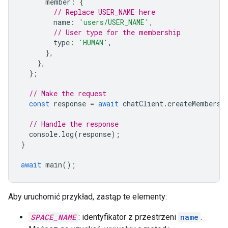
member
:
{
// Replace USER_NAME here
name
:
'users/USER_NAME'
,
// User type for the membership
type
:
'HUMAN'
,
},
},
};
// Make the request
const
response
=
await
chatClient
.
createMembersh
// Handle the response
console
.
log
(
response
);
}
await
main
();
Aby uruchomić przykład, zastąp te elementy:
SPACE_NAME
: identyfikator z przestrzeni
name
.