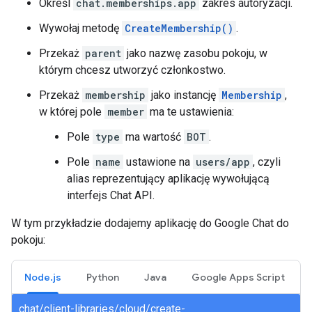
Określ
chat.memberships.app
zakres autoryzacji.
Wywołaj metodę
CreateMembership()
.
Przekaż
parent
jako nazwę zasobu pokoju, w
którym chcesz utworzyć członkostwo.
Przekaż
membership
jako instancję
Membership
,
w której pole
member
ma te ustawienia:
Pole
type
ma wartość
BOT
.
Pole
name
ustawione na
users/app
, czyli
alias reprezentujący aplikację wywołującą
interfejs Chat API.
W tym przykładzie dodajemy aplikację do Google Chat do
pokoju:
Node.js
Python
Java
Google Apps Script
chat/client-libraries/cloud/create-