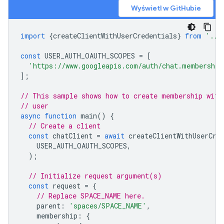
Wyświetl w GitHubie
import
{
createClientWithUserCredentials
}
from
'./a
const
USER_AUTH_OAUTH_SCOPES
=
[
'https://www.googleapis.com/auth/chat.membership
];
// This sample shows how to create membership with
// user
async
function
main
()
{
// Create a client
const
chatClient
=
await
createClientWithUserCre
USER_AUTH_OAUTH_SCOPES
,
);
// Initialize request argument(s)
const
request
=
{
// Replace SPACE_NAME here.
parent
:
'spaces/SPACE_NAME'
,
membership
:
{