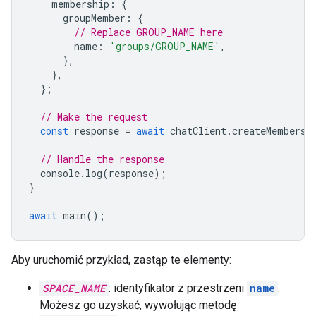
membership
:
{
groupMember
:
{
// Replace GROUP_NAME here
name
:
'groups/GROUP_NAME'
,
},
},
};
// Make the request
const
response
=
await
chatClient
.
createMembersh
// Handle the response
console
.
log
(
response
);
}
await
main
();
Aby uruchomić przykład, zastąp te elementy:
SPACE_NAME
: identyfikator z przestrzeni
name
.
Możesz go uzyskać, wywołując metodę