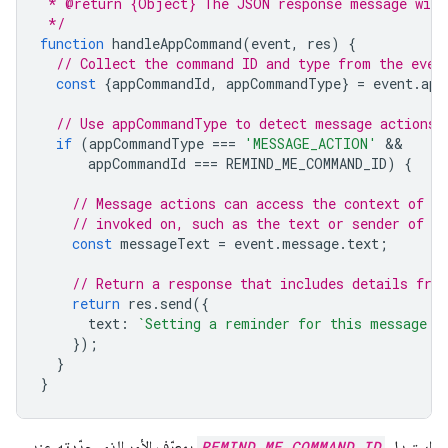
 * @return {Object} The JSON response message with
 */
function
handleAppCommand
(
event
,
res
)
{
// Collect the command ID and type from the even
const
{
appCommandId
,
appCommandType
}
=
event
.
app
// Use appCommandType to detect message actions.
if
(
appCommandType
===
'MESSAGE_ACTION'
appCommandId
===
REMIND_ME_COMMAND_ID
)
{
// Message actions can access the context of t
// invoked on, such as the text or sender of t
const
messageText
=
event
.
message
.
text
;
// Return a response that includes details fro
return
res
.
send
({
text
:
`Setting a reminder for this message: 
});
}
}
استبدِل
REMIND_ME_COMMAND_ID
بمعرّف الأمر الذي حدّدته عند