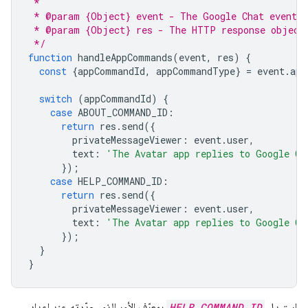
 *
 * @param {Object} event - The Google Chat event.
 * @param {Object} res - The HTTP response object
 */
function
handleAppCommands
(
event
,
res
)
{
const
{
appCommandId
,
appCommandType
}
=
event
.
app
switch
(
appCommandId
)
{
case
ABOUT_COMMAND_ID
:
return
res
.
send
({
privateMessageViewer
:
event
.
user
,
text
:
'The Avatar app replies to Google Ch
});
case
HELP_COMMAND_ID
:
return
res
.
send
({
privateMessageViewer
:
event
.
user
,
text
:
'The Avatar app replies to Google Ch
});
}
}
استبدِل
HELP_COMMAND_ID
بمعرّف الأمر الذي حدّدته عند إعداد