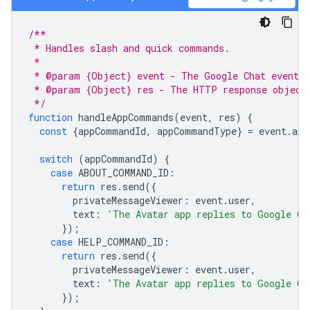
/**
 * Handles slash and quick commands.
 *
 * @param {Object} event - The Google Chat event.
 * @param {Object} res - The HTTP response object
 */
function
handleAppCommands
(
event
,
res
)
{
const
{
appCommandId
,
appCommandType
}
=
event
.
app
switch
(
appCommandId
)
{
case
ABOUT_COMMAND_ID
:
return
res
.
send
({
privateMessageViewer
:
event
.
user
,
text
:
'The Avatar app replies to Google Ch
});
case
HELP_COMMAND_ID
:
return
res
.
send
({
privateMessageViewer
:
event
.
user
,
text
:
'The Avatar app replies to Google Ch
});