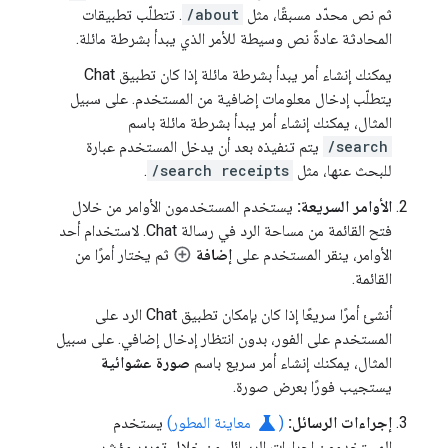
ثم نص محدّد مسبقًا، مثل
/about
. تتطلّب تطبيقات
المحادثة عادةً نص وسيطة للأمر الذي يبدأ بشرطة مائلة.
يمكنك إنشاء أمر يبدأ بشرطة مائلة إذا كان تطبيق Chat
يتطلّب إدخال معلومات إضافية من المستخدم. على سبيل
المثال، يمكنك إنشاء أمر يبدأ بشرطة مائلة باسم
/search
يتم تنفيذه بعد أن يدخل المستخدم عبارة
للبحث عنها، مثل
/search receipts
.
الأوامر السريعة:
يستخدم المستخدمون الأوامر من خلال
فتح القائمة من مساحة الرد في رسالة Chat. لاستخدام أحد
الأوامر، ينقر المستخدم على
إضافة
ثم يختار أمرًا من
القائمة.
أنشئ أمرًا سريعًا إذا كان بإمكان تطبيق Chat الرد على
المستخدم على الفور، بدون انتظار إدخال إضافي. على سبيل
المثال، يمكنك إنشاء أمر سريع باسم
صورة عشوائية
يستجيب فورًا بعرض صورة.
science
إجراءات الرسائل:
(
معاينة المطور)
يستخدم
المستخدمون إجراءات الرسائل من خلال تمرير مؤشر