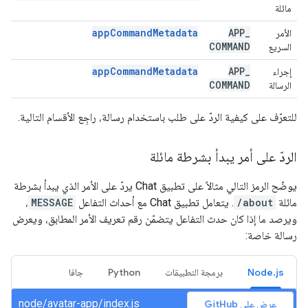
مائلة
app
Command
Metadata
APP
_
الأمر
COMMAND
السريع
app
Command
Metadata
APP
_
إجراء
COMMAND
الرسالة
للتعرّف على كيفية الردّ على طلب باستخدام رسالة، راجِع الأقسام التالية.
الردّ على أمر يبدأ بشرطة مائلة
يوضّح الرمز التالي مثالاً على تطبيق Chat يردّ على الأمر الذي يبدأ بشرطة
مائلة
/about
. يتعامل تطبيق Chat مع أحداث التفاعل
MESSAGE
،
ويرصد ما إذا كان حدث التفاعل يتضمّن رقم تعريف الأمر المطابق، ويعرض
رسالة خاصة:
Node.js
برمجة التطبيقات
Python
جافا
node/avatar-app/index.js
عرض على GitHub