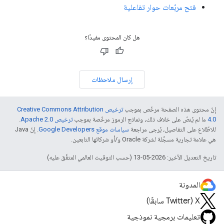
فتح مربّعات حوار تفاعلية
هل كان المحتوى مفيدًا؟
إرسال ملاحظات
إنّ محتوى هذه الصفحة مرخّص بموجب
ترخيص Creative Commons Attribution
4.0‏
ما لم يُنصّ على خلاف ذلك، ونماذج الرموز مرخّصة بموجب
ترخيص Apache 2.0‏
.
للاطّلاع على التفاصيل، يُرجى مراجعة
سياسات موقع Google Developers‏
. إنّ Java
هي علامة تجارية مسجَّلة لشركة Oracle و/أو شركائها التابعين.
تاريخ التعديل الأخير: 2026-05-13 (حسب التوقيت العالمي المتفَّق عليه)
المدونة
‫X ‏(Twitter سابقًا)
تعليمات برمجية نموذجية