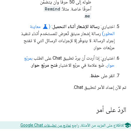
طوله إلى 50 حرفًا وأن يتضمّن
أحرفًا خاصة. مثلاً:
Remind
.
me
science
اختياري:
رسالة الإشعار أثناء التحميل
:
(
معاينة
المطور)
رسالة إشعار منبثق تُعرض للمستخدم أثناء تنفيذ
إجراء الرسالة. لا يتوفّر إلا لإجراءات الرسائل التي لا تفتح
مربّعات حوار.
اختياري: إذا أردت أن يردّ تطبيق Chat على الطلب
بمربّع
حوار
، ضَع علامة في مربّع الاختيار
فتح مربّع حوار
.
انقر على
حفظ
.
تم الآن إعداد الأمر لتطبيق Chat.
الردّ على أمر
للاطّلاع على المزيد من الأمثلة، راجِع
نماذج من تطبيقات Google Chat
.