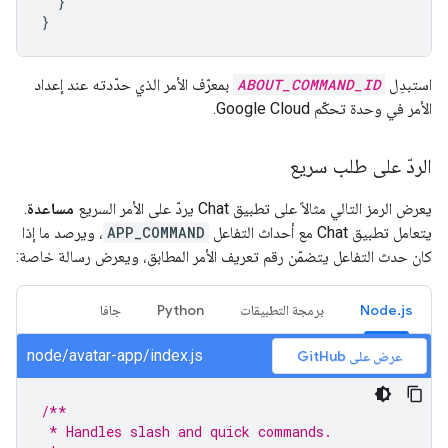
}
}
استبدِل
ABOUT_COMMAND_ID
بمعرّف الأمر الذي حدّدته عند إعداد
الأمر في وحدة تحكّم Google Cloud.
الردّ على طلب سريع
يعرض الرمز التالي مثالاً على تطبيق Chat يردّ على الأمر السريع
مساعدة
.
يتعامل تطبيق Chat مع أحداث التفاعل
APP_COMMAND
، ويرصد ما إذا
كان حدث التفاعل يتضمّن رقم تعريف الأمر المطابق، ويعرض رسالة خاصة:
Node.js
برمجة التطبيقات
Python
جافا
node/avatar-app/index.js
عرض على GitHub
/**
 * Handles slash and quick commands.