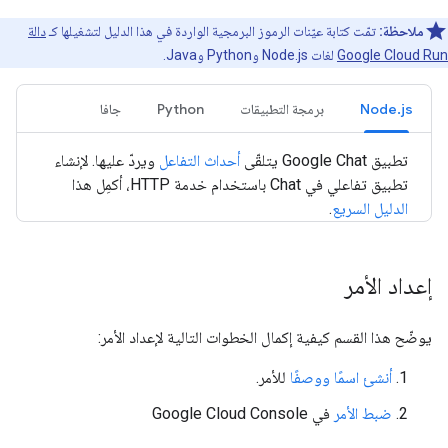
ملاحظة:
تمّت كتابة عيّنات الرموز البرمجية الواردة في هذا الدليل لتشغيلها كـ
دالة
Google Cloud Run
لغات Node.js وPython وJava.
Node.js
برمجة التطبيقات
Python
جافا
تطبيق Google Chat يتلقّى
أحداث التفاعل
ويردّ عليها. لإنشاء
تطبيق تفاعلي في Chat باستخدام خدمة HTTP، أكمِل هذا
الدليل السريع
.
إعداد الأمر
يوضّح هذا القسم كيفية إكمال الخطوات التالية لإعداد الأمر:
أنشئ اسمًا ووصفًا
للأمر.
ضبط الأمر
في Google Cloud Console