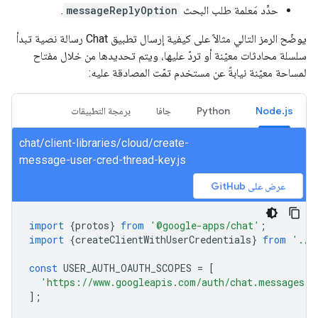
حدِّد مَعلمة طلب البحث
messageReplyOption
.
يوضّح الرمز التالي مثالاً على كيفية إرسال تطبيق Chat رسالة نصية تبدأ
سلسلة محادثات معيّنة أو تردّ عليها، ويتم تحديدها من خلال مفتاح
لمساحة معيّنة نيابةً عن مستخدم تمّت المصادقة عليه:
Node.js
Python
جافا
برمجة التطبيقات
chat/client-libraries/cloud/create-
message-user-cred-thread-key.js
عرض على GitHub
import
{
protos
}
from
'@google-apps/chat'
;
import
{
createClientWithUserCredentials
}
from
'./a
const
USER_AUTH_OAUTH_SCOPES
=
[
'https://www.googleapis.com/auth/chat.messages.c
];