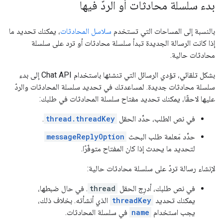
بدء سلسلة محادثات أو الردّ فيها
بالنسبة إلى المساحات التي تستخدم
سلاسل المحادثات
، يمكنك تحديد ما
إذا كانت الرسالة الجديدة تبدأ سلسلة محادثات أو ترد على سلسلة
محادثات حالية.
بشكل تلقائي، تؤدي الرسائل التي تنشئها باستخدام Chat API إلى بدء
سلسلة محادثات جديدة. لمساعدتك في تحديد سلسلة المحادثات والردّ
عليها لاحقًا، يمكنك تحديد مفتاح سلسلة المحادثات في طلبك:
في نص الطلب، حدِّد الحقل
thread.threadKey
.
حدِّد مَعلمة طلب البحث
messageReplyOption
لتحديد ما يحدث إذا كان المفتاح متوفّرًا.
لإنشاء رسالة تردّ على سلسلة محادثات حالية:
في نص طلبك، أدرِج الحقل
thread
. في حال ضبطها،
يمكنك تحديد
threadKey
الذي أنشأته. بخلاف ذلك،
يجب استخدام
name
في سلسلة المحادثات.