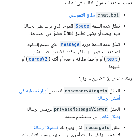
يجب تحديد الحقول التالية في الطلب:
chat.bot
نطاق التفويض
تمثّل هذه السمة
Space
المورد الذي تريد نشر الرسالة
فيه. يجب أن يكون تطبيق Chat عضوًا في المساحة.
تمثّل هذه السمة مورد
Message
الذي سيتم إنشاؤه.
لتحديد محتوى الرسالة، يمكنك تضمين نص منسّق
(
text
) أو واجهة بطاقة واحدة أو أكثر (
cardsV2
) أو
كليهما.
يمكنك اختياريًا تضمين ما يلي:
الحقل
accessoryWidgets
لتضمين
أزرار تفاعلية في
أسفل الرسالة
الحقل
privateMessageViewer
لإرسال الرسالة
بشكل خاص
إلى مستخدم محدّد
حقل
messageId
الذي يتيح لك
تسمية الرسالة
لاستخدامها في طلبات أخرى من واجهة برمجة التطبيقات