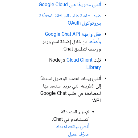
أنشئ مشروعًا على Google Cloud
.
ضبط شاشة طلب الموافقة المتعلّقة
ببروتوكول OAuth
فعِّل واجهة Google Chat API
وأعِدّها
من خلال إضافة اسم ورمز
ووصف لتطبيق Chat.
ثبِّت Node.js
Cloud Client
.
Library
أنشئ بيانات اعتماد الوصول استنادًا
إلى الطريقة التي تريد استخدامها
للمصادقة في طلب Google Chat
API:
لإجراء المصادقة
كمستخدم في Chat،
أنشئ بيانات اعتماد
معرّف عميل