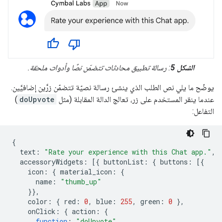
الشكل 5
: رسالة تطبيق محادثات تتضمّن نصًا وأدوات ملحقة.
يوضّح ما يلي نص الطلب الذي ينشئ رسالة نصيّة تتضمّن زرَّين إضافيَّين.
عندما ينقر المستخدم على زر، تعالج الدالة المقابلة (مثل
doUpvote
)
التفاعل:
{
text
:
"Rate your experience with this Chat app."
,
accessoryWidgets
:
[{
buttonList
:
{
buttons
:
[{
icon
:
{
material_icon
:
{
name
:
"thumb_up"
}},
color
:
{
red
:
0
,
blue
:
255
,
green
:
0
},
onClick
:
{
action
:
{
function
:
"doUpvote"