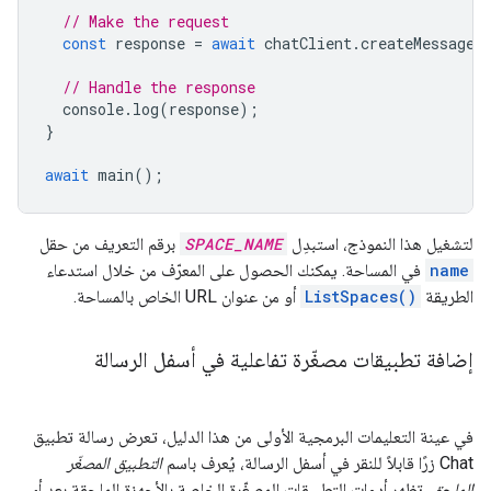
// Make the request
const
response
=
await
chatClient
.
createMessage
(
// Handle the response
console
.
log
(
response
);
}
await
main
();
لتشغيل هذا النموذج، استبدِل
SPACE_NAME
برقم التعريف من حقل
name
في المساحة. يمكنك الحصول على المعرّف من خلال استدعاء
الطريقة
ListSpaces()
أو من عنوان URL الخاص بالمساحة.
إضافة تطبيقات مصغّرة تفاعلية في أسفل الرسالة
في عينة التعليمات البرمجية الأولى من هذا الدليل، تعرض رسالة تطبيق
Chat زرًا قابلاً للنقر في أسفل الرسالة، يُعرف باسم
التطبيق المصغّر
الملحق
. تظهر أدوات التطبيقات المصغّرة الخاصة بالأجهزة الملحقة بعد أي