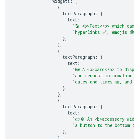
widgets
:
[
{
textParagraph
:
{
text
:
'🔡 <b>Text</b> which can 
'hyperlinks 🔗, emojis 😄🎉
},
},
{
textParagraph
:
{
text
:
'🖼️ A <b>card</b> to displ
'and request information s
'dates and times 📅, and se
},
},
{
textParagraph
:
{
text
:
'👉🔘 An <b>accessory widg
'a button to the bottom of
},
},