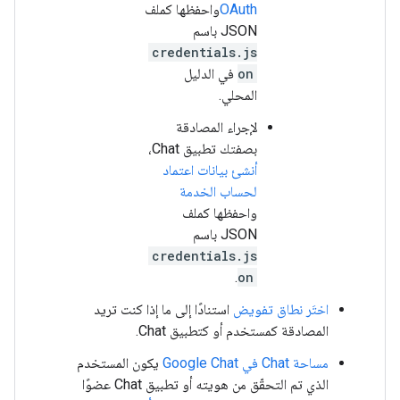
OAuth
واحفظها كملف
JSON باسم
credentials.js
on
في الدليل
المحلي.
لإجراء المصادقة
بصفتك تطبيق Chat،
أنشئ بيانات اعتماد
لحساب الخدمة
واحفظها كملف
JSON باسم
credentials.js
.
on
اختَر نطاق تفويض
استنادًا إلى ما إذا كنت تريد
المصادقة كمستخدم أو كتطبيق Chat.
مساحة Chat في Google Chat
يكون المستخدم
الذي تم التحقّق من هويته أو تطبيق Chat عضوًا