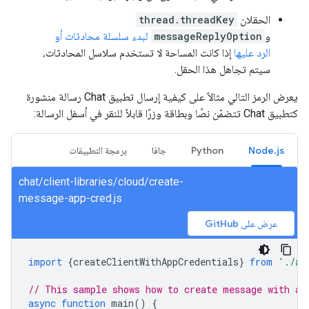
الحقلان
thread.threadKey
و
messageReplyOption
لبدء سلسلة محادثات أو
الرد عليها
إذا كانت المساحة لا تستخدم سلاسل المحادثات،
سيتم تجاهل هذا الحقل.
يعرض الرمز التالي مثالاً على كيفية إرسال تطبيق Chat رسالة منشورة
كتطبيق Chat تتضمّن نصًا وبطاقة وزرًا قابلاً للنقر في أسفل الرسالة:
Node.js
Python
جافا
برمجة التطبيقات
chat/client-libraries/cloud/create-
message-app-cred.js
عرض على GitHub
import
{
createClientWithAppCredentials
}
from
'./au
// This sample shows how to create message with ap
async
function
main
()
{