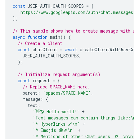
const
USER_AUTH_OAUTH_SCOPES
=
[
'https://www.googleapis.com/auth/chat.messages.c
];
// This sample shows how to create message with us
async
function
main
()
{
// Create a client
const
chatClient
=
await
createClientWithUserCre
USER_AUTH_OAUTH_SCOPES
,
);
// Initialize request argument(s)
const
request
=
{
// Replace SPACE_NAME here.
parent
:
'spaces/SPACE_NAME'
,
message
:
{
text
:
'👋🌎 Hello world!'
+
'Text messages can contain things like:\n\
'* Hyperlinks 🔗\n'
+
'* Emojis 😄🎉\n'
+
'* Mentions of other Chat users `@` \n\n'