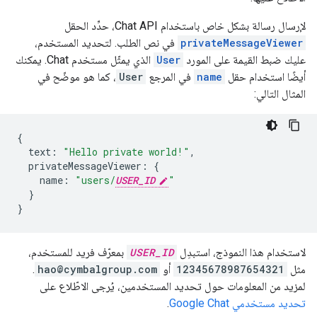
لإرسال رسالة بشكل خاص باستخدام Chat API، حدِّد الحقل
privateMessageViewer
في نص الطلب. لتحديد المستخدم،
عليك ضبط القيمة على المورد
User
الذي يمثّل مستخدم Chat. يمكنك
أيضًا استخدام حقل
name
في المرجع
User
، كما هو موضّح في
المثال التالي:
{
text
:
"Hello private world!"
,
privateMessageViewer
:
{
name
:
"users/
USER_ID
"
}
}
لاستخدام هذا النموذج، استبدِل
USER_ID
بمعرّف فريد للمستخدم،
مثل
12345678987654321
أو
hao@cymbalgroup.com
.
لمزيد من المعلومات حول تحديد المستخدمين، يُرجى الاطّلاع على
تحديد مستخدمي Google Chat
.