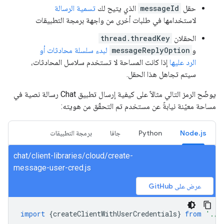
حقل
messageId
الذي يتيح لك
تسمية الرسالة
لاستخدامها في طلبات أخرى من واجهة برمجة التطبيقات
الحقلان
thread.threadKey
و
messageReplyOption
لبدء سلسلة محادثات أو
الرد عليها
إذا كانت المساحة لا تستخدم سلاسل المحادثات،
سيتم تجاهل هذا الحقل.
يوضّح الرمز التالي مثالاً على كيفية إرسال تطبيق Chat رسالة نصية في
مساحة معيّنة نيابةً عن مستخدم تم التحقّق من هويته:
Node.js
Python
جافا
برمجة التطبيقات
chat/client-libraries/cloud/create-
message-user-cred.js
عرض على GitHub
import
{
createClientWithUserCredentials
}
from
'./a