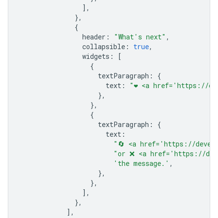
],
},
{
header
:
"What's next"
,
collapsible
:
true
,
widgets
:
[
{
textParagraph
:
{
text
:
"❤️ <a href='https://d
},
},
{
textParagraph
:
{
text
:
"🔄 <a href='https://devel
"or ❌ <a href='https://dev
'the message.'
,
},
},
],
},
],