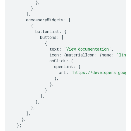
},
},
],
accessoryWidgets
:
[
{
buttonList
:
{
buttons
:
[
{
text
:
'View documentation'
,
icon
:
{
materialIcon
:
{
name
:
'link'
onClick
:
{
openLink
:
{
url
:
'https://developers.googl
},
},
},
],
},
},
],
},
};