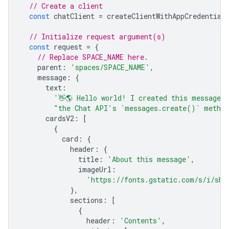
// Create a client
const
chatClient
=
createClientWithAppCredential
// Initialize request argument(s)
const
request
=
{
// Replace SPACE_NAME here.
parent
:
'spaces/SPACE_NAME'
,
message
:
{
text
:
'👋🌎 Hello world! I created this message 
"the Chat API's `messages.create()` metho
cardsV2
:
[
{
card
:
{
header
:
{
title
:
'About this message'
,
imageUrl
:
'https://fonts.gstatic.com/s/i/sho
},
sections
:
[
{
header
:
'Contents'
,