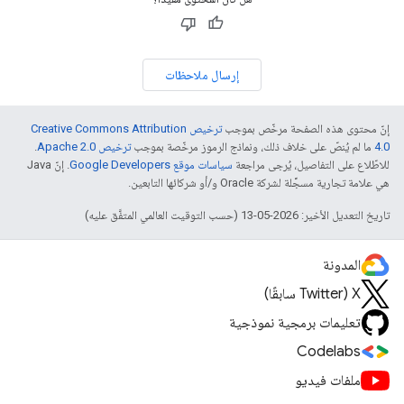
إرسال ملاحظات
إنّ محتوى هذه الصفحة مرخّص بموجب
ترخيص Creative Commons Attribution
4.0‏
ما لم يُنصّ على خلاف ذلك، ونماذج الرموز مرخّصة بموجب
ترخيص Apache 2.0‏
.
للاطّلاع على التفاصيل، يُرجى مراجعة
سياسات موقع Google Developers‏
. إنّ Java
هي علامة تجارية مسجَّلة لشركة Oracle و/أو شركائها التابعين.
تاريخ التعديل الأخير: 2026-05-13 (حسب التوقيت العالمي المتفَّق عليه)
المدونة
‫X ‏(Twitter سابقًا)
تعليمات برمجية نموذجية
Codelabs
ملفات فيديو