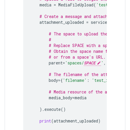
media
=
MediaFileUpload
(
'test_image.pn
# Create a message and attach the uplo
attachment_uploaded
=
service
.
media
()
.
# The space to upload the attachme
#
# Replace SPACE with a space name.
# Obtain the space name from the s
# or from a space's URL.
parent
=
'spaces/
SPACE
'
,
# The filename of the attachment, 
body
=
{
'filename'
:
'test_image.png'
# Media resource of the attachment
media_body
=
media
)
.
execute
()
print
(
attachment_uploaded
)