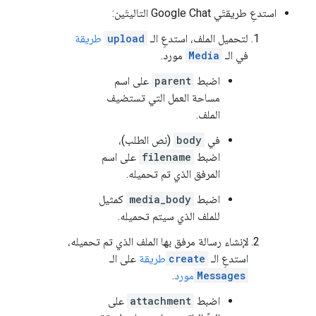
استدعِ طريقتَي Google Chat التاليتَين:
لتحميل الملف، استدعِ الـ
upload
طريقة
في الـ
Media
مورد.
اضبط
parent
على اسم
مساحة العمل التي تستضيف
الملف.
في
body
(نص الطلب)،
اضبط
filename
على اسم
المرفق الذي تم تحميله.
اضبط
media_body
كمثيل
للملف الذي سيتم تحميله.
لإنشاء رسالة مرفق بها الملف الذي تم تحميله،
استدعِ الـ
create
طريقة
على الـ
Messages
مورد
.
اضبط
attachment
على