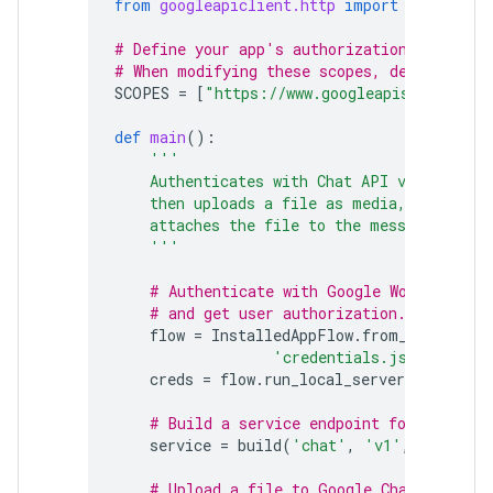
from
googleapiclient.http
import
MediaFile
# Define your app's authorization scopes.
# When modifying these scopes, delete the 
SCOPES
=
[
"https://www.googleapis.com/auth
def
main
():
'''
    Authenticates with Chat API via user c
    then uploads a file as media, creates 
    attaches the file to the message.
    '''
# Authenticate with Google Workspace
# and get user authorization.
flow
=
InstalledAppFlow
.
from_client_se
'credentials.json'
,
SCOP
creds
=
flow
.
run_local_server
()
# Build a service endpoint for Chat AP
service
=
build
(
'chat'
,
'v1'
,
credenti
# Upload a file to Google Chat.