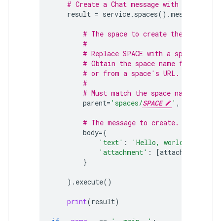
# Create a Chat message with attachmen
result
=
service
.
spaces
()
.
messages
()
.
c
# The space to create the message 
#
# Replace SPACE with a space name.
# Obtain the space name from the s
# or from a space's URL.
#
# Must match the space name that t
parent
=
'spaces/
SPACE
'
,
# The message to create.
body
=
{
'text'
:
'Hello, world!'
,
'attachment'
:
[
attachment_uplo
}
)
.
execute
()
print
(
result
)