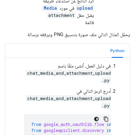
الردّ الناتج عن استدعاء طريقة
upload
في مورد
Media
.
يقبل حقل
attachment
قائمة.
يحمّل المثال التالي ملف صورة بتنسيق PNG ويرفقه برسالة.
Python
في دليل العمل، أنشئ ملفًا باسم
chat_media_and_attachment_upload
.
.py
أدرِج الرمز التالي في
chat_media_and_attachment_upload
:
.py
from
google_auth_oauthlib.flow
import
Inst
from
googleapiclient.discovery
import
buil