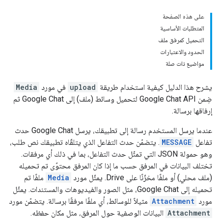
على هذه الصفحة
المتطلبات الأساسية
التحميل كمرفق ملف
الحدود والاعتبارات
مواضيع ذات صلة
يشرح هذا الدليل كيفية استخدام طريقة
upload
في مورد
Media
ضِمن Google Chat API لتحميل وسائط (ملف) إلى Google Chat ثم
إرفاقها برسالة.
عندما يرسل المستخدم رسالة إلى تطبيقك، يرسل Google Chat حدث
تفاعل
MESSAGE
. يتضمّن حدث التفاعل الذي يتلقّاه تطبيقك نص طلب،
وهو حمولة JSON التي تمثّل حدث التفاعل، بما في ذلك أي مرفقات.
تختلف البيانات في المرفق حسب ما إذا كان المرفق محتوًى تم تحميله
(ملف محلي) أو ملفًا مخزّنًا على Drive. يمثّل مورد
Media
ملفًا تم
تحميله إلى Google Chat، مثل الصور والفيديوهات والمستندات. يمثّل
مورد
Attachment
مثيلاً للوسائط، أي ملفًا مرفقًا برسالة. يتضمّن مورد
Attachment
البيانات الوصفية حول المرفق، مثل مكان حفظه.