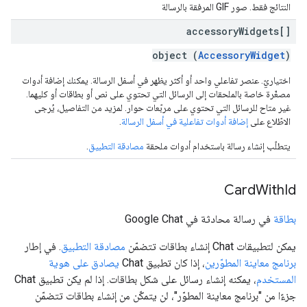
النتائج فقط. صور GIF المرفقة بالرسالة
accessory
Widgets[]
object (
AccessoryWidget
)
اختياريّ. عنصر تفاعلي واحد أو أكثر يظهر في أسفل الرسالة. يمكنك إضافة أدوات
مصغّرة خاصة بالملحقات إلى الرسائل التي تحتوي على نص أو بطاقات أو كليهما.
غير متاح للرسائل التي تحتوي على مربّعات حوار. لمزيد من التفاصيل، يُرجى
الاطّلاع على
إضافة أدوات تفاعلية في أسفل الرسالة
.
يتطلّب إنشاء رسالة باستخدام أدوات ملحقة
مصادقة التطبيق
.
Card
With
Id
بطاقة
في رسالة محادثة في Google Chat
يمكن لتطبيقات Chat إنشاء بطاقات تتضمّن
مصادقة التطبيق
. في إطار
برنامج معاينة المطوّرين
، إذا كان تطبيق Chat
يصادق على هوية
المستخدم
، يمكنه إنشاء رسائل على شكل بطاقات. إذا لم يكن تطبيق Chat
جزءًا من "برنامج معاينة المطوّر"، لن يتمكّن من إنشاء بطاقات تتضمّن