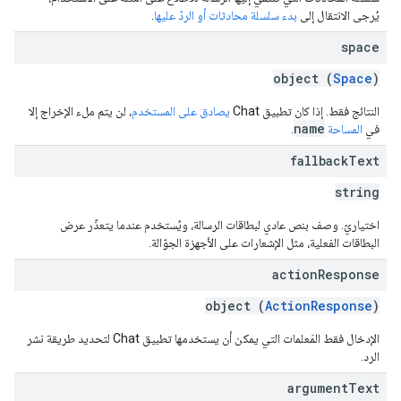
يُرجى الانتقال إلى
بدء سلسلة محادثات أو الردّ عليها
.
space
object (
Space
)
النتائج فقط. إذا كان تطبيق Chat
يصادق على المستخدم
، لن يتم ملء الإخراج إلا
name
في
المساحة
.
fallback
Text
string
اختياريّ. وصف بنص عادي لبطاقات الرسالة، ويُستخدم عندما يتعذّر عرض
البطاقات الفعلية، مثل الإشعارات على الأجهزة الجوّالة.
action
Response
object (
ActionResponse
)
الإدخال فقط المَعلمات التي يمكن أن يستخدمها تطبيق Chat لتحديد طريقة نشر
الرد.
argument
Text