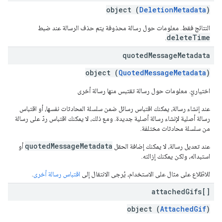
object (
DeletionMetadata
)
النتائج فقط. معلومات حول رسالة محذوفة يتم حذف الرسالة عند ضبط
deleteTime
.
quoted
Message
Metadata
object (
QuotedMessageMetadata
)
اختياريّ. معلومات حول رسالة تقتبس منها رسالة أخرى
عند إنشاء رسالة، يمكنك اقتباس رسائل ضمن سلسلة المحادثات نفسها، أو اقتباس
رسالة أصلية لإنشاء رسالة أصلية جديدة. ومع ذلك، لا يمكنك اقتباس ردّ على رسالة
من سلسلة محادثات مختلفة.
quotedMessageMetadata
عند تعديل رسالة، لا يمكنك إضافة الحقل
أو
استبداله، ولكن يمكنك إزالته.
للاطّلاع على مثال على الاستخدام، يُرجى الانتقال إلى
اقتباس رسالة أخرى
.
attached
Gifs[]
object (
AttachedGif
)