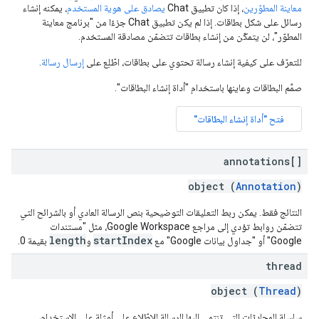
معاينة المطوّرين
، إذا كان تطبيق Chat
يصادق على هوية المستخدم
، يمكنه إنشاء
رسائل على شكل بطاقات. إذا لم يكن تطبيق Chat جزءًا من "برنامج معاينة
المطوّر"، لن يتمكّن من إنشاء بطاقات تتضمّن مصادقة المستخدم.
للتعرّف على كيفية إنشاء رسالة تحتوي على بطاقات، اطّلِع على
إرسال رسالة
.
صمِّم البطاقات وعاينها باستخدام "أداة إنشاء البطاقات".
فتح "أداة إنشاء البطاقات"
annotations[]
object (
Annotation
)
النتائج فقط. يمكن ربط التعليقات التوضيحية بنص الرسالة العادي أو بالشرائح التي
تتضمّن روابط تؤدي إلى مراجع Google Workspace، مثل "مستندات
length
startIndex
Google" أو "جداول بيانات Google" مع
و
بقيمة 0.
thread
object (
Thread
)
سلسلة المحادثات التي تنتمي إليها الرسالة للاطّلاع على أمثلة على الاستخدام،