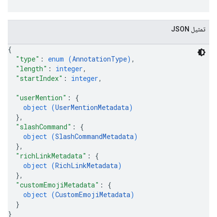
تمثيل JSON
{
"type"
: 
enum (
AnnotationType
)
,
"length"
: 
integer
,
"startIndex"
: 
integer
,
"userMention"
: 
{
object (
UserMentionMetadata
)
}
,
"slashCommand"
: 
{
object (
SlashCommandMetadata
)
}
,
"richLinkMetadata"
: 
{
object (
RichLinkMetadata
)
}
,
"customEmojiMetadata"
: 
{
object (
CustomEmojiMetadata
)
}
}