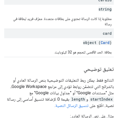
string
مطلوبة إذا كانت الرسالة تحتوي على بطاقات متعددة. معرّف فريد لبطاقة في
رسالة
card
object (
Card
)
بطاقة. الحد الأقصى للحجم هو 32 كيلوبايت.
تعليق توضيحي
النتائج فقط. يمكن ربط التعليقات التوضيحية بنص الرسالة العادي أو
بالشرائح التي تتضمّن روابط تؤدي إلى مراجع Google Workspace،
مثل "مستندات Google" أو "جداول بيانات Google" مع
startIndex
و
length
بقيمة 0. لإضافة تنسيق أساسي إلى رسالة
نصية، اطّلِع على
تنسيق الرسائل النصية
.
مثال على نص الرسالة العادي: