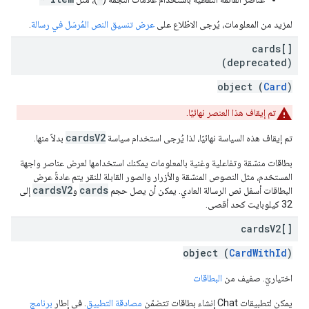
لمزيد من المعلومات، يُرجى الاطّلاع على
عرض تنسيق النص المُرسَل في رسالة
.
cards[]
(deprecated)
object (
Card
)
تم إيقاف هذا العنصر نهائيًا.
cardsV2
تم إيقاف هذه السياسة نهائيًا، لذا يُرجى استخدام سياسة
بدلاً منها.
بطاقات منسّقة وتفاعلية وغنية بالمعلومات يمكنك استخدامها لعرض عناصر واجهة
المستخدم، مثل النصوص المنسّقة والأزرار والصور القابلة للنقر يتم عادةً عرض
cardsV2
cards
البطاقات أسفل نص الرسالة العادي. يمكن أن يصل حجم
و
إلى
32 كيلوبايت كحد أقصى.
cards
V2[]
object (
CardWithId
)
اختياريّ. صفيف من
البطاقات
يمكن لتطبيقات Chat إنشاء بطاقات تتضمّن
مصادقة التطبيق
. في إطار
برنامج