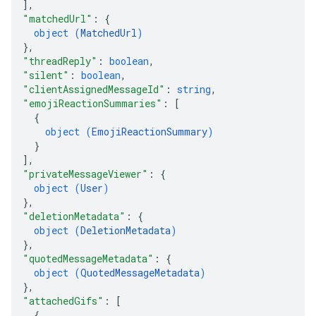
]
,
"matchedUrl"
: 
{
object (
MatchedUrl
)
}
,
"threadReply"
: 
boolean
,
"silent"
: 
boolean
,
"clientAssignedMessageId"
: 
string
,
"emojiReactionSummaries"
: 
[
{
object (
EmojiReactionSummary
)
}
]
,
"privateMessageViewer"
: 
{
object (
User
)
}
,
"deletionMetadata"
: 
{
object (
DeletionMetadata
)
}
,
"quotedMessageMetadata"
: 
{
object (
QuotedMessageMetadata
)
}
,
"attachedGifs"
: 
[
{