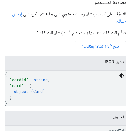
مصادقة المستخدم.
للتعرّف على كيفية إنشاء رسالة تحتوي على بطاقات، اطّلِع على
إرسال
رسالة
.
صمِّم البطاقات وعاينها باستخدام "أداة إنشاء البطاقات".
فتح "أداة إنشاء البطاقات"
تمثيل JSON
{
"cardId"
: 
string
,
"card"
: 
{
object (
Card
)
}
}
الحقول
card
Id