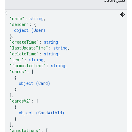
تمثيل JSON
{
"name"
: 
string
,
"sender"
: 
{
object (
User
)
}
,
"createTime"
: 
string
,
"lastUpdateTime"
: 
string
,
"deleteTime"
: 
string
,
"text"
: 
string
,
"formattedText"
: 
string
,
"cards"
: 
[
{
object (
Card
)
}
]
,
"cardsV2"
: 
[
{
object (
CardWithId
)
}
]
,
"annotations"
: 
[