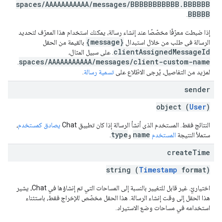
spaces/AAAAAAAAAAA/messages/BBBBBBBBBBB.BBBBBB
BBBBB
.
إذا ضبطت معرّفًا مخصّصًا عند إنشاء رسالة، يمكنك استخدام هذا المعرّف لتحديد
{message}
الرسالة في طلب من خلال استبدال
بالقيمة من الحقل
clientAssignedMessageId
. على سبيل المثال،
spaces/AAAAAAAAAAA/messages/client-custom-name
.
لمزيد من التفاصيل، يُرجى الاطّلاع على
تسمية رسالة
.
sender
object (
User
)
النتائج فقط. المستخدم الذي أنشأ الرسالة إذا كان تطبيق Chat
يصادق كمستخدم
،
type
name
ستملأ النتيجة
المستخدم
و
.
create
Time
string (
Timestamp
format)
اختياريّ. غير قابل للتغيير بالنسبة إلى المساحات التي تم إنشاؤها في Chat، يشير
هذا الحقل إلى وقت إنشاء الرسالة. هذا الحقل مخصّص للإخراج فقط، باستثناء
استخدامه في مساحات وضع الاستيراد.