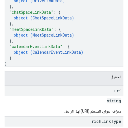
object (
DriveLinkData
)
}
,
"chatSpaceLinkData"
: 
{
object (
ChatSpaceLinkData
)
}
,
"meetSpaceLinkData"
: 
{
object (
MeetSpaceLinkData
)
}
,
"calendarEventLinkData"
: 
{
object (
CalendarEventLinkData
)
}
}
الحقول
uri
string
معرّف الموارد المنتظم (URI) لهذا الرابط.
rich
Link
Type