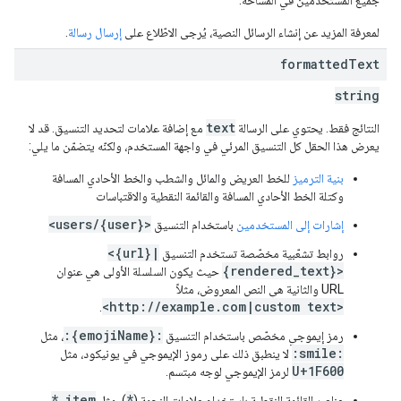
جميع المستخدمين في المساحة.
لمعرفة المزيد عن إنشاء الرسائل النصية، يُرجى الاطّلاع على
إرسال رسالة
.
formatted
Text
string
text
النتائج فقط. يحتوي على الرسالة
مع إضافة علامات لتحديد التنسيق. قد لا
يعرض هذا الحقل كل التنسيق المرئي في واجهة المستخدم، ولكنّه يتضمّن ما يلي:
بنية الترميز
للخط العريض والمائل والشطب والخط الأحادي المسافة
وكتلة الخط الأحادي المسافة والقائمة النقطية والاقتباسات
<users/{user}>
إشارات إلى المستخدمين
باستخدام التنسيق
<{url}|
روابط تشعّبية مخصّصة تستخدم التنسيق
{rendered_text}>
حيث يكون السلسلة الأولى هي عنوان
URL والثانية هي النص المعروض، مثلاً
<http://example.com|custom text>
.
:{emojiName}:
رمز إيموجي مخصّص باستخدام التنسيق
، مثل
:smile:
لا ينطبق ذلك على رموز الإيموجي في يونيكود، مثل
U+1F600
لرمز الإيموجي لوجه مبتسم.
* item
*
عناصر القائمة النقطية باستخدام علامات النجمة (
)، مثل