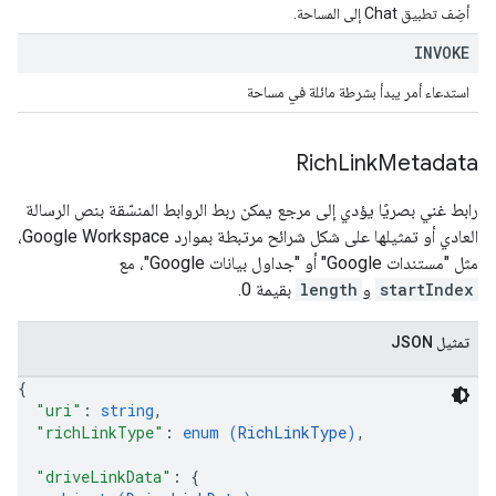
أضِف تطبيق Chat إلى المساحة.
INVOKE
استدعاء أمر يبدأ بشرطة مائلة في مساحة
Rich
Link
Metadata
رابط غني بصريًا يؤدي إلى مرجع يمكن ربط الروابط المنسّقة بنص الرسالة
العادي أو تمثيلها على شكل شرائح مرتبطة بموارد Google Workspace،
مثل "مستندات Google" أو "جداول بيانات Google"، مع
startIndex
و
length
بقيمة 0.
تمثيل JSON
{
"uri"
: 
string
,
"richLinkType"
: 
enum (
RichLinkType
)
,
"driveLinkData"
: 
{