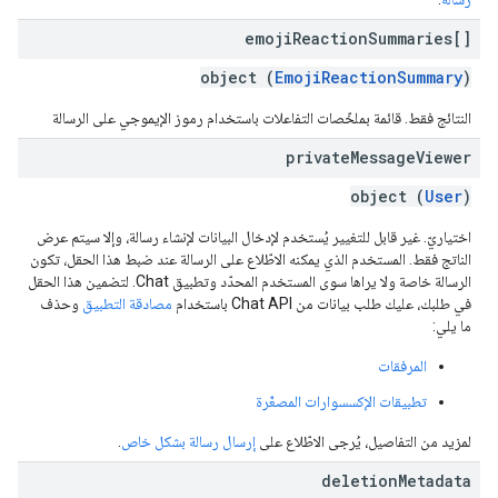
emoji
Reaction
Summaries[]
object (
EmojiReactionSummary
)
النتائج فقط. قائمة بملخّصات التفاعلات باستخدام رموز الإيموجي على الرسالة
private
Message
Viewer
object (
User
)
اختياريّ. غير قابل للتغيير يُستخدم لإدخال البيانات لإنشاء رسالة، وإلا سيتم عرض
الناتج فقط. المستخدم الذي يمكنه الاطّلاع على الرسالة عند ضبط هذا الحقل، تكون
الرسالة خاصة ولا يراها سوى المستخدم المحدّد وتطبيق Chat. لتضمين هذا الحقل
في طلبك، عليك طلب بيانات من Chat API باستخدام
مصادقة التطبيق
وحذف
ما يلي:
المرفقات
تطبيقات الإكسسوارات المصغّرة
لمزيد من التفاصيل، يُرجى الاطّلاع على
إرسال رسالة بشكل خاص
.
deletion
Metadata