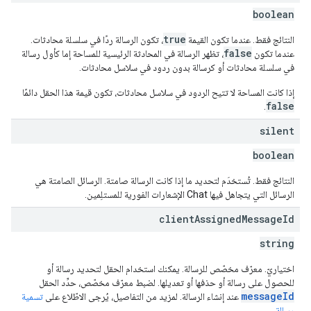
boolean
true
النتائج فقط. عندما تكون القيمة
، تكون الرسالة ردًا في سلسلة محادثات.
false
عندما تكون
، تظهر الرسالة في المحادثة الرئيسية للمساحة إما كأول رسالة
في سلسلة محادثات أو كرسالة بدون ردود في سلاسل محادثات.
إذا كانت المساحة لا تتيح الردود في سلاسل محادثات، تكون قيمة هذا الحقل دائمًا
false
.
silent
boolean
النتائج فقط. تُستخدَم لتحديد ما إذا كانت الرسالة صامتة. الرسائل الصامتة هي
الرسائل التي يتجاهل فيها Chat الإشعارات الفورية للمستلِمين.
client
Assigned
Message
Id
string
اختياريّ. معرّف مخصّص للرسالة. يمكنك استخدام الحقل لتحديد رسالة أو
للحصول على رسالة أو حذفها أو تعديلها. لضبط معرّف مخصّص، حدِّد الحقل
messageId
عند إنشاء الرسالة. لمزيد من التفاصيل، يُرجى الاطّلاع على
تسمية
رسالة
.