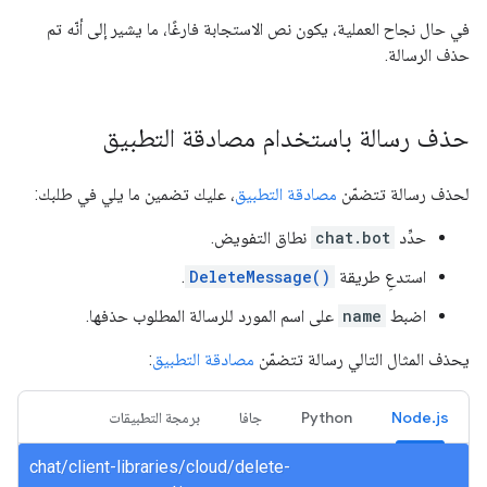
في حال نجاح العملية، يكون نص الاستجابة فارغًا، ما يشير إلى أنّه تم
حذف الرسالة.
حذف رسالة باستخدام مصادقة التطبيق
لحذف رسالة تتضمّن
مصادقة التطبيق
، عليك تضمين ما يلي في طلبك:
حدِّد
chat.bot
نطاق التفويض.
استدعِ طريقة
DeleteMessage()
.
اضبط
name
على اسم المورد للرسالة المطلوب حذفها.
يحذف المثال التالي رسالة تتضمّن
مصادقة التطبيق
:
Node.js
Python
جافا
برمجة التطبيقات
chat/client-libraries/cloud/delete-