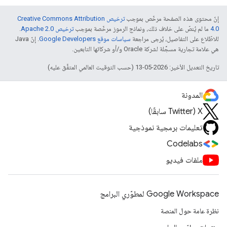
إنّ محتوى هذه الصفحة مرخّص بموجب
ترخيص Creative Commons Attribution
4.0‏
ما لم يُنصّ على خلاف ذلك، ونماذج الرموز مرخّصة بموجب
ترخيص Apache 2.0‏
.
للاطّلاع على التفاصيل، يُرجى مراجعة
سياسات موقع Google Developers‏
. إنّ Java
هي علامة تجارية مسجَّلة لشركة Oracle و/أو شركائها التابعين.
تاريخ التعديل الأخير: 2026-05-13 (حسب التوقيت العالمي المتفَّق عليه)
المدونة
‫X ‏(Twitter سابقًا)
تعليمات برمجية نموذجية
Codelabs
ملفات فيديو
Google Workspace لمطوّري البرامج
نظرة عامة حول المنصة