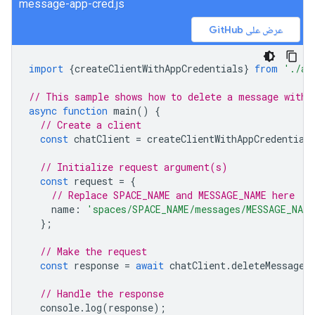
message-app-cred.js
عرض على GitHub
import
{
createClientWithAppCredentials
}
from
'./au
// This sample shows how to delete a message with 
async
function
main
()
{
// Create a client
const
chatClient
=
createClientWithAppCredential
// Initialize request argument(s)
const
request
=
{
// Replace SPACE_NAME and MESSAGE_NAME here
name
:
'spaces/SPACE_NAME/messages/MESSAGE_NAME
};
// Make the request
const
response
=
await
chatClient
.
deleteMessage
(
// Handle the response
console
.
log
(
response
);