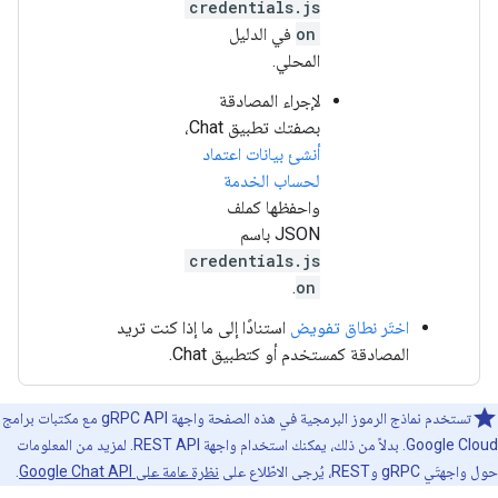
credentials.js
on
في الدليل
المحلي.
لإجراء المصادقة
بصفتك تطبيق Chat،
أنشئ بيانات اعتماد
لحساب الخدمة
واحفظها كملف
JSON باسم
credentials.js
.
on
اختَر نطاق تفويض
استنادًا إلى ما إذا كنت تريد
المصادقة كمستخدم أو كتطبيق Chat.
تستخدم نماذج الرموز البرمجية في هذه الصفحة واجهة gRPC API مع مكتبات برامج
Google Cloud. بدلاً من ذلك، يمكنك استخدام واجهة REST API. لمزيد من المعلومات
حول واجهتَي gRPC وREST، يُرجى الاطّلاع على
نظرة عامة على Google Chat API
.