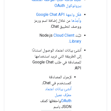
ببروتوكول OAuth
فعِّل واجهة Google Chat API
وأعِدّها
من خلال إضافة اسم ورمز
ووصف لتطبيق Chat.
ثبِّت Node.js
Cloud Client
.
Library
أنشئ بيانات اعتماد الوصول استنادًا
إلى الطريقة التي تريد استخدامها
للمصادقة في طلب Google Chat
API:
لإجراء المصادقة
كمستخدم في Chat،
أنشئ بيانات اعتماد
معرّف عميل
OAuth
واحفظها كملف
JSON باسم