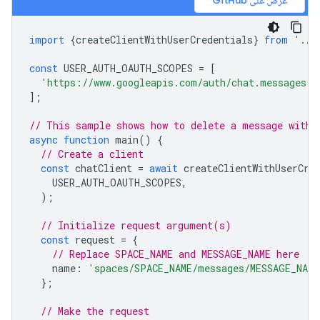
عرض على GitHub
import
{
createClientWithUserCredentials
}
from
'./a
const
USER_AUTH_OAUTH_SCOPES
=
[
'https://www.googleapis.com/auth/chat.messages'
,
];
// This sample shows how to delete a message with 
async
function
main
()
{
// Create a client
const
chatClient
=
await
createClientWithUserCre
USER_AUTH_OAUTH_SCOPES
,
);
// Initialize request argument(s)
const
request
=
{
// Replace SPACE_NAME and MESSAGE_NAME here
name
:
'spaces/SPACE_NAME/messages/MESSAGE_NAME
};
// Make the request