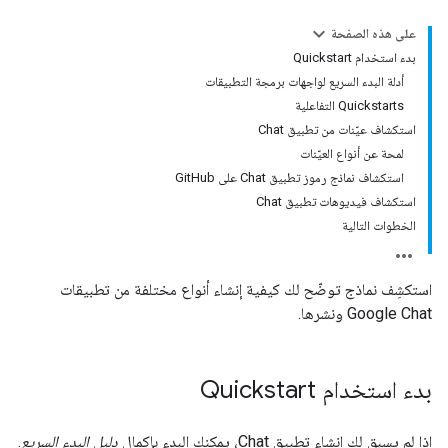
على هذه الصفحة
بدء استخدام Quickstart
أدلة البدء السريع لواجهات برمجة التطبيقات
Quickstarts التفاعلية
استكشاف عيّنات من تطبيق Chat
لمحة عن أنواع العيّنات
استكشاف نماذج رموز تطبيق Chat على GitHub
استكشاف فيديوهات تطبيق Chat
الخطوات التالية
استكشِف نماذج توضّح لك كيفية إنشاء أنواع مختلفة من تطبيقات
Google Chat ونشرها.
بدء استخدام Quickstart
إذا لم يسبق لك إنشاء تطبيق Chat، يمكنك البدء بإكمال
دليل البدء السريع
.