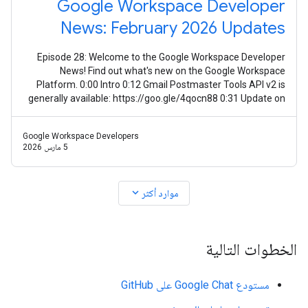
Google Workspace Developer
News: February 2026 Updates
Episode 28: Welcome to the Google Workspace Developer
News! Find out what's new on the Google Workspace
Platform. 0:00 Intro 0:12 Gmail Postmaster Tools API v2 is
generally available: https://goo.gle/4qocn88 0:31 Update on
guidance for using Meet
Google Workspace Developers
5 مارس 2026
expand_more
موارد أكثر
الخطوات التالية
مستودع Google Chat على GitHub