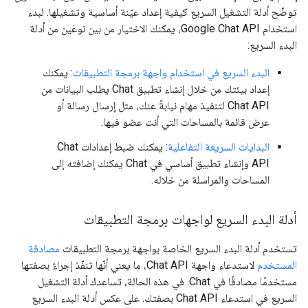
توضّح أدلة التشغيل السريع كيفية إعداد عيّنة أساسية وتشغيلها. لبدء
استخدام Google Chat API، يمكنك الاختيار من بين نوعَين من أدلة
البدء السريع:
البدء السريع في استخدام واجهة برمجة التطبيقات
: يمكنك
إعداد بيئتك من خلال إنشاء تطبيق Chat يطلب البيانات من
Chat API لتنفيذ مهام نيابةً عنك، مثل إرسال رسالة أو
عرض قائمة بالمساحات التي أنت عضو فيها.
البدايات السريعة التفاعلية
: يمكنك ضبط إعدادات Chat
API وإنشاء تطبيق أساسي في Chat يمكنك إضافته إلى
المساحات والمراسلة من خلاله.
أدلة البدء السريع لواجهات برمجة التطبيقات
تستخدم أدلة البدء السريع الخاصة بواجهة برمجة التطبيقات
مصادقة
المستخدم
لاستدعاء واجهة Chat API، ما يعني أنّها تنفّذ إجراءً بصفتها
مستخدمًا مصادقًا في Chat. في هذه الحالة، تساعدك أدلة التشغيل
السريع في استدعاء Chat API بصفتك. على عكس أدلة البدء السريع