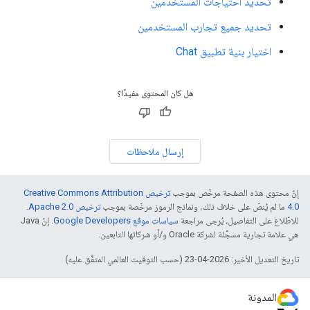
تحديد احتياجات المستخدمين
تحديد جميع تجارب المستخدمين
اختيار بنية تطبيق Chat
هل كان المحتوى مفيدًا؟
إرسال ملاحظات
إنّ محتوى هذه الصفحة مرخّص بموجب
ترخيص Creative Commons Attribution
4.0‏
ما لم يُنصّ على خلاف ذلك، ونماذج الرموز مرخّصة بموجب
ترخيص Apache 2.0‏
.
للاطّلاع على التفاصيل، يُرجى مراجعة
سياسات موقع Google Developers‏
. إنّ Java
هي علامة تجارية مسجَّلة لشركة Oracle و/أو شركائها التابعين.
تاريخ التعديل الأخير: 2026-04-23 (حسب التوقيت العالمي المتفَّق عليه)
المدونة