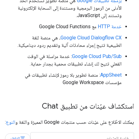
برمجة تطبيقات Google
هي منصة تطوير تستخدم الحد
الأدنى من الرموز البرمجية ومستندة إلى السحابة الإلكترونية
وتستند إلى JavaScript.
خدمة HTTP
مع Google Cloud Functions
Google Cloud Dialogflow CX
، هي منصة للغة
الطبيعية تتيح إجراء محادثات آلية وتقديم ردود ديناميكية.
‫Google Cloud Pub/Sub
: خدمة مراسلة في الوقت
الفعلي تتيح لك إنشاء تطبيقات محمية بجدار حماية.
AppSheet
: منصة تطوير بلا رموز لإنشاء تطبيقات في
مؤسسات Google Workspace
استكشاف عيّنات من تطبيق Chat
يمكنك الاطّلاع على عيّنات حسب منتجات Google المميزة واللغة و
النوع
:
filter_list
الفلاتر