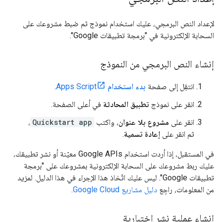
لإعداد النص البرمجي، عليك استخدام نموذج ثم ضبط مشروعك على
السحابة الإلكترونية في "برمجة تطبيقات Google".
إنشاء النص البرمجي من النموذج
انتقِل إلى صفحة
بدء استخدام
Apps Script
.
انقر على نموذج
تطبيق المحادثة
في أعلى الصفحة.
انقر على
مشروع بلا عنوان
، واكتب
Quickstart app
،
ثم انقر على
إعادة تسمية
.
في المستقبل، إذا أردت استخدام Google APIs معيّنة أو نشر تطبيقك،
عليك ربط مشروعك على السحابة الإلكترونية بمشروعك على "برمجة
تطبيقات Google". ليس عليك اتّخاذ هذا الإجراء في هذا الدليل. لمزيد
من المعلومات، راجِع
دليل مشاريع Google Cloud
.
إنشاء عملية نشر اختبارية