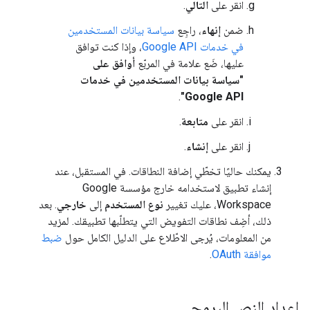
انقر على
التالي
.
ضمن
إنهاء
، راجِع
سياسة بيانات المستخدمين
في خدمات Google API
، وإذا كنت توافق
عليها، ضَع علامة في المربّع
أوافق على
"سياسة بيانات المستخدمين في خدمات
.
Google API"
انقر على
متابعة
.
انقر على
إنشاء
.
يمكنك حاليًا تخطّي إضافة النطاقات. في المستقبل، عند
إنشاء تطبيق لاستخدامه خارج مؤسسة Google
Workspace، عليك تغيير
نوع المستخدم
إلى
خارجي
. بعد
ذلك، أضِف نطاقات التفويض التي يتطلّبها تطبيقك. لمزيد
من المعلومات، يُرجى الاطّلاع على الدليل الكامل حول
ضبط
موافقة OAuth
.
إعداد النص البرمجي