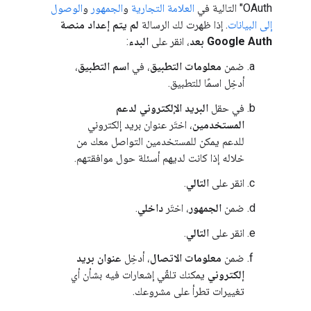
OAuth" التالية في
العلامة التجارية
و
الجمهور
و
الوصول
إلى البيانات
. إذا ظهرت لك الرسالة
لم يتم إعداد منصة
Google Auth بعد
، انقر على
البدء
:
ضمن
معلومات التطبيق
، في
اسم التطبيق
،
أدخِل اسمًا للتطبيق.
في حقل
البريد الإلكتروني لدعم
المستخدمين
، اختَر عنوان بريد إلكتروني
للدعم يمكن للمستخدمين التواصل معك من
خلاله إذا كانت لديهم أسئلة حول موافقتهم.
انقر على
التالي
.
ضمن
الجمهور
، اختَر
داخلي
.
انقر على
التالي
.
ضمن
معلومات الاتصال
، أدخِل
عنوان بريد
إلكتروني
يمكنك تلقّي إشعارات فيه بشأن أي
تغييرات تطرأ على مشروعك.