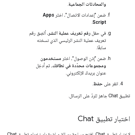
والمحادثات الجماعية
.
ضمن "إعدادات الاتصال"، اختَر
Apps
.
Script
في حقل
رقم تعريف عملية النشر
، ألصِق رقم
تعريف عملية النشر الرئيسي الذي نسخته
سابقًا.
ضمن "إذن الوصول"، اختَر
مستخدمون
ومجموعات محدّدة في نطاقك
، ثم أدخِل
عنوان بريدك الإلكتروني.
انقر على
حفظ
.
تطبيق Chat جاهز للردّ على الرسائل.
اختبار تطبيق Chat
لاختبار تطبيق Chat، افتح مساحة رسالة مباشرة باستخدام تطبيق Chat