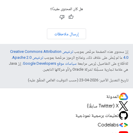
هل كان المحتوى مفيدًا؟
إرسال ملاحظات
إنّ محتوى هذه الصفحة مرخّص بموجب
ترخيص Creative Commons Attribution
4.0‏
ما لم يُنصّ على خلاف ذلك، ونماذج الرموز مرخّصة بموجب
ترخيص Apache 2.0‏
.
للاطّلاع على التفاصيل، يُرجى مراجعة
سياسات موقع Google Developers‏
. إنّ Java
هي علامة تجارية مسجَّلة لشركة Oracle و/أو شركائها التابعين.
تاريخ التعديل الأخير: 2026-04-23 (حسب التوقيت العالمي المتفَّق عليه)
المدونة
‫X ‏(Twitter سابقًا)
تعليمات برمجية نموذجية
Codelabs