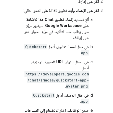
انقر على
إدارة
.
انقر على
الإعداد
وأعِدّ تطبيق Chat على النحو التالي:
ألغِ تحديد
إنشاء تطبيق Chat هذا كإضافة
على Google Workspace
. سيظهر مربّع
حوار يطلب منك التأكيد. في مربّع الحوار، انقر
على
إيقاف
.
في حقل
اسم التطبيق
، أدخِل
Quickstart
.
app
في الحقل
عنوان URL للصورة الرمزية
،
أدخِل
https://developers.google.com
/chat/images/quickstart-app-
.
avatar.png
في حقل
الوصف
، أدخِل
Quickstart
.
app
ضمن
الوظائف
، اختَر
الانضمام إلى المساحات