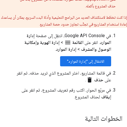
حذف المشروع بأكمله.
إذا كنت تخطّط لاستكشاف العديد من البرامج التعليمية وأدلة البدء السريع، يمكن أن يساعدك
إعادة استخدام المشاريع في تجنُّب تجاوز حدود حصة المشاريع.
في Google API Console، انتقِل إلى صفحة
إدارة
menu
الموارد
. انقر على
القائمة
>
إدارة الهوية وإمكانية
الوصول والمشرف
>
إدارة الموارد
.
الانتقال إلى "إدارة الموارد"
في قائمة المشاريع، اختَر المشروع الذي تريد حذفه، ثم انقر
delete
على
حذف
.
في مربّع الحوار، اكتب رقم تعريف المشروع، ثم انقر على
إيقاف
لحذف المشروع.
الخطوات التالية