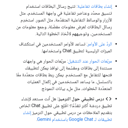
إنشاء بطاقات تفاعلية
: تتيح رسائل البطاقات استخدام
تنسيق محدّد وعناصر تفاعلية في واجهة المستخدم، مثل
الأزرار والوسائط التفاعلية المتقدّمة، مثل الصور. استخدِم
رسائل البطاقات لعرض معلومات مفصّلة، وجمع معلومات من
المستخدمين، وتوجيههم لاتّخاذ الخطوة التالية.
الردّ على الأوامر
: تساعد الأوامر المستخدمين في استكشاف
الميزات الرئيسية لتطبيق Chat واستخدامها.
مربّعات الحوار عند التشغيل
: مربّعات الحوار هي واجهات
مستندة إلى بطاقات ومقسّمة إلى نوافذ يمكن لتطبيقك
فتحها للتفاعل مع المستخدم. يمكن ربط بطاقات متعدّدة معًا
بالتسلسل، ما يساعد المستخدمين في إكمال العمليات
المتعدّدة الخطوات، مثل ملء بيانات النموذج.
code
درس تطبيقي حول الترميز:
هل أنت مستعد لإنشاء
تطبيق دردشة أكثر تقدّمًا؟ اطّلِع على تطبيق Chat الخاص
بتقديم الملاحظات من درس تطبيقي حول الترميز
إنشاء
تطبيقات لـ Google Chat باستخدام Gemini
.