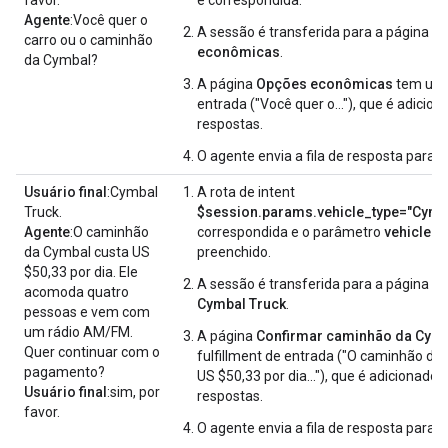
Agente
:Você quer o
A sessão é transferida para a página
O
carro ou o caminhão
econômicas
.
da Cymbal?
A página
Opções econômicas
tem um f
entrada ("Você quer o..."), que é adiciona
respostas.
O agente envia a fila de resposta para o 
Usuário final
:Cymbal
A rota de intent
Truck.
$session.params.vehicle_type="Cymb
Agente
:O caminhão
correspondida e o parâmetro
vehicle_
da Cymbal custa US
preenchido.
$50,33 por dia. Ele
A sessão é transferida para a página
Co
acomoda quatro
Cymbal Truck
.
pessoas e vem com
um rádio AM/FM.
A página
Confirmar caminhão da Cym
Quer continuar com o
fulfillment de entrada ("O caminhão da
pagamento?
US $50,33 por dia..."), que é adicionado à
Usuário final
:sim, por
respostas.
favor.
O agente envia a fila de resposta para o 