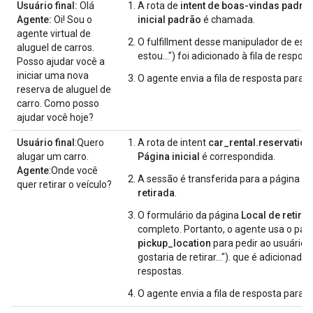
Usuário final:
Olá
A rota de
intent de boas-vindas padrã
Agente:
Oi! Sou o
inicial padrão
é chamada.
agente virtual de
O fulfillment desse manipulador de esta
aluguel de carros.
estou…") foi adicionado à fila de respost
Posso ajudar você a
iniciar uma nova
O agente envia a fila de resposta para o 
reserva de aluguel de
carro. Como posso
ajudar você hoje?
Usuário final
:Quero
A rota de intent
car_rental.reservatio
alugar um carro.
Página inicial
é correspondida.
Agente
:Onde você
A sessão é transferida para a página
Lo
quer retirar o veículo?
retirada
.
O formulário da página
Local de retira
completo. Portanto, o agente usa o pa
pickup_location
para pedir ao usuário 
gostaria de retirar..."). que é adicionado à
respostas.
O agente envia a fila de resposta para o 