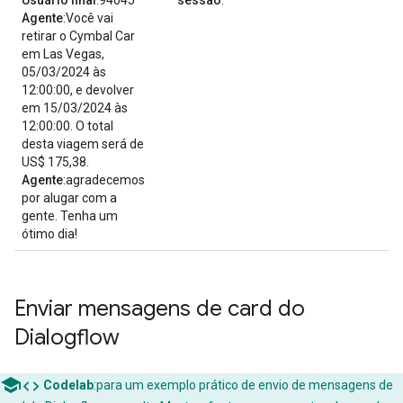
Agente
:Você vai
retirar o Cymbal Car
em Las Vegas,
05/03/2024 às
12:00:00, e devolver
em 15/03/2024 às
12:00:00. O total
desta viagem será de
US$ 175,38.
Agente
:agradecemos
por alugar com a
gente. Tenha um
ótimo dia!
Enviar mensagens de card do
Dialogflow
code
Codelab
:para um exemplo prático de envio de mensagens de