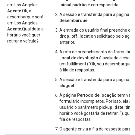
em Los Angeles.
inicial padrão
é correspondida.
Agente
:Ok, o
A sessão é transferida para a página
Lo
desembarque será
desembarque
.
em Los Angeles.
Agente
:Qual data e
A entrada do usuário final preenche o 
horário você quer
drop_off_location
solicitado pelo agen
retirar o veículo?
anterior.
A rota de preenchimento do formulário
Local de devolução
é avaliada e chama
um fulfillment ("Ok, seu desembarque...
à fila de respostas.
A sessão é transferida para a página
Du
aluguel
.
A página
Período de locação
tem valo
formulário incompletos. Por isso, ela sol
usuário o parâmetro
pickup_date_time
horário você gostaria de retirar..."). que
fila de respostas.
O agente envia a fila de resposta para o 