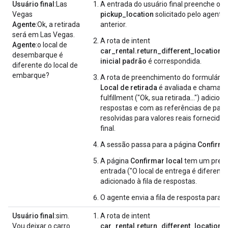
Usuário final
:Las
A entrada do usuário final preenche o 
Vegas
pickup_location
solicitado pelo agente 
Agente
:Ok, a retirada
anterior.
será em Las Vegas.
A rota de intent
Agente
:o local de
car_rental.return_different_location
n
desembarque é
inicial padrão
é correspondida.
diferente do local de
embarque?
A rota de preenchimento do formulário
Local de retirada
é avaliada e chamada
fulfillment ("Ok, sua retirada...") adiciona
respostas e com as referências de par
resolvidas para valores reais fornecidos
final.
A sessão passa para a página
Confirma
A página
Confirmar local
tem um pree
entrada ("O local de entrega é diferente..
adicionado à fila de respostas.
O agente envia a fila de resposta para o 
Usuário final
:sim.
A rota de intent
Vou deixar o carro
car_rental.return_different_location
n