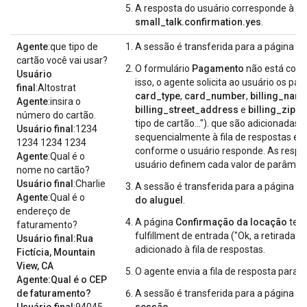
A resposta do usuário corresponde à ro
small_talk.confirmation.yes
.
Agente
:que tipo de
A sessão é transferida para a página
P
cartão você vai usar?
O formulário
Pagamento
não está comp
Usuário
isso, o agente solicita ao usuário os pa
final
:Altostrat
card_type
,
card_number
,
billing_nam
Agente
:insira o
billing_street_address
e
billing_zip_
número do cartão.
tipo de cartão..."). que são adicionadas
Usuário final
:1234
sequencialmente à fila de respostas e 
1234 1234 1234
conforme o usuário responde. As respo
Agente
:Qual é o
usuário definem cada valor de parâmetr
nome no cartão?
Usuário final
:Charlie
A sessão é transferida para a página
Co
Agente
:Qual é o
do aluguel
.
endereço de
A página
Confirmação da locação
tem
faturamento?
fulfillment de entrada ("Ok, a retirada ser
Usuário final:Rua
adicionado à fila de respostas.
Fictícia, Mountain
View, CA
O agente envia a fila de resposta para o 
Agente:Qual é o CEP
de faturamento?
A sessão é transferida para a página
En
Usuário final
:94045
sessão
.