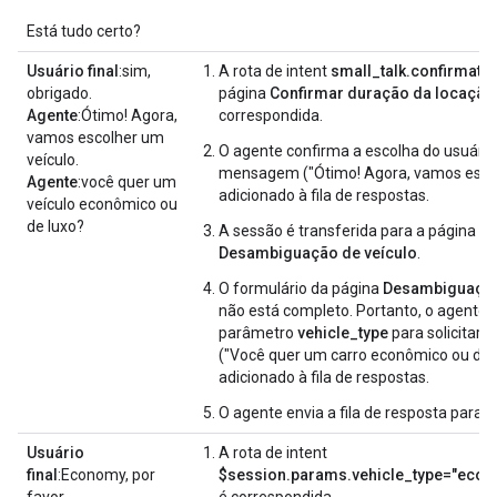
Está tudo certo?
Usuário final
:sim,
A rota de intent
small_talk.confirmatio
obrigado.
página
Confirmar duração da locação
Agente
:Ótimo! Agora,
correspondida.
vamos escolher um
O agente confirma a escolha do usuár
veículo.
mensagem ("Ótimo! Agora, vamos escolhe
Agente
:você quer um
adicionado à fila de respostas.
veículo econômico ou
de luxo?
A sessão é transferida para a página
Desambiguação de veículo
.
O formulário da página
Desambiguação
não está completo. Portanto, o agente 
parâmetro
vehicle_type
para solicitar a
("Você quer um carro econômico ou de lu
adicionado à fila de respostas.
O agente envia a fila de resposta para o 
Usuário
A rota de intent
final
:Economy, por
$session.params.vehicle_type="econ
favor.
é correspondida.