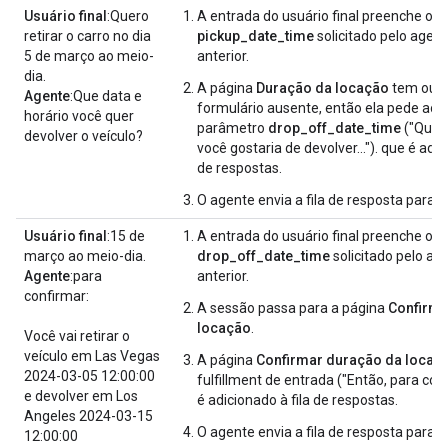
Usuário final
:Quero
A entrada do usuário final preenche o 
retirar o carro no dia
pickup_date_time
solicitado pelo agent
5 de março ao meio-
anterior.
dia.
A página
Duração da locação
tem outr
Agente
:Que data e
formulário ausente, então ela pede ao u
horário você quer
parâmetro
drop_off_date_time
("Qual 
devolver o veículo?
você gostaria de devolver..."). que é adic
de respostas.
O agente envia a fila de resposta para o 
Usuário final
:15 de
A entrada do usuário final preenche o 
março ao meio-dia.
drop_off_date_time
solicitado pelo ag
Agente
:para
anterior.
confirmar:
A sessão passa para a página
Confirma
locação
.
Você vai retirar o
veículo em Las Vegas
A página
Confirmar duração da locaç
2024-03-05 12:00:00
fulfillment de entrada ("Então, para confi
e devolver em Los
é adicionado à fila de respostas.
Angeles 2024-03-15
O agente envia a fila de resposta para o 
12:00:00