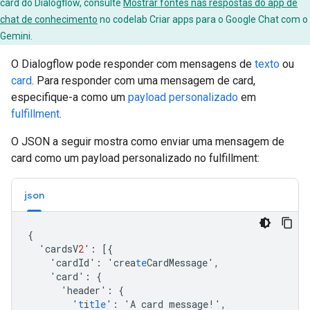
card do Dialogflow, consulte
Mostrar fontes nas respostas do app de
chat de conhecimento
no codelab Criar apps para o Google Chat com o
Gemini.
O Dialogflow pode responder com mensagens de
texto
ou
card
. Para responder com uma mensagem de card,
especifique-a como um
payload personalizado
em
fulfillment
.
O JSON a seguir mostra como enviar uma mensagem de
card como um payload personalizado no fulfillment:
json
{
'cardsV
2
'
:
[{
'cardId'
:
'crea
te
CardMessage'
,
'card'
:
{
'header'
:
{
'
t
i
tle
'
:
'A
card
message!'
,