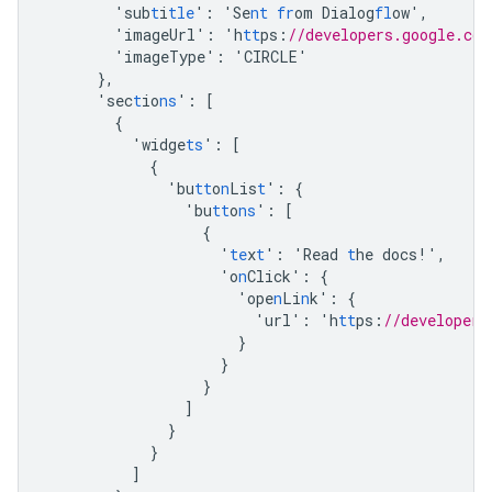
'sub
t
i
tle
'
:
'Se
nt
fr
om
Dialog
fl
ow'
,
'imageUrl'
:
'h
tt
ps
:
//developers.google.com
'imageType'
:
'CIRCLE'
},
'sec
t
io
ns
'
:
[
{
'widge
ts
'
:
[
{
'bu
tt
o
n
Lis
t
'
:
{
'bu
tt
o
ns
'
:
[
{
'
te
x
t
'
:
'Read
t
he
docs!'
,
'o
n
Click'
:
{
'ope
n
Li
n
k'
:
{
'url'
:
'h
tt
ps
:
//developers
}
}
}
]
}
}
]