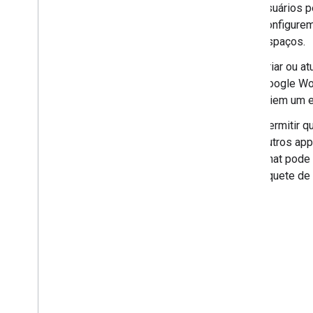
usuários p
Criar um app de chat usando
configurem
eventos de interação
espaços.
Receber e responder a interações
do usuário
Criar ou a
Responder a comandos
Google Wor
Criar caixas de diálogo interativas
criem um 
Visualizar links
Criar uma página inicial para seu
Permitir q
app do Chat
outros app
Coletar e processar
Chat pode 
informações de usuários
tíquete de
Conectar-se a ferramentas e
sistemas externos
Trabalhar com eventos do Google Chat
Identificar e especificar usuários do
Google Chat
Gerenciar o status de disponibilidade
dos usuários
Criar mensagens de erro acionáveis
Veja exemplos e tutoriais de apps do
Chat