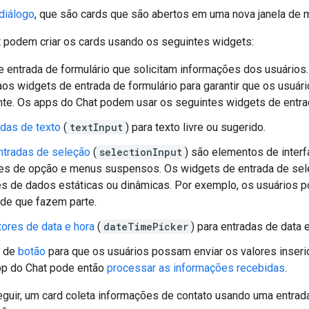
diálogo
, que são cards que são abertos em uma nova janela de m
 podem criar os cards usando os seguintes widgets:
 entrada de formulário que solicitam informações dos usuários
os widgets de entrada de formulário para garantir que os usuár
te. Os apps do Chat podem usar os seguintes widgets de entrad
adas de texto
(
textInput
) para texto livre ou sugerido.
ntradas de seleção
(
selectionInput
) são elementos de inter
es de opção e menus suspensos. Os widgets de entrada de se
es de dados estáticas ou dinâmicas. Por exemplo, os usuários 
 de que fazem parte.
tores de data e hora
(
dateTimePicker
) para entradas de data e
t de
botão
para que os usuários possam enviar os valores inseri
pp do Chat pode então
processar as informações recebidas
.
guir, um card coleta informações de contato usando uma entrada