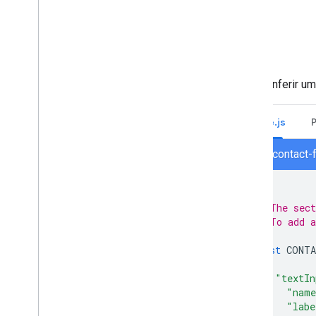
Para conferir um
Node.js
node/contact-
/**
 * The sect
 * To add a
 */
const
CONTA
{
"textIn
"nam
"labe