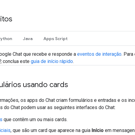
itos
Python
Java
Apps Script
oogle Chat que recebe e responde a
eventos de interação
. Para
, conclua este
guia de início rápido
.
ulários usando cards
ormações, os apps do Chat criam formulários e entradas e os in
ps do Chat podem usar as seguintes interfaces do Chat:
s
que contêm um ou mais cards.
iciais
, que são um card que aparece na guia
Início
em mensagens 