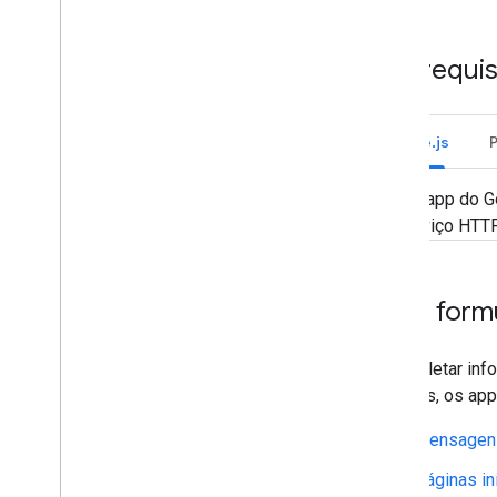
Implantar
,
testar e resolver
problemas
Pré-requis
Criar e gerenciar implantações
Testar recursos interativos
Erros de registro
Node.js
Resolver problemas
Um app do G
Converter um app interativo do Chat
serviço HTTP
em um complemento do Google
Workspace
Criar form
Publicar no Google Workspace
Marketplace
Publicar apps de chat no Google
Workspace Marketplace
Para coletar inf
Processar e revisar os requisitos
usuários, os ap
para apps públicos do Chat
Manter apps do Chat publicados
Mensagen
Desativar ou excluir um app
Páginas in