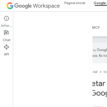
Página inicial
Google 
Workspace
Google Chat
Informações
Visão geral
Guias
Referência
Servidor MCP
Chat
API
preferência. As t
Começar
Visão geral do desenvolvimento com o
Google Chat
Página inicial
G
Desenvolver no Google Workspace
Coletar
Guias de início rápido
Autenticar e autorizar
do Goog
Chamar a API Chat
Plano