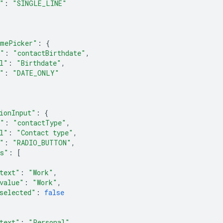
"
:
"SINGLE_LINE"
imePicker"
:
{
e"
:
"contactBirthdate"
,
l"
:
"Birthdate"
,
"
:
"DATE_ONLY"
ionInput"
:
{
e"
:
"contactType"
,
l"
:
"Contact type"
,
"
:
"RADIO_BUTTON"
,
ms"
:
[
text"
:
"Work"
,
value"
:
"Work"
,
selected"
:
false
text"
:
"Personal"
,