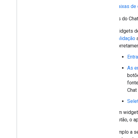
Gerenciar o Chat como
Caixas de 
administrador do Google
Workspace
Os apps do Chat
Visão geral
Pesquisar e gerenciar espaços na sua
Widgets de
organização
validação
a
Tornar um espaço detectável para
corretamen
usuários específicos
Migrar sua organização para o Chat
Entr
As e
botõ
font
Chat
Sele
Um widge
botão, o a
No exemplo a se