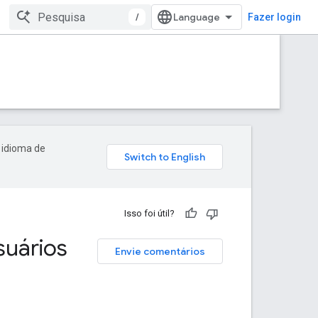
/
Fazer login
 idioma de
Isso foi útil?
suários
Envie comentários