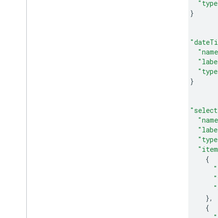
"type
}
},
{
"dateT
"nam
"labe
"type
}
},
{
"select
"nam
"labe
"type
"ite
{
"
"
"
},
{
"