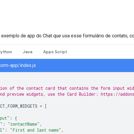
 exemplo de app do Chat que usa esse formulário de contato, co
Python
Java
Apps Script
form-app/index.js
ion of the contact card that contains the form input wi
nd preview widgets, use the Card Builder: https://addon
CT_FORM_WIDGETS
=
[
put"
:
{
e"
:
"contactName"
,
l"
:
"First and last name"
,