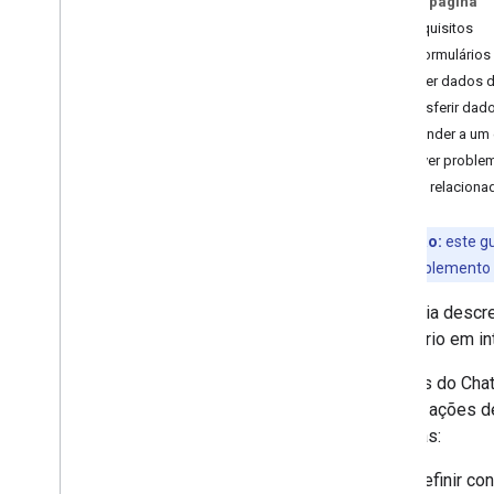
Nesta página
Identificar as necessidades dos
Pré-requisitos
usuários
Criar formulário
Definir todas as jornadas do usuário
Receber dados de
Escolher uma arquitetura de app do
Transferir dad
Chat
Responder a um e
Projetar interações do usuário
Resolver proble
Temas relaciona
Build
Enviar e gerenciar mensagens
Trabalhar com espaços
Observação:
este gu
Organizar espaços em seções
como um complemento do
Gerenciar participantes nos espaços
Este guia descr
Reações a mensagens
formulário em i
Trabalhar com emojis personalizados
Fazer upload e download de anexos
Os apps do Chat
Interagir com os usuários
realizar ações d
Visão geral
maneiras:
Criar um app do Chat interativo
como um complemento do
Definir co
Google Workspace