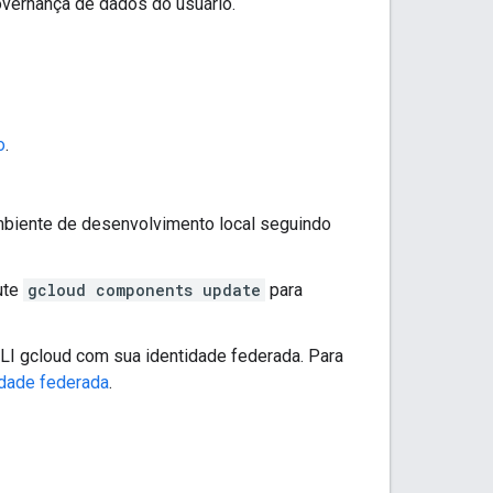
vernança de dados do usuário.
o
.
mbiente de desenvolvimento local seguindo
cute
gcloud components update
para
CLI gcloud com sua identidade federada. Para
idade federada
.