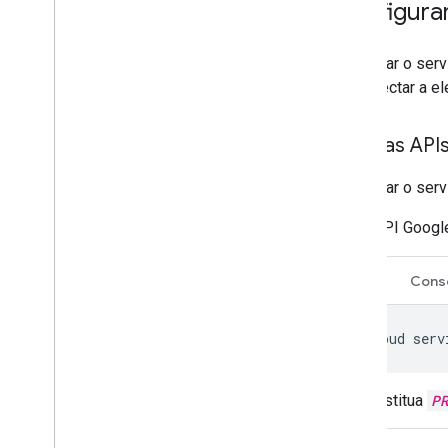
Configura
Para usar o ser
se conectar a el
Ative as API
Para usar o ser
API Googl
CLI
Cons
gcloud
serv
Substitua
P