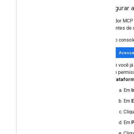
Configurar 
O servidor MCP d
OAuth antes de c
No consol
Acessa
Se você já
de permis
Plataform
Em
I
Em
E
Cliq
Em
P
Cliq