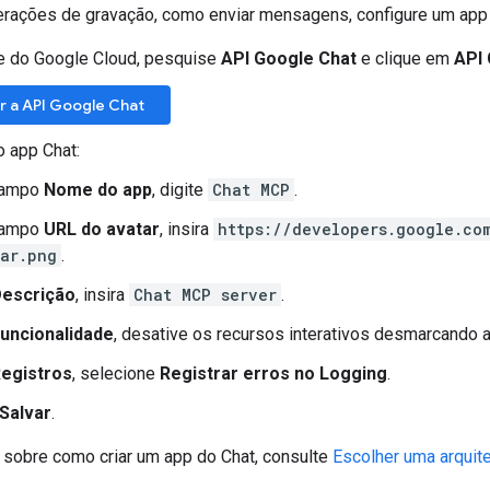
perações de gravação, como enviar mensagens, configure um app 
e do Google Cloud, pesquise
API Google Chat
e clique em
API
r a API Google Chat
o app Chat:
campo
Nome do app
, digite
Chat MCP
.
campo
URL do avatar
, insira
https://developers.google.co
ar.png
.
escrição
, insira
Chat MCP server
.
uncionalidade
, desative os recursos interativos desmarcando
egistros
, selecione
Registrar erros no Logging
.
Salvar
.
 sobre como criar um app do Chat, consulte
Escolher uma arquit