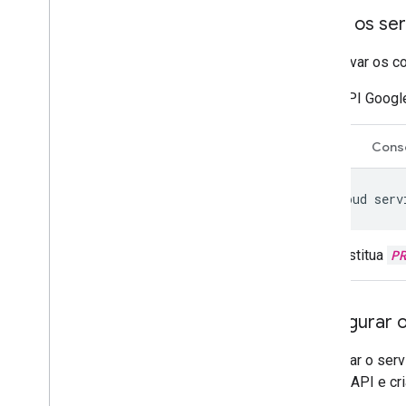
Ativar os s
Para ativar os 
API Googl
CLI
Cons
gcloud
serv
Substitua
P
Configurar 
Para usar o ser
ativar a API e c