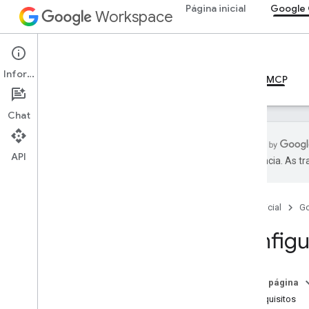
Página inicial
Google 
Workspace
Google Chat
Informações
Visão geral
Guias
Referência
Servidor MCP
Chat
API
preferência. As t
Guias
Configurar o servidor MCP do
Chat
Página inicial
G
Configu
Referência
Referência do MCP
Nesta página
Visão geral
Pré-requisitos
Ferramentas