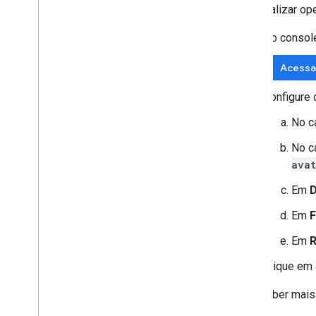
Para realizar o
No consol
Acessa
Configure 
No 
No 
avat
Em
D
Em
F
Em
R
Clique em
Para saber mais