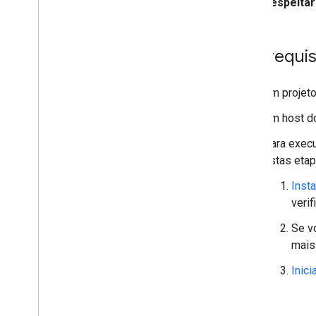
Respeitar
Pré-requis
Um projeto
Um host d
Para execu
estas etap
Inst
verif
Se v
mais
Inici