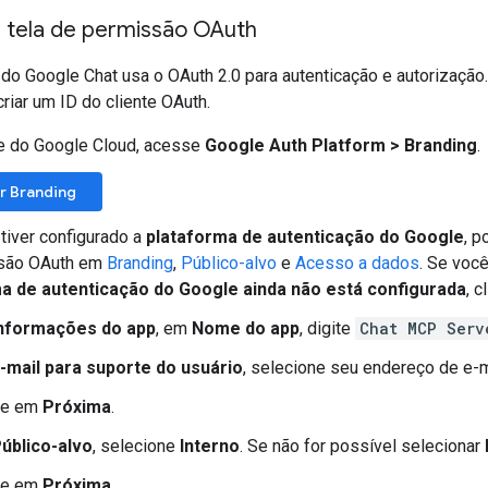
a tela de permissão OAuth
o Google Chat usa o OAuth 2.0 para autenticação e autorização.
riar um ID do cliente OAuth.
e do Google Cloud, acesse
Google Auth Platform
>
Branding
.
r Branding
 tiver configurado a
plataforma de autenticação do Google
, p
são OAuth em
Branding
,
Público-alvo
e
Acesso a dados
. Se voc
a de autenticação do Google ainda não está configurada
, 
nformações do app
, em
Nome do app
, digite
Chat MCP Serv
-mail para suporte do usuário
, selecione seu endereço de e-
ue em
Próxima
.
úblico-alvo
, selecione
Interno
. Se não for possível selecionar
ue em
Próxima
.