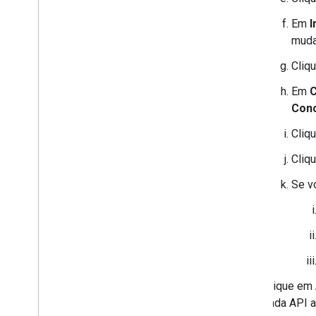
Em
I
muda
Cliq
Em
C
Conc
Cliq
Cliq
Se v
Clique em
cada API a