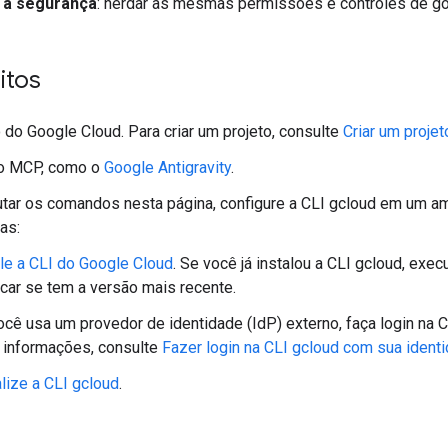
 a segurança
: herdar as mesmas permissões e controles de go
itos
 do Google Cloud. Para criar um projeto, consulte
Criar um projet
o MCP, como o
Google Antigravity
.
tar os comandos nesta página, configure a CLI gcloud em um a
as:
ale a CLI do Google Cloud
. Se você já instalou a CLI gcloud, exe
icar se tem a versão mais recente.
ocê usa um provedor de identidade (IdP) externo, faça login na 
 informações, consulte
Fazer login na CLI gcloud com sua ident
alize a CLI gcloud
.