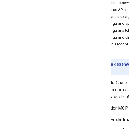
Configurar o ser
Ative as APIs
Ativar os serv
Configurar o a
Configurar a t
Configurar o c
Testar o servido
Prévia para desenv
recursos.
O Google Chat o
interajam com s
aplicativos de I
O servidor MCP 
Ler dado