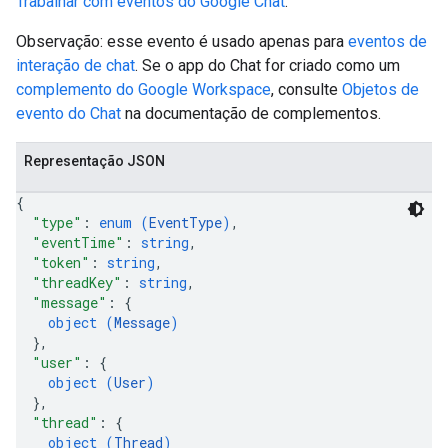
Trabalhar com eventos do Google Chat
.
Observação: esse evento é usado apenas para
eventos de
interação de chat
. Se o app do Chat for criado como um
complemento do Google Workspace
, consulte
Objetos de
evento do Chat
na documentação de complementos.
Representação JSON
{
"type"
: 
enum (
EventType
)
,
"eventTime"
: 
string
,
"token"
: 
string
,
"threadKey"
: 
string
,
"message"
: 
{
object (
Message
)
}
,
"user"
: 
{
object (
User
)
}
,
"thread"
: 
{
object (
Thread
)