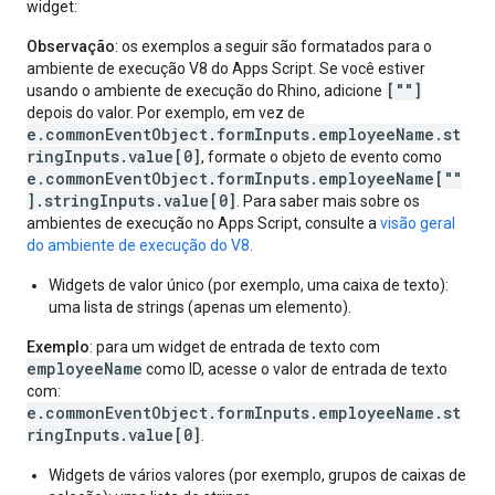
widget:
Observação
: os exemplos a seguir são formatados para o
ambiente de execução V8 do Apps Script. Se você estiver
[""]
usando o ambiente de execução do Rhino, adicione
depois do valor. Por exemplo, em vez de
e.commonEventObject.formInputs.employeeName.st
ringInputs.value[0]
, formate o objeto de evento como
e.commonEventObject.formInputs.employeeName[""
].stringInputs.value[0]
. Para saber mais sobre os
ambientes de execução no Apps Script, consulte a
visão geral
do ambiente de execução do V8
.
Widgets de valor único (por exemplo, uma caixa de texto):
uma lista de strings (apenas um elemento).
Exemplo
: para um widget de entrada de texto com
employeeName
como ID, acesse o valor de entrada de texto
com:
e.commonEventObject.formInputs.employeeName.st
ringInputs.value[0]
.
Widgets de vários valores (por exemplo, grupos de caixas de