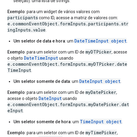
seleção): uma lista de strings.
Exemplo
: para um widget de vários valores com
participants
como ID, acesse a matriz de valores com:
e.commonEventObject.formInputs.participants.str
ingInputs.value
.
DateTimeInput object
Um seletor de data e hora
: um
.
myDTPicker
Exemplo
: para um seletor com um ID de
, acesse
DateTimeInput
o objeto
usando
e.commonEventObject.formInputs.myDTPicker.date
TimeInput
.
DateInput object
Um seletor somente de data
: um
.
myDatePicker
Exemplo
: para um seletor com um ID de
,
DateInput
acesse o objeto
usando
e.commonEventObject.formInputs.myDatePicker.dat
eInput
.
TimeInput object
Um seletor somente de hora
: um
.
myTimePicker
Exemplo
: para um seletor com um ID de
,