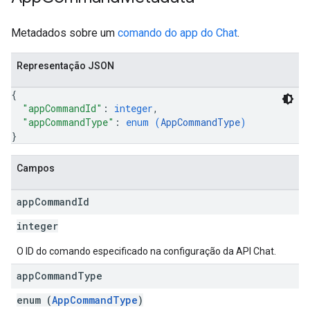
Metadados sobre um
comando do app do Chat
.
Representação JSON
{
"appCommandId"
: 
integer
,
"appCommandType"
: 
enum (
AppCommandType
)
}
Campos
app
Command
Id
integer
O ID do comando especificado na configuração da API Chat.
app
Command
Type
enum (
AppCommandType
)