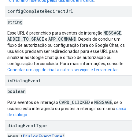
formulário inseridos pelos usuários em cards
.
config
Complete
Redirect
Url
string
MESSAGE
Esse URL é preenchido para eventos de interação
,
ADDED_TO_SPACE
APP_COMMAND
e
. Depois de concluir um
fluxo de autorização ou configuração fora do Google Chat, os
usuários precisam ser redirecionados para esse URL para
sinalizar ao Google Chat que o fluxo de autorização ou
configuração foi concluído. Para mais informações, consulte
Conectar um app de chat a outros serviços e ferramentas
.
is
Dialog
Event
boolean
CARD_CLICKED
MESSAGE
Para eventos de interação
e
, se o
usuário está interagindo ou prestes a interagir com uma
caixa
de diálogo
.
dialog
Event
Type
enum (
DialogEventType
)