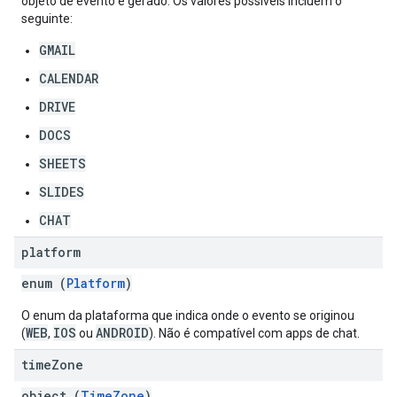
objeto de evento é gerado. Os valores possíveis incluem o
seguinte:
GMAIL
CALENDAR
DRIVE
DOCS
SHEETS
SLIDES
CHAT
platform
enum (
Platform
)
O enum da plataforma que indica onde o evento se originou
WEB
IOS
ANDROID
(
,
ou
). Não é compatível com apps de chat.
time
Zone
object (
TimeZone
)