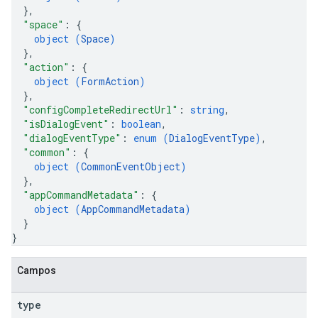
}
,
"space"
: 
{
object (
Space
)
}
,
"action"
: 
{
object (
FormAction
)
}
,
"configCompleteRedirectUrl"
: 
string
,
"isDialogEvent"
: 
boolean
,
"dialogEventType"
: 
enum (
DialogEventType
)
,
"common"
: 
{
object (
CommonEventObject
)
}
,
"appCommandMetadata"
: 
{
object (
AppCommandMetadata
)
}
}
Campos
type