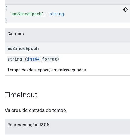
{
"msSinceEpoch"
: 
string
}
Campos
ms
Since
Epoch
string (
int64
format)
Tempo desde a época, em milissegundos.
Time
Input
Valores de entrada de tempo.
Representação JSON