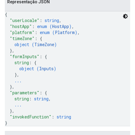
Representação JSON
{
"userLocale"
: 
string
,
"hostApp"
: 
enum (
HostApp
)
,
"platform"
: 
enum (
Platform
)
,
"timeZone"
: 
{
object (
TimeZone
)
}
,
"formInputs"
: 
{
string
: 
{
object (
Inputs
)
}
,
...
}
,
"parameters"
: 
{
string
: 
string
,
...
}
,
"invokedFunction"
: 
string
}