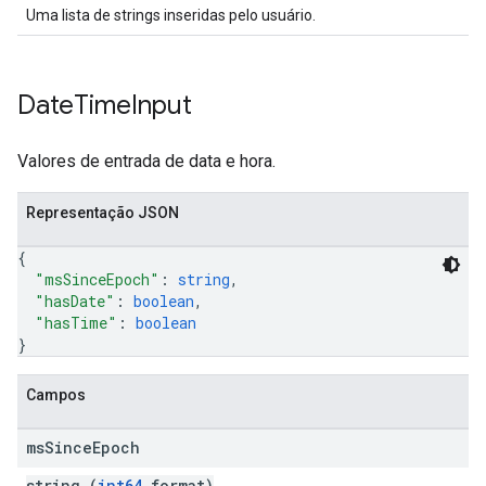
Uma lista de strings inseridas pelo usuário.
Date
Time
Input
Valores de entrada de data e hora.
Representação JSON
{
"msSinceEpoch"
: 
string
,
"hasDate"
: 
boolean
,
"hasTime"
: 
boolean
}
Campos
ms
Since
Epoch
string (
int64
format)