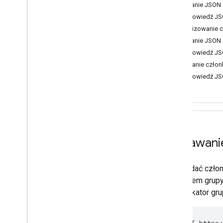
Wybierz zakresy
Żądanie JSON
Krótkie wprowadzenia
Odpowiedź J
Instalowanie bibliotek klienta
Aktualizowanie 
Zarządzanie urządzeniami i
Żądanie JSON
przeglądarki
Odpowiedź J
Zarządzanie grupami i
Pobieranie człon
Grupy
Odpowiedź J
Członkowie grupy
Wyszukaj grupy
Zarządzaj strukturą
Zarządzanie użytkownikami i
aliasami
Rozwiązywanie problemów
Dodawanie
Interfejs Cloud Identity API
Data Transfer API
Aby dodać człon
Contact Delegation API
Członkiem grupy
Groups Settings API
identyfikator gr
Groups Migration API
People API