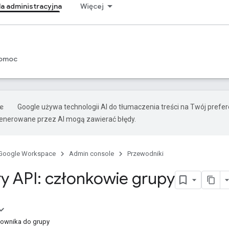
a administracyjna
Więcej
omoc
Google używa technologii AI do tłumaczenia treści na Twój prefe
nerowane przez AI mogą zawierać błędy.
Google Workspace
Admin console
Przewodniki
ry API: członkowie grupy
ownika do grupy