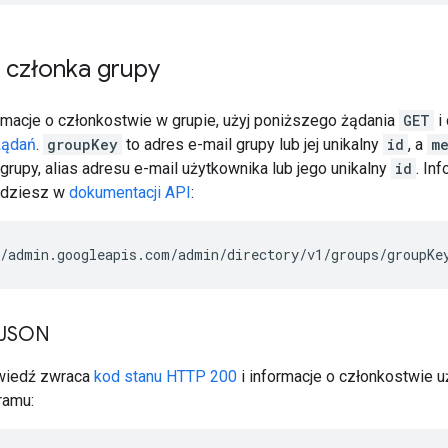
 członka grupy
rmacje o członkostwie w grupie, użyj poniższego żądania
GET
i
żądań
.
groupKey
to adres e-mail grupy lub jej unikalny
id
, a
m
grupy, alias adresu e-mail użytkownika lub jego unikalny
id
. In
jdziesz w
dokumentacji API
:
/admin.googleapis.com/admin/directory/v1/groups/
groupKe
 JSON
wiedź zwraca
kod stanu HTTP 200
i informacje o członkostwie 
ramu: