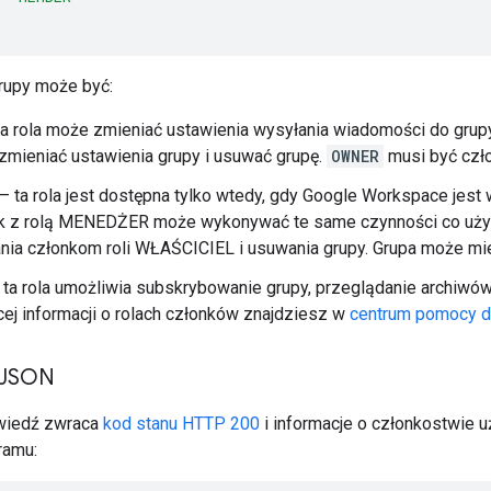
rupy może być:
a rola może zmieniać ustawienia wysyłania wiadomości do grup
zmieniać ustawienia grupy i usuwać grupę.
OWNER
musi być czło
– ta rola jest dostępna tylko wtedy, gdy Google Workspace jest 
k z rolą MENEDŻER może wykonywać te same czynności co użyt
ia członkom roli WŁAŚCICIEL i usuwania grupy. Grupa może mie
ta rola umożliwia subskrybowanie grupy, przeglądanie archiwów 
cej informacji o rolach członków znajdziesz w
centrum pomocy dl
 JSON
wiedź zwraca
kod stanu HTTP 200
i informacje o członkostwie 
ramu: