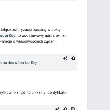
 dołącz autoryzację opisaną w sekcji
emberKey
to podstawowy adres e-mail
formacje o właściwościach żądań i
y
/members/
memberKey
użytkownika.
id
to unikalny identyfikator