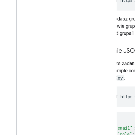
POST https:
Kontrole
,
użytkowanie i
bezpieczeństwo
Reports API
Jeśli dodasz gru
Alert Center API
członkowie grup
Email Audit API
przykład grupa1
Domeny i licencje
Żądanie JS
Interfejs Seller API
Interfejs Enterprise License Manager
Poniższe żądani
API
liz@example.com
Admin Settings API
groupKey
:
Domain Shared Contacts API
Przeglądarki Chrome i drukarki
Interfejs API zarządzania drukarkami w
Chrome
Interfejs API Chrome Enterprise
Core
{
Interfejs Chrome Enrollment Token
"email"
API
"role"
: