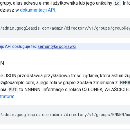
grupy, alias adresu e-mail użytkownika lub jego unikalny
id
. In
jdziesz w
dokumentacji API
:
/admin.googleapis.com/admin/directory/v1/groups/
groupKe
ejs API obsługuje też
semantykę poprawki
.
ON
e JSON przedstawia przykładową treść żądania, która aktualizuj
 liz@example.com, a jego rola w grupie została zmieniona z
MEM
nia
PUT
to NNNNN. Informacje o rolach CZŁONEK, WŁAŚCICIE
ratora
:
/admin.googleapis.com/admin/directory/v1/groups/NNNNN/m