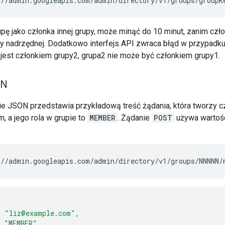
//admin.googleapis.com/admin/directory/v1/groups/
groupK
pę jako członka innej grupy, może minąć do 10 minut, zanim czł
y nadrzędnej. Dodatkowo interfejs API zwraca błąd w przypadku 
 jest członkiem grupy2, grupa2 nie może być członkiem grupy1.
ON
e JSON przedstawia przykładową treść żądania, która tworzy cz
, a jego rola w grupie to
MEMBER
. Żądanie
POST
używa wartoś
:
"liz@example.com"
,
"MEMBER"