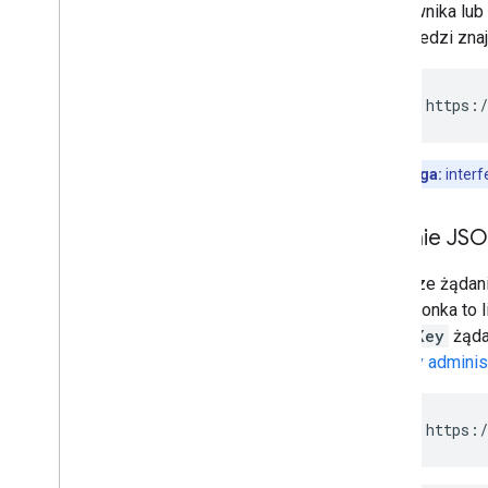
użytkownika lub 
odpowiedzi zna
PUT https:/
Uwaga:
interf
Żądanie JS
Poniższe żądani
mail członka to
groupKey
żąda
pomocy administ
PUT https:/