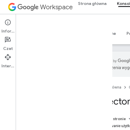
Strona główna
Konsol
Workspace
Admin console
Informacje
Przegląd
Przewodniki
Materiały referencyjne
P
Czat
Interfejs API
Tłumaczenia wyge
Przegląd
Rozpocznij
Strona główna
Skonfiguruj zgodę OAuth
Directo
Struktura organizacji i zasoby
Directory API
Przegląd
Na tej stronie
Wymagania wstępne
Dodawanie użytk