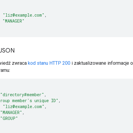
:
"liz@example.com"
,
"MANAGER"
 JSON
wiedź zwraca
kod stanu HTTP 200
i zaktualizowane informacje 
ramu:
"directory#member"
,
group member's unique ID
"
,
:
"liz@example.com"
,
"MANAGER"
,
"GROUP"