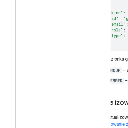
{
"kind"
:
"id"
:
"
"email"
"role"
:
"type"
:
}
type
członka g
GROUP
– c
MEMBER
– 
Aktualizo
Aby zaktualizow
Autoryzowanie 