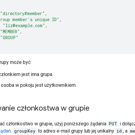
"directory#member"
,
group member's unique ID
"
,
:
"liz@example.com"
,
"MEMBER"
,
"GROUP"
rupy może być:
złonkiem jest inna grupa.
osoba w pokoju jest użytkownikiem.
wanie członkostwa w grupie
ać członkostwo w grupie, użyj poniższego żądania
PUT
i dołąc
żądań
.
groupKey
to adres e-mail grupy lub jej unikalny
id
, a
m