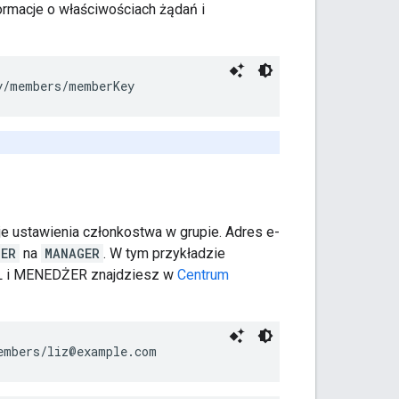
formacje o właściwościach żądań i
y
/members/
memberKey
e ustawienia członkostwa w grupie. Adres e-
BER
na
MANAGER
. W tym przykładzie
L i MENEDŻER znajdziesz w
Centrum
embers/liz@example.com