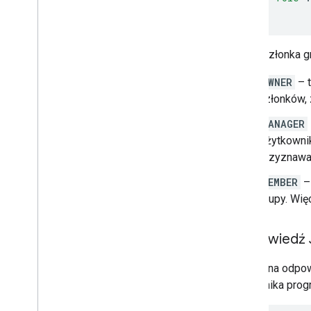
}
Sprawdzone metody
Powiadomienia push
role
członka g
Wysyłanie żądań zbiorczych
Wskazówki dotyczące skuteczności
OWNER
– t
członków, 
MANAGER
Użytkowni
przyznawan
MEMBER
– 
grupy. Wię
Odpowiedź
Pomyślna odpo
uczestnika prog