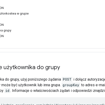
SON
członkostwa w grupie
SON
ka grupy
SON
 użytkownika do grupy
ka do grupy, użyj poniższego żądania
POST
i dołącz autoryzacj
 może być użytkownik lub inna grupa.
groupKey
to adres e-mai
upy
id
. Informacje o właściwościach żądań i odpowiedzi znajd