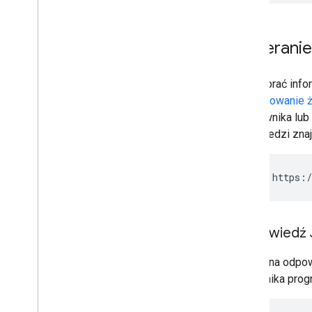
Pobieranie
Aby pobrać info
Autoryzowanie 
użytkownika lub 
odpowiedzi zna
GET https:/
Odpowiedź
Pomyślna odpo
uczestnika prog