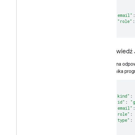
{
"email"
"role"
:
}
Odpowiedź
Pomyślna odpo
uczestnika prog
{
"kind"
:
"id"
:
"
"email"
"role"
:
"type"
:
}