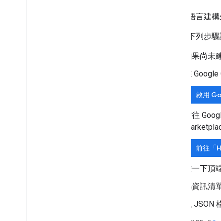
查詢錯誤記錄檔
以其他語言建構外
最佳做法
違規內容
請按照下列步驟
詞彙解釋
如果尚未建立
升級舊版外掛程式
在 Google
啟用 Goo
開發編輯器外掛程式
前往 Goo
總覽
Marketpl
快速入門導覽課程
授權生命週期
前往「HT
資訊清單
範圍
按一下頂
建立 HTML 介面
為資訊清
擴充 Google 試算表
擴充 Google 文件
以 JSO
擴充 Google 簡報