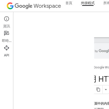
首頁
外掛程式
所
Workspace
Add-ons
資訊
總覽
指南
參考資料
範例
支援
即時通訊
API
外掛程式總覽
首頁
Google W
外掛程式類型
安裝並授權外掛程式
使用 HT
開啟及使用外掛程式
開始使用
在 Google Workspace 上進行開發
作業
這個頁面中的內
設定 OAuth 同意畫面