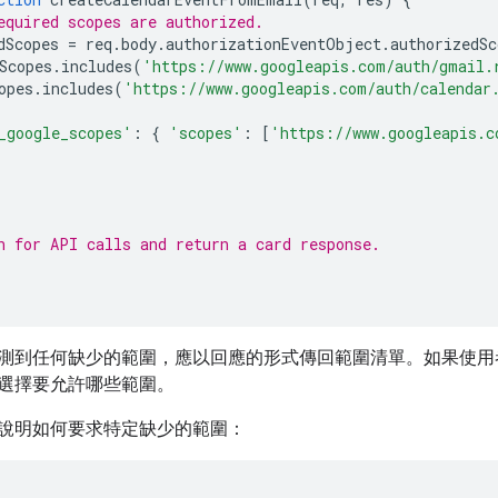
equired scopes are authorized.
dScopes
=
req
.
body
.
authorizationEventObject
.
authorizedSc
Scopes
.
includes
(
'https://www.googleapis.com/auth/gmail.
opes
.
includes
(
'https://www.googleapis.com/auth/calendar
_google_scopes'
:
{
'scopes'
:
[
'https://www.googleapis.c
n for API calls and return a card response.
測到任何缺少的範圍，應以回應的形式傳回範圍清單。如果使用
選擇要允許哪些範圍。
說明如何要求特定缺少的範圍：