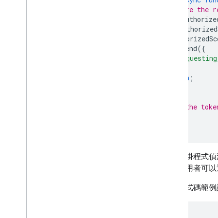
// Ensure the r
const
authorize
if
(
!
authorized
!
authorizedSc
res
.
send
({
'requesting
});
return
;
}
// Use the toke
// ...
}
如果外掛程式偵
示。使用者可以
下列程式碼範例
{