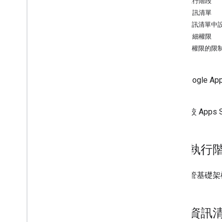
設定執行階段
建立資訊清單
開發 Google Workspace 外掛程式
在資訊清單中
總覽
管理精細權限
快速入門導覽課程
精細權限的限
資訊清單
範圍
除了 Googl
使用 HTTP 端點進行建構
式呈現。
建構資訊卡
擴充 Gmail
如要比較 Apps Scr
擴充 Google 日曆
擴充 Google 雲端硬碟
擴充 Google 編輯器
設定執行
擴充 Google Chat
延長 Google Meet 會議時間
選擇代管基礎架構
擴充 Google Workspace Studio 功
能
將外掛程式連結至第三方服務
建立資訊
測試並偵錯