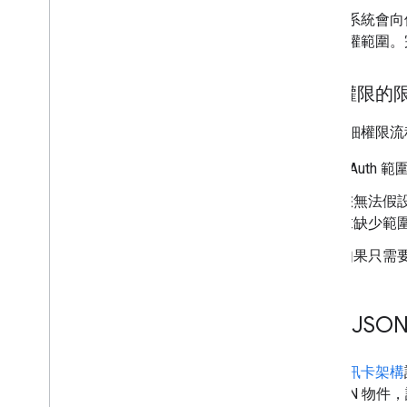
接著，系統會向
取得授權範圍。
精細權限的
使用精細權限流
OAuth
您無法假
求缺少範
如果只需
建構 JSO
使用
資訊卡架構
的 JSON 物件