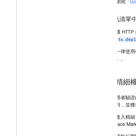
擴充 Google 表單
詳情請參閱「
G
測試外掛程式
在資訊清單
最佳做法
違規內容
如要建構 HTT
projects.dep
發布外掛程式
建議您一律使用
總覽
「
範圍
」。
更新已發布的外掛程式
管理精細
使用使用者驗證的
共用資料，並獲
使用者進入精細 
Workspace Mar