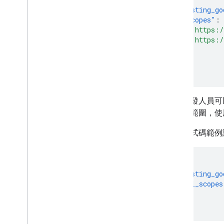
"requesting_go
"scopes"
:
"https:/
"https:/
]
}
}
雖然開發人員可
必要的範圍，使
以下程式碼範例
{
"requesting_go
"all_scopes
}
}