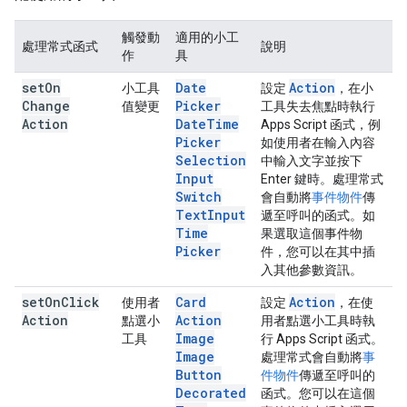
觸發動
適用的小工
處理常式函式
說明
作
具
set
On
Date
Action
小工具
設定
，在小
Change
Picker
值變更
工具失去焦點時執行
Action
Date
Time
Apps Script 函式，例
Picker
如使用者在輸入內容
Selection
中輸入文字並按下
Input
Enter 鍵時。處理常式
Switch
會自動將
事件物件
傳
Text
Input
遞至呼叫的函式。如
Time
果選取這個事件物
Picker
件，您可以在其中插
入其他參數資訊。
set
On
Click
Card
Action
使用者
設定
，在使
Action
Action
點選小
用者點選小工具時執
Image
工具
行 Apps Script 函式。
Image
處理常式會自動將
事
Button
件物件
傳遞至呼叫的
Decorated
函式。您可以在這個