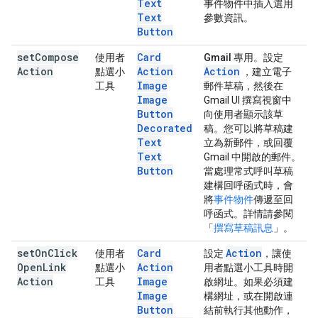
Text
事件物件中插入選用
Text
參數資訊。
Button
set
Compose
Card
使用者
Gmail 專用。
設定
Action
Action
Action
點選小
，建立電子
Image
工具
郵件草稿，然後在
Image
Gmail UI 撰寫視窗中
Button
向使用者顯示該草
Decorated
稿。您可以將草稿建
Text
立為新郵件，或回覆
Text
Gmail 中開啟的郵件。
Button
當處理常式呼叫草稿
建構回呼函式時，會
將
事件物件
傳遞至回
呼函式。詳情請參閱
「
撰寫草稿訊息
」。
set
On
Click
Card
Action
使用者
設定
，讓使
Open
Link
Action
點選小
用者點選小工具時開
Action
Image
工具
啟網址。如果必須建
Image
構網址，或在開啟連
Button
結前執行其他動作，