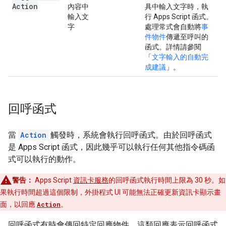
Action
內容中
具中輸入文字時，執
輸入文
行 Apps Script 函式。
字
處理常式會自動將
事
件物件
傳遞至呼叫的
函式。詳情請參閱
「
文字輸入的自動完
成建議
」。
回呼函式
當
Action
觸發時，系統會執行回呼函式。由於回呼函式
是 Apps Script 函式，因此幾乎可以執行任何其他指令碼函
式可以執行的動作。
警告：
Apps Script
資訊卡服務
的回呼函式執行時間上限為 30 秒。如
果執行時間超過這個限制，外掛程式 UI 可能無法正確更新資訊卡顯示畫
面，以回應
Action
。
回呼函式有時會傳回特定回應物件。這類回應表示回呼函式