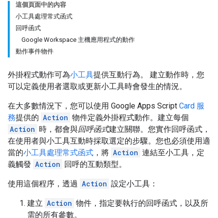
這個頁面中的內容
小工具處理常式函式
回呼函式
Google Workspace 主機應用程式的動作
動作事件物件
外掛程式動作可為
小工具
提供互動行為。 建立動作時，您
可以定義使用者選取或更新小工具時會發生的情況。
在大多數情況下，您可以使用 Google Apps Script
Card 服
務
提供的
Action
物件定義外掛程式動作。建立每個
Action
時，都會與
回呼函式
建立關聯。您實作回呼函式，
在使用者與小工具互動時採取選定的步驟。您也必須使用適
當的
小工具處理常式函式
，將
Action
連結至小工具，定
義觸發
Action
回呼的互動類型。
使用這個程序，透過
Action
設定小工具：
建立
Action
物件，指定要執行的回呼函式，以及所
需的所有參數。