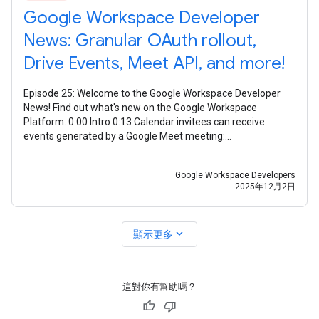
Google Workspace Developer
News: Granular OAuth rollout,
Drive Events, Meet API, and more!
Episode 25: Welcome to the Google Workspace Developer
News! Find out what's new on the Google Workspace
Platform. 0:00 Intro 0:13 Calendar invitees can receive
events generated by a Google Meet meeting:
https://goo.gle/3Xzr0JQ 0:30 Granular OAuth
Google Workspace Developers
2025年12月2日
expand_more
顯示更多
這對你有幫助嗎？