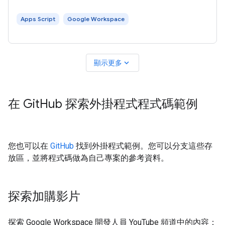
會議選項中看到「我的網路會議」 。 快速入門導覽課程會顯
示會議建立和活動同步功能，但必須先將其連線至會議解決方
Apps Script
Google Workspace
案 API，才能運作。 如果尚未開啟，請開啟您打算用於這個範
例的雲端專案： 本快速入門導覽課程會使用 Calendar
expand_more
顯示更多
在 Git
Hub 探索外掛程式程式碼範例
您也可以在
GitHub
找到外掛程式範例。您可以分支這些存
放區，並將程式碼做為自己專案的參考資料。
探索加購影片
探索 Google Workspace 開發人員 YouTube 頻道中的內容：