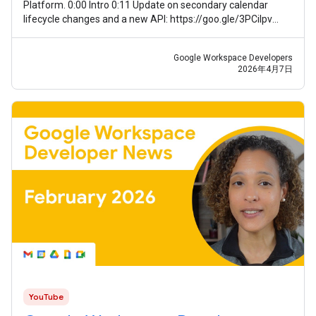
Platform. 0:00 Intro 0:11 Update on secondary calendar
lifecycle changes and a new API: https://goo.gle/3PCilpv
1:03 AddOns Response Service
Google Workspace Developers
2026年4月7日
YouTube