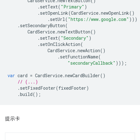
CardService
.
newTextButton
()
.
setText
(
"Primary"
)
.
setOpenLink
(
CardService
.
newOpenLink
()
.
setUrl
(
"https://www.google.com"
)))
.
setSecondaryButton
(
CardService
.
newTextButton
()
.
setText
(
"Secondary"
)
.
setOnClickAction
(
CardService
.
newAction
()
.
setFunctionName
(
"secondaryCallback"
)));
var
card
=
CardService
.
newCardBuilder
()
// (...)
.
setFixedFooter
(
fixedFooter
)
.
build
();
提示卡