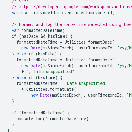
// See:
// https://developers.google.com/workspace/add-ons
var
userTimezoneId
=
event
.
userTimezone
.
id
;
// Format and log the date-time selected using the
var
formattedDateTime
;
if
(
hasDate
 && 
hasTime
)
{
formattedDateTime
=
Utilities
.
formatDate
(
new
Date
(
msSinceEpoch
),
userTimezoneId
,
"yyy/M
}
else
if
(
hasDate
)
{
formattedDateTime
=
Utilities
.
formatDate
(
new
Date
(
msSinceEpoch
),
userTimezoneId
,
"yyy/M
+
", Time unspecified"
;
}
else
if
(
hasTime
)
{
formattedDateTime
=
"Date unspecified, "
+
Utilities
.
formatDate
(
new
Date
(
msSinceEpoch
),
userTimezoneId
,
"h
}
if
(
formattedDateTime
)
{
console
.
log
(
formattedDateTime
);
}
}