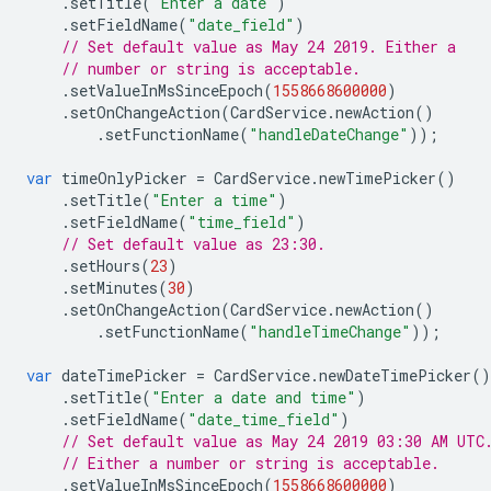
.
setTitle
(
"Enter a date"
)
.
setFieldName
(
"date_field"
)
// Set default value as May 24 2019. Either a
// number or string is acceptable.
.
setValueInMsSinceEpoch
(
1558668600000
)
.
setOnChangeAction
(
CardService
.
newAction
()
.
setFunctionName
(
"handleDateChange"
));
var
timeOnlyPicker
=
CardService
.
newTimePicker
()
.
setTitle
(
"Enter a time"
)
.
setFieldName
(
"time_field"
)
// Set default value as 23:30.
.
setHours
(
23
)
.
setMinutes
(
30
)
.
setOnChangeAction
(
CardService
.
newAction
()
.
setFunctionName
(
"handleTimeChange"
));
var
dateTimePicker
=
CardService
.
newDateTimePicker
()
.
setTitle
(
"Enter a date and time"
)
.
setFieldName
(
"date_time_field"
)
// Set default value as May 24 2019 03:30 AM UTC
// Either a number or string is acceptable.
.
setValueInMsSinceEpoch
(
1558668600000
)