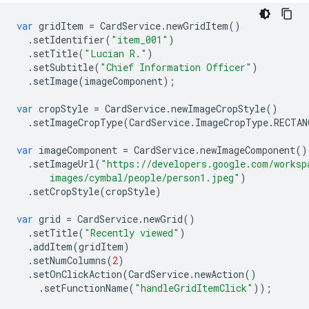
var
gridItem
=
CardService
.
newGridItem
()
.
setIdentifier
(
"item_001"
)
.
setTitle
(
"Lucian R."
)
.
setSubtitle
(
"Chief Information Officer"
)
.
setImage
(
imageComponent
);
var
cropStyle
=
CardService
.
newImageCropStyle
()
.
setImageCropType
(
CardService
.
ImageCropType
.
RECTAN
var
imageComponent
=
CardService
.
newImageComponent
()
.
setImageUrl
(
"https://developers.google.com/worksp
      images/cymbal/people/person1.jpeg"
)
.
setCropStyle
(
cropStyle
)
var
grid
=
CardService
.
newGrid
()
.
setTitle
(
"Recently viewed"
)
.
addItem
(
gridItem
)
.
setNumColumns
(
2
)
.
setOnClickAction
(
CardService
.
newAction
()
.
setFunctionName
(
"handleGridItemClick"
));