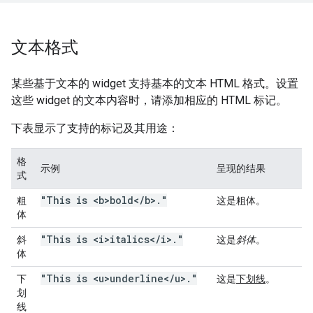
文本格式
某些基于文本的 widget 支持基本的文本 HTML 格式。设置
这些 widget 的文本内容时，请添加相应的 HTML 标记。
下表显示了支持的标记及其用途：
格
示例
呈现的结果
式
"This is <b>bold<
/
b>
.
"
粗
这是
粗体
。
体
"This is <i>italics<
/
i>
.
"
斜
这是
斜体
。
体
"This is <u>underline<
/
u>
.
"
下
这是
下划线
。
划
线