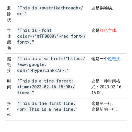
"This is <s>strikethrough<
/
删
这是
删除线
。
s>
.
"
除
线
"This is <font
字
这是
红色字体
。
color=\"#FF0000\">red font<
/
体
font>
.
"
颜
色
"This is a <a href=\"https:
/
超
这是一个
超链接
。
/
www
.
google
.
链
com\">hyperlink<
/
a>
.
"
接
"This is a time format:
时
这是一种时间格
<time>2023-02-16 15:00<
/
间
式：
2023-02-16
time>
.
"
15:00
。
"This is the first line
.
换
这是第一行。
<br> This is a new line
.
行
”
这是新的一行。
符