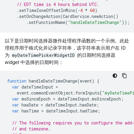
// EDT time is 4 hours behind UTC.
.
setTimeZoneOffsetInMins
(
-
4
*
60
)
.
setOnChangeAction
(
CardService
.
newAction
()
.
setFunctionName
(
"handleDateTimeChange"
));
以下是日期时间选择器微件处理程序函数的一个示例。此处
理程序用于格式化并记录字符串，该字符串表示用户在 ID
为
myDateTimePickerWidgetID
的日期时间选择器
widget 中选择的日期时间：
function
handleDateTimeChange
(
event
)
{
var
dateTimeInput
=
event
.
commonEventObject
.
formInputs
[
"myDateTimePi
var
msSinceEpoch
=
dateTimeInput
.
msSinceEpoch
;
var
hasDate
=
dateTimeInput
.
hasDate
;
var
hasTime
=
dateTimeInput
.
hadTime
;
// The following requires you to configure the add
// and timezone.