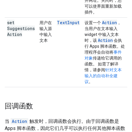
开网址。关闭时，您
可以使界面重新加载
插件。
set
Text
Input
Action
用户在
设置一个
，
Suggestions
输入源
当用户在文本输入
Action
中输入
widget 中输入文本
Action
文本
时，该
会执
行 Apps 脚本函数。处
理程序会自动将
事件
对象
传递给它调用的
函数。 如需了解详
情，请参阅
针对文本
输入的自动补全建
议
。
回调函数
当
Action
触发时，回调函数会执行。由于回调函数是
Apps 脚本函数，因此它们几乎可以执行任何其他脚本函数