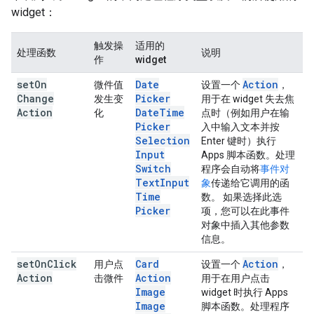
widget：
触发操
适用的
处理函数
说明
作
widget
set
On
Date
Action
微件值
设置一个
，
Change
Picker
发生变
用于在 widget 失去焦
Action
Date
Time
化
点时（例如用户在输
Picker
入中输入文本并按
Selection
Enter 键时）执行
Input
Apps 脚本函数。处理
Switch
程序会自动将
事件对
Text
Input
象
传递给它调用的函
Time
数。 如果选择此选
Picker
项，您可以在此事件
对象中插入其他参数
信息。
set
On
Click
Card
Action
用户点
设置一个
，
Action
Action
击微件
用于在用户点击
Image
widget 时执行 Apps
Image
脚本函数。处理程序