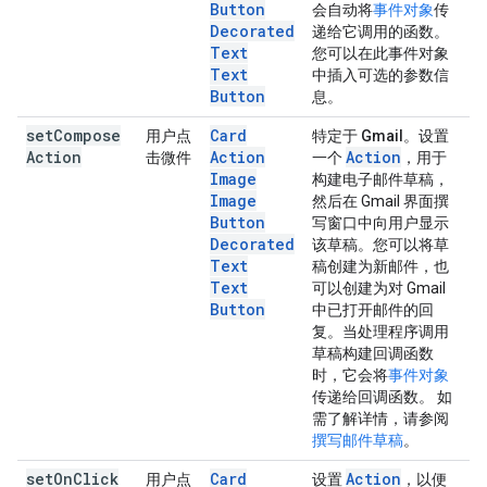
Button
会自动将
事件对象
传
Decorated
递给它调用的函数。
Text
您可以在此事件对象
Text
中插入可选的参数信
Button
息。
set
Compose
Card
用户点
特定于 Gmail。
设置
Action
Action
Action
击微件
一个
，用于
Image
构建电子邮件草稿，
Image
然后在 Gmail 界面撰
Button
写窗口中向用户显示
Decorated
该草稿。您可以将草
Text
稿创建为新邮件，也
Text
可以创建为对 Gmail
Button
中已打开邮件的回
复。当处理程序调用
草稿构建回调函数
时，它会将
事件对象
传递给回调函数。 如
需了解详情，请参阅
撰写邮件草稿
。
set
On
Click
Card
Action
用户点
设置
，以便