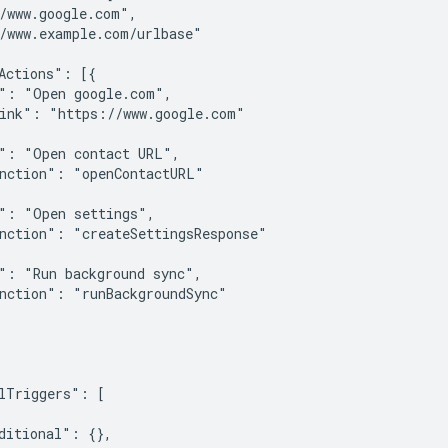
/www.google.com",

/www.example.com/urlbase"

Actions": [{

": "Open google.com",

ink": "https://www.google.com"

": "Open contact URL",

nction": "openContactURL"

": "Open settings",

nction": "createSettingsResponse"

": "Run background sync",

nction": "runBackgroundSync"

lTriggers": [

ditional": {},
