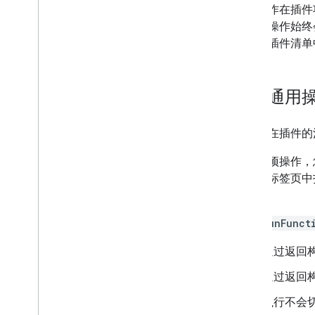
使用通用操作
通用操作在插件
为文本输入添加自动补全功能
组通用操作始终
读取用户语言区域和时区
它们在插件清单
扩展 Gmail
扩展 Google 日历
扩展 Google 云端硬盘
配置通用
扩展 Google 编辑器
扩展 Google Chat
您可以在插件的
延长 Google Meet 会议时间
延长 Google Workspace Studio 订
对于每项操作，
阅
接在新标签页中
调函数。
将你的插件与第三方服务相关联
测试和调试
使用
runFunct
查询错误日志
通过返回
最佳实践
限制
通过返回
术语库
执行不会