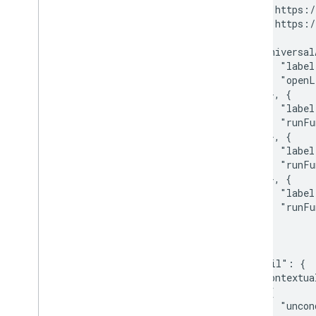
        "https:/
发布插件
        "https:/
概览
      ],

更新已发布的插件
      "universal
          "label
          "openL
        }, {

          "label
          "runFu
        }, {

          "label
          "runFu
        }, {

          "label
          "runFu
      }],

      ...

    },

    "gmail": {

      "contextua
        {

          "uncon