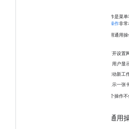
示例
开发 Google Workspace 插件
概览
通用操作是菜单
快速入门
们与
卡操作
非常
清单
通过使用通用操
范围
用例：
使用 HTTP 端点进行构建
制作卡片
打开设置
概览
卡片
向用户显
首页
启动新工作
widget
操作
显示一张
事件对象
如果某个操作不
触发器
样式指南
使用通用
构建互动式卡片
浏览卡片