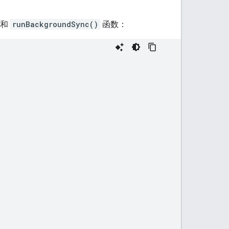
和
runBackgroundSync()
函数：