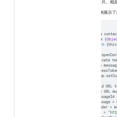
卡片。相
以下示例展示了
/**
*
Open
a
contac
*
@
param
{
Obje
*
@
return
{
Univ
*/
function
openCon
//
Activate
te
//
open
messag
var
accessToke
GmailApp
.
setCu
//
Build
URL
t
//
This
URL
mu
var
messageId
var
message
=
var
sender
=
m
var
url
=
"htt