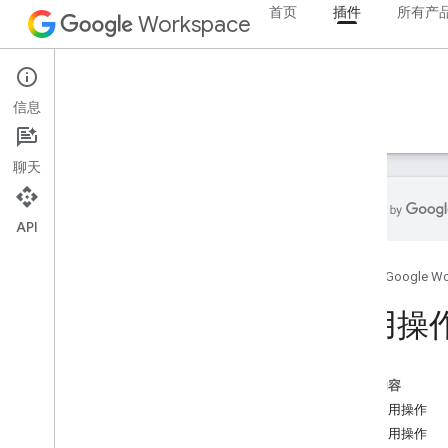
首页
插件
所有产
Workspace
Add-ons
信息
概览
指南
参考文档
示例
支持
聊天
API
插件概览
首页
Google W
插件类型
安装插件并向其授权
通用操
打开和使用插件
开始使用
本页内容
在 Google Workspace 上开发
使用通用操作
配置 OAuth 权限请求
配置通用操作