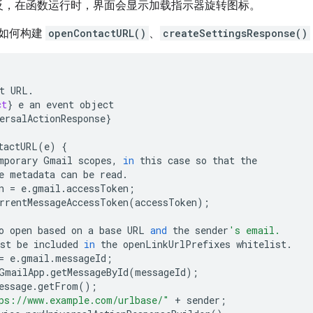
反，在函数运行时，界面会显示加载指示器旋转图标。
如何构建
openContactURL()
、
createSettingsResponse()
t
URL
.
ct
}
e
an
event
object
ersalActionResponse
}
tactURL
(
e
)
{
mporary
Gmail
scopes
,
in
this
case
so
that
the
e
metadata
can
be
read
.
n
=
e
.
gmail
.
accessToken
;
rrentMessageAccessToken
(
accessToken
);
o
open
based
on
a
base
URL
and
the
sender
's email.
st
be
included
in
the
openLinkUrlPrefixes
whitelist
.
=
e
.
gmail
.
messageId
;
GmailApp
.
getMessageById
(
messageId
);
essage
.
getFrom
();
ps://www.example.com/urlbase/"
+
sender
;