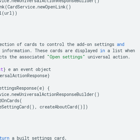
vice
.
newUniversalActionResponseBuilder
()
nk
(
CardService
.
newOpenLink
()
l
(
url
))
ection
of
cards
to
control
the
add
-
on
settings
and
information
.
These
cards
are
displayed
in
a
list
when
cts
the
associated
"Open settings"
universal
action
.
ct
}
e
an
event
object
ersalActionResponse
}
ettingsResponse
(
e
)
{
vice
.
newUniversalActionResponseBuilder
()
dOnCards
(
eSettingCard
(),
createAboutCard
()])
turn
a
built
settings
card
.