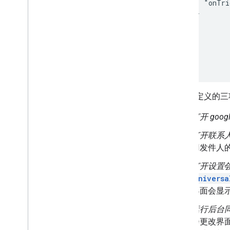
          "onTri
        }

      ]

    },

    ...

  },

上例中定义的三
打开 googl
打开联系
用发件人
打开设置
Universa
界面会显
运行后台
会更改界