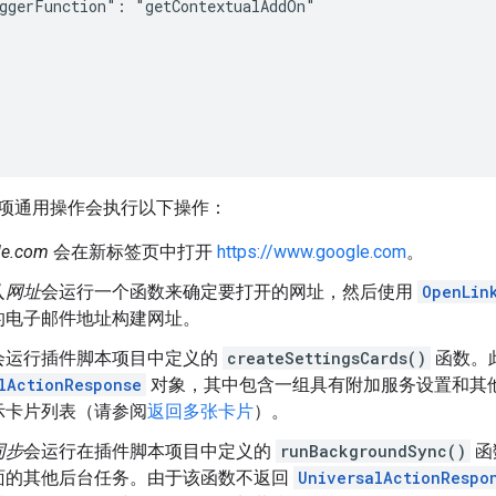
ggerFunction": "getContextualAddOn"

项通用操作会执行以下操作：
e.com
会在新标签页中打开
https://www.google.com
。
人网址
会运行一个函数来确定要打开的网址，然后使用
OpenLin
的电子邮件地址构建网址。
会运行插件脚本项目中定义的
createSettingsCards()
函数。
lActionResponse
对象，其中包含一组具有附加服务设置和其
示卡片列表（请参阅
返回多张卡片
）。
同步
会运行在插件脚本项目中定义的
runBackgroundSync()
函
面的其他后台任务。由于该函数不返回
UniversalActionRespo