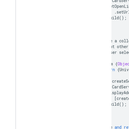
return
CardSer
.
setOpenLi
.
setUr
.
build
();
}
/**
*
Create
a
coll
*
present
other
*
the
user
sele
*
*
@
param
{
Obje
*
@
return
{
Univ
*/
function
createS
return
CardSer
.
displayAd
[
creat
.
build
();
}
/**
*
Create
and
re