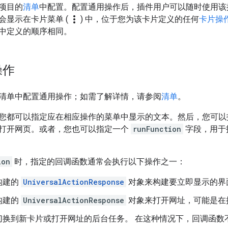
项目的
清单
中配置。配置通用操作后，插件用户可以随时使用该
more_vert
会显示在卡片菜单 (
) 中，位于您为该卡片定义的任何
卡片操
中定义的顺序相同。
操作
清单中配置通用操作；如需了解详情，请参阅
清单
。
您都可以指定应在相应操作的菜单中显示的文本。然后，您可
打开网页。或者，您也可以指定一个
runFunction
字段，用于指
ion
时，指定的回调函数通常会执行以下操作之一：
构建的
UniversalActionResponse
对象来构建要立即显示的界
构建的
UniversalActionResponse
对象来打开网址，可能是在
切换到新卡片或打开网址的后台任务。 在这种情况下，回调函数