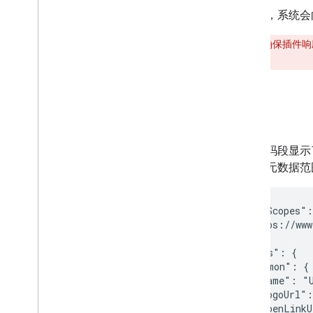
升级旧版插件
调用时，系统会
警告
：
为确保插件响
开发编辑器插件
示内容。
概览
快速入门
授权生命周期
示例
清单
范围
以下代码段显示了
构建 HTML 接口
设置了元数据范
扩展 Google 表格
扩展 Google 文档
扩展 Google 幻灯片
  "oauthScopes":
    "https://www
扩展 Google 表单
  ],

测试您的插件
  "addOns": {

    "common": {

最佳实践
      "name": "U
限制
      "logoUrl":
      "openLinkU