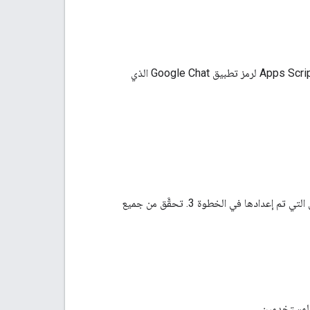
باستخدام عنوان URL لنقطة نهاية النشر أو معرّف نشر Apps Script لرمز تطبيق Google Chat الذي
اختبِر وظائف إضافة Google Workspace بشكل كامل باستخدام حسابات المستخدمين التجريبيين التي تم إعدادها في الخطوة 3. تحقَّق من جميع