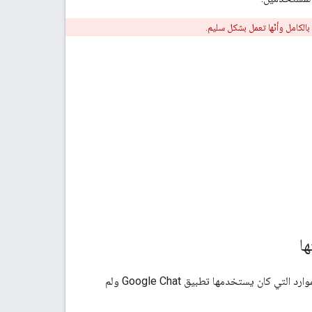
اختياريًا، بعد تحويل تطبيق Google Chat إلى إضافة في Google Workspace، يمكنك إيقاف الموارد التي كان يستخدمها تطبيق Google Chat ولم