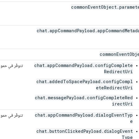
common
Event
Object
.
paramet
chat
.
app
Command
Payload
.
app
Command
Metad
common
Event
Obj
chat.appCommandPayload.configComplete
تتوفّر في حمو
RedirectUri
chat.addedToSpacePayload.configCompl
eteRedirectUri
chat.messagePayload.configCompleteRed
irectUri
chat.appCommandPayload.dialogEventTyp
تتوفّر في حمو
e
chat.buttonClickedPayload.dialogEvent
Type