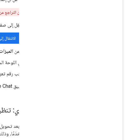
تحذير:
لا يمكن التراجع عن هذه العملية. لا تتابع 
انتقِل إلى صفحة إعدادات  Chat API
الانتقال إلى صفح
ضمن
الميزات 
في اللوحة الج
اكتب رقم تع
أصبح تطبيق Google Chat الآن إضافة إلى Google Workspace توسّع نطاق Google Chat.
اختياري: تنظيف موارد Google Cloud غ
يعُد مستخدَمًا، وذلك لتجنُّب ت