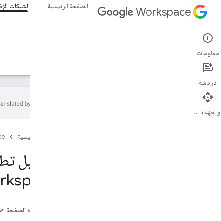
الصفحة الرئيسية
الشبكات الإض
Workspace
Add-ons
معلومات
نظرة عامة
الأدلة
المرجع
نماذج
الدعم
دردشة
واجهة برمجة التطبيقات
نظرة عامة على الإضافات
الصفحة الرئيسية
ce
أنواع الإضافات
تثبيت الإضافات والسماح بها
فتح الإضافات واستخدامها
rkspace
البدء
التطوير على Google Workspace
على هذه الصفحة
إعداد موافقة OAuth