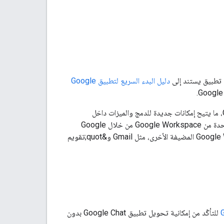
دليل البدء السريع لتطبيق Google
من خلال التحويل، يمكن لتطبيق Google Chat استخدام إطار عمل إضافات Google Workspace، ما يتيح إمكانات جديدة للدمج والميزات داخل
Google Chat وفي جميع أنحاء Google Workspace. على سبيل المثال، يمكنك توزيع إضافة واحدة من Google Workspace من خلال Google
Workspace Marketplace، وهي إضافة توسّع تطبيقات Chat إلى جانب تطبيقات Google Workspace المضيفة الأخرى، مثل Gmail و&quot;تقويم
للتأكّد من إمكانية تحويل تطبيق Google Chat بدون