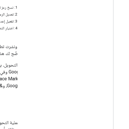
القيود
الخطوة 1: نسخ رمز تطبيق Google Chat الحالي
تطوير إضافات Google Workspace
الخطوة 2: تعديل الرمز البرمجي الذي تم نسخه
نظرة عامة
الخطوة 3: تفعيل إعدادات الإضافة في Google Workspace للمستخدمين التجريبيين
البدء السريع
الخطوة 4: اختبار التطبيق المحوَّل
ملفات البيانات
المستويات
الإنشاء باستخدام نقاط نهاية HTTP
إذا أنشأت ونشرت تطبيقًا على Google Chat يستخدم أحداث التفاعل في t API
إنشاء بطاقات
Chat
، توضّح لك هذه الصفحة كيف
توسيع Gmail
توسيع تقويم Google
توسيع Google Drive
توسيع أدوات تحرير Google
توسيع نطاق Google Chat
Google&quot; و&quot;مستندات Google&quot;.
نظرة عامة
البدء السريع
ضبط تطبيق Chat
القيود
إنشاء واجهات Chat
قبل بدء عملية التحو
تحويل تطبيق تفاعلي في Chat إلى إضافة