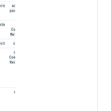
ers
action
.
paramete
rs
ata
app
Command
Metadata
ect
common
config
Complete
Redirect
Url
dialog
Event
Type