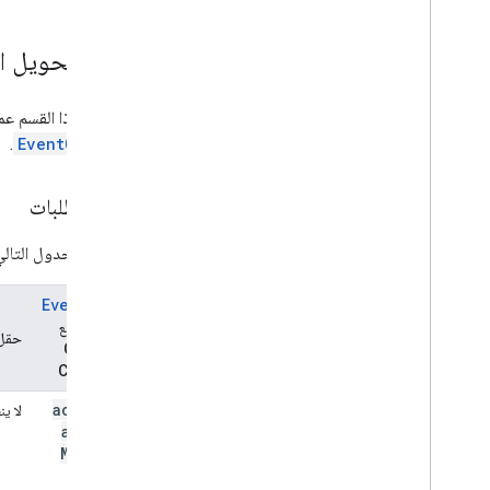
دليل تحويل ال
يوضّح هذا القسم عملية 
.
EventObject
ربط الطلبات
يوضّح الجدول التالي كيفية
Event
حقل
التفاعل مع
حقل
Google
Chat API
action
.
لا ي
action
Method
Name