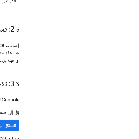
انقر على
إنشاء واجهات HTML
توسيع "جداول بيانات Google"
توسيع مستندات Google
الخطوة 2: تعديل الرمز البرمجي الذي تم نسخه
توسيع "العروض التقديمية من Google"
توسيع نماذج Google
اختبار الإضافة
التي تم إنشاؤها باستخدام أحداث التفاعل في at API
أفضل الممارسات
Event
واجهة برمجة التطبيقات oogle Chat
القيود
نشر إضافة
الخطوة 3: تفعيل إعدادات الإضافة في Google Workspace للمستخدمين التجريبيين
نظرة عامة
تحديث إضافة منشورة
استخدِم Google Cloud Console لضبط إعدادات إضافة Google Workspace لتطبيق Google Chat:
انتقِل إلى صفحة إعدادات  Chat API
الانتقال إلى صفح
ضمن
الميزات 