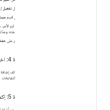
فعِّل
تفعيل إ
في قسم
مستو
إذا لزم الأمر، 
نسخته وعدّلته
انقر على
حفظ 
الخطوة 4: اختبار التطبيق المحوَّل
الميزات والتفاعلات.
الخطوة 5: إكمال عملية التحويل لجميع المستخدمين
بعد التأكّد من أنّ إضافة Google Workspace المحوَّلة تعمل بشكل صحيح، يمكنك إتاحتها لجم