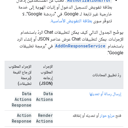
AuthorizationError
: تطلب من المستخدمين إدخال
بطاقة تفويض لتسجيل الدخول أو إثبات الهوية إلى خدمة
خارجية غير تابعة لـ Google. في "دردشة Google"، لا
تتوفّر سوى
بطاقة التفويض الأساسية
.
يوضّح الجدول التالي كيف يمكن لتطبيقات Chat الردّ باستخدام
الإجراءات. يمكن لتطبيقات Chat عرض عناصر JSON أو إنشاء الرد
باستخدام
AddOnResponseService
في "برمجة تطبيقات
Google".
الإجراء
الإجراء المطلوب
المطلوب
لإرجاع القيمة
ردّ تطبيق المحادثات
إرجاعه
(برمجة
(JSON)
تطبيقات)
Data
Data
إرسال رسالة أو تعديلها
Actions
Actions
Response
Action
Render
فتح
مربّع حوار
أو تعديله أو إغلاقه
Response
Actions