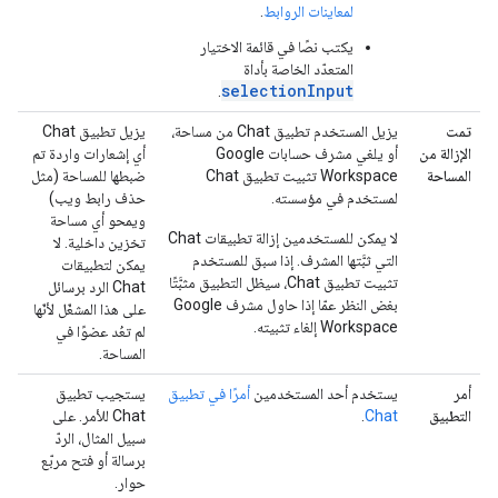
لمعاينات الروابط
.
يكتب نصًا في قائمة الاختيار
المتعدّد الخاصة بأداة
selectionInput
.
تمت
يزيل المستخدم تطبيق Chat من مساحة،
يزيل تطبيق Chat
الإزالة من
أو يلغي مشرف حسابات Google
أي إشعارات واردة تم
المساحة
Workspace تثبيت تطبيق Chat
ضبطها للمساحة (مثل
لمستخدم في مؤسسته.
حذف رابط ويب)
ويمحو أي مساحة
لا يمكن للمستخدمين إزالة تطبيقات Chat
تخزين داخلية. لا
التي ثبَّتها المشرف. إذا سبق للمستخدم
يمكن لتطبيقات
تثبيت تطبيق Chat، سيظل التطبيق مثبَّتًا
Chat الرد برسائل
بغض النظر عمّا إذا حاول مشرف Google
على هذا المشغّل لأنّها
Workspace إلغاء تثبيته.
لم تعُد عضوًا في
المساحة.
أمر
يستخدم أحد المستخدمين
أمرًا في تطبيق
يستجيب تطبيق
التطبيق
Chat
.
Chat للأمر. على
سبيل المثال، الردّ
برسالة أو فتح مربّع
حوار.