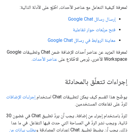
لمعرفة كيفية التعامل مع عناصر الأحداث، اطّلِع على الأدلة التالية:
إرسال رسائل Google Chat
فتح مربّعات حوار تفاعلية
معاينة الروابط في رسائل Google Chat
لمعرفة المزيد عن عناصر أحداث الإضافة ضمن Chat وتطبيقات Google
Workspace الأخرى، يُرجى الاطّلاع على
عناصر الأحداث
.
إجراءات تتعلّق بالمحادثة
يوضّح هذا القسم كيف يمكن لتطبيقات Chat استخدام
إجراءات الإضافات
للردّ على تفاعلات المستخدمين.
للردّ باستخدام إجراء من إضافة، يجب أن يردّ تطبيق Chat في غضون 30
ثانية، ويجب نشر الردّ في المساحة التي حدث فيها التفاعل. في ما عدا
ذلك، يجب أن يضبط تطبيق Chat إعدادات المصادقة و
يطلب بيانات من