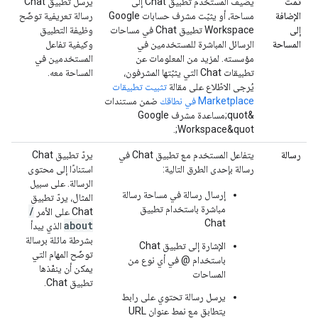
تمت
يضيف المستخدم تطبيق Chat إلى
يرسل تطبيق Chat
الإضافة
مساحة، أو يثبّت مشرف حسابات Google
رسالة تعريفية توضّح
إلى
Workspace تطبيق Chat في مساحات
وظيفة التطبيق
المساحة
الرسائل المباشرة للمستخدمين في
وكيفية تفاعل
مؤسسته. لمزيد من المعلومات عن
المستخدمين في
تطبيقات Chat التي يثبّتها المشرفون،
المساحة معه.
يُرجى الاطّلاع على مقالة
تثبيت تطبيقات
Marketplace في نطاقك
ضمن مستندات
&quot;مساعدة مشرف Google
Workspace&quot;.
رسالة
يتفاعل المستخدم مع تطبيق Chat في
يردّ تطبيق Chat
رسالة بإحدى الطرق التالية:
استنادًا إلى محتوى
الرسالة. على سبيل
إرسال رسالة في مساحة رسالة
المثال، يردّ تطبيق
مباشرة باستخدام تطبيق
/
Chat على الأمر
Chat
about
الذي يبدأ
بشرطة مائلة برسالة
الإشارة إلى تطبيق Chat
توضّح المهام التي
باستخدام @ في أي نوع من
يمكن أن ينفّذها
المساحات
تطبيق Chat.
يرسل رسالة تحتوي على رابط
يتطابق مع نمط عنوان URL