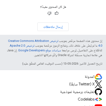
هل كان المحتوى مفيدًا؟
إرسال ملاحظات
إنّ محتوى هذه الصفحة مرخّص بموجب
ترخيص Creative Commons Attribution
4.0‏
ما لم يُنصّ على خلاف ذلك، ونماذج الرموز مرخّصة بموجب
ترخيص Apache 2.0‏
.
للاطّلاع على التفاصيل، يُرجى مراجعة
سياسات موقع Google Developers‏
. إنّ Java
هي علامة تجارية مسجَّلة لشركة Oracle و/أو شركائها التابعين.
تاريخ التعديل الأخير: 2026-05-13 (حسب التوقيت العالمي المتفَّق عليه)
المدونة
‫X ‏(Twitter سابقًا)
تعليمات برمجية نموذجية
Codelabs