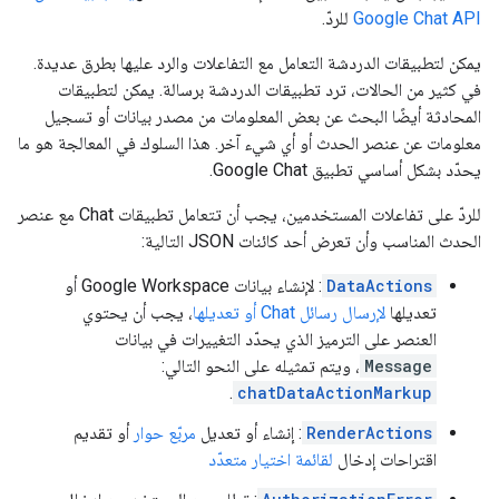
Google Chat API
للردّ.
يمكن لتطبيقات الدردشة التعامل مع التفاعلات والرد عليها بطرق عديدة.
في كثير من الحالات، ترد تطبيقات الدردشة برسالة. يمكن لتطبيقات
المحادثة أيضًا البحث عن بعض المعلومات من مصدر بيانات أو تسجيل
معلومات عن عنصر الحدث أو أي شيء آخر. هذا السلوك في المعالجة هو ما
يحدّد بشكل أساسي تطبيق Google Chat.
للردّ على تفاعلات المستخدمين، يجب أن تتعامل تطبيقات Chat مع عنصر
الحدث المناسب وأن تعرض أحد كائنات JSON التالية:
DataActions
: لإنشاء بيانات Google Workspace أو
تعديلها
لإرسال رسائل Chat أو تعديلها
، يجب أن يحتوي
العنصر على الترميز الذي يحدّد التغييرات في بيانات
Message
، ويتم تمثيله على النحو التالي:
.
chatDataActionMarkup
RenderActions
: إنشاء أو تعديل
مربّع حوار
أو تقديم
اقتراحات إدخال
لقائمة اختيار متعدّد