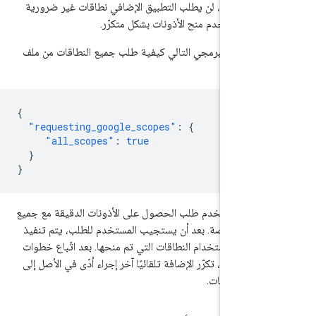
هذه الطريقة، لن يطلب التطبيق الإضافي نطاقات غير ضرورية
من المستخدم منح الأذونات بشكل متكرّر.
ج الرمز البرمجي التالي كيفية طلب جميع النطاقات من ملف
{
"requesting_google_scopes"
:
{
"all_scopes"
:
true
}
}
يظهر للمستخدم طلب الحصول على الأذونات الدقيقة مع جميع
نطاقات OAuth الناقصة. بعد أن يستجيب المستخدم للطلب، يتم تنفيذ
ة أخرى باستخدام النطاقات التي تم منحها. بعد اتّباع خطوات
الموافقة على OAuth، تكرّر الإضافة تلقائيًا آخر إجراء أدّى في الأصل إلى
 من الأذونات.