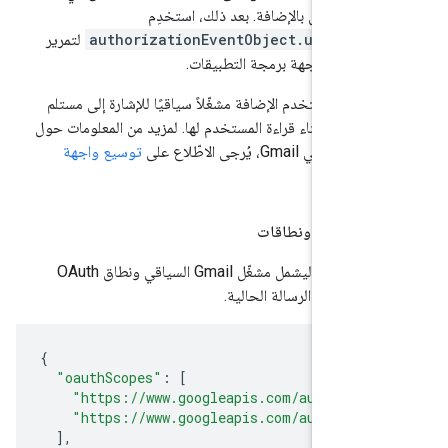
يان الخاص بالإضافة. بعد ذلك، استخدِم
authorizationEventObject.userOAu
لتمرير
انات من واجهة برمجة التطبيقات.
التالي، تستخدم الإضافة مشغّلاً سياقيًا للإشارة إلى مستلم
إلكترونية أثناء قراءة المستخدم لها. لمزيد من المعلومات حول
 Gmail، يُرجى الاطّلاع على
توسيع واجهة
رسائل
.
مل مشغِّلة ونطاقات
أولاً، عدِّل ملف البيان ليشمل مشغّل Gmail السياقي ونطاق OAuth
وصول إلى الرسالة الحالية.
{
"oauthScopes"
:
[
"https://www.googleapis.com/auth/gmai
"https://www.googleapis.com/auth/gmai
],