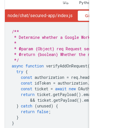
N
Python
جافا
node/chat/secured-app/index.js
 GitHub
/**
 * Determine whether a Google Workspace a
 * 
 * @param {Object} req Request sent from 
 * @return {boolean} Whether the request 
 */
async
function
verifyAddOnRequest
(
req
)
{
try
{
const
authorization
=
req
.
headers
.
aut
const
idToken
=
authorization
.
substri
const
ticket
=
await
new
OAuth2Client
return
ticket
.
getPayload
().
email_veri
        && 
ticket
.
getPayload
().
email
===
}
catch
(
unused
)
{
return
false
;
}
}