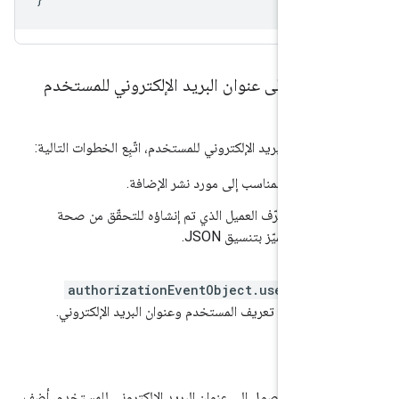
حصول على عنوان البريد الإلكتروني للمستخدم
عنوان البريد الإلكتروني للمستخدم، اتّبِع الخطوات التالية:
ف النطاق المناسب إلى مورد نشر الإضافة.
ل على معرّف العميل الذي تم إنشاؤه للتحقّق من صحة
الويب المميّز بتنسيق JSON.
خدِم
authorizationEventObject.userIdTok
تخراج رقم تعريف المستخدم وعنوان البريد الإلكتروني.
طاق
 إذن الوصول إلى عنوان البريد الإلكتروني للمستخدم، أضِف