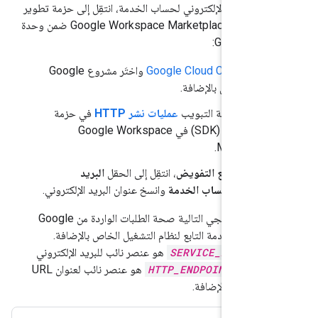
 البريد الإلكتروني لحساب الخدمة، انتقِل إلى حزمة تطوير
البرامج (SDK) في Google Workspace Marketplace ضمن وحدة
ح
Google Cloud Console
واختَر مشروع Google
ص بالإضافة.
ِل إلى علامة التبويب
عمليات نشر HTTP
في حزمة
تطوير البرامج (SDK) في Google Workspace
Marketpla
قسم
مرجع التفويض
، انتقِل إلى الحقل
البريد
لكتروني لحساب الخدمة
وانسخ عنوان البريد الإلكتروني.
تثبت عيّنة الرمز البرمجي التالية صحة الطلبات الواردة من Google
ساب الخدمة التابع لنظام التشغيل الخاص بالإضافة.
SERVICE_ACCOUNT
هو عنصر نائب للبريد الإلكتروني
دمة، و
HTTP_ENDPOINT
هو عنصر نائب لعنوان URL
دمة في الإضافة.