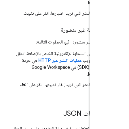
Marketpla
ب عملية النشر التي تريد اختبارها، انقر على
تثبيت
.
بيت إضافة غير منشورة
ت إضافة غير منشورة، اتّبِع الخطوات التالية:
مشروع على السحابة الإلكترونية الخاص بالإضافة، انتقِل
 علامة التبويب
عمليات النشر عبر HTTP
في حزمة
تطوير البرامج (SDK) في Google Workspace
Marketpla
ب عملية النشر التي تريد إلغاء تثبيتها، انقر على
إلغاء
ثبيت
.
خططات JSON
نماذج المخطط التالية في بيئة التطوير. على سبيل المثال،