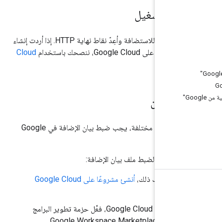
يئة التشغيل
اختَر البنية الأساسية للاستضافة وأعِدّ نقاط نهاية HTTP. إذا أردت إنشاء
ى Google Cloud، ننصحك باستخدام
Cloud
لف بيان
عند إنشاء إضافة بلغة مختلفة، يجب ضبط بيان الإضافة في Google
وات التالية لضبط ملف بيان الإضافة:
 لم يسبق لك ذلك،
أنشئ مشروعًا على Google Cloud
ضافة
.
في Google Cloud Console، فعِّل حزمة تطوير البرامج