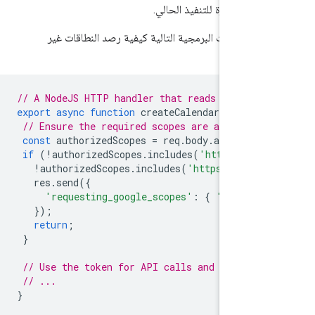
ير متوفّرة للتنفيذ الحالي.
التعليمات البرمجية التالية كيفية رصد النطاقات غير
// A NodeJS HTTP handler that reads the lat
export
async
function
createCalendarEventFr
// Ensure the required scopes are authoriz
const
authorizedScopes
=
req
.
body
.
authoriz
if
(
!
authorizedScopes
.
includes
(
'https://ww
!
authorizedScopes
.
includes
(
'https://www.
res
.
send
({
'requesting_google_scopes'
:
{
'scopes'
});
return
;
}
// Use the token for API calls and return 
// ...
}