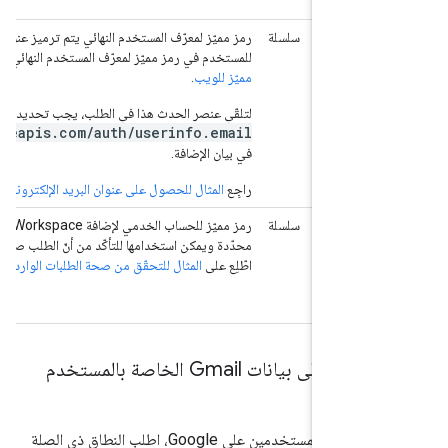
T
author
سلسلة
رمز مميّز لمعرّف المستخدم النهائي يتم ترميز عنوان البريد الإلكترو
E
للمستخدم في رمز مميّز لمعرّف المستخدم النهائي، ويتم تنسيقه كـ
Obj
مميّز للويب
.
us
لتلقّي عنصر الحدث هذا في الطلب، يجب تحديد النطاق
T
/www.googleapis.com/auth/userinfo.email
في بيان الإضافة.
راجِع
المثال للحصول على عنوان البريد الإلكتروني للمستخدم
.
author
سلسلة
رمز مميّز للحساب الخدمي لإضافة ace
E
محدّدة ويمكن استخدامها للتأكّد من أنّ الطلب صادر من Google.
Obj
اطّلِع على
المثال للتحقّق من صحة الطلبات الواردة من Google
.
syst
T
ى بيانات Gmail الخاصة بالمستخدم
للوصول إلى بيانات المستخدمين على Google، اطلب النطاق ذي الصلة