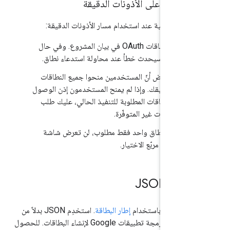
لمفروضة على الأذونات الدقيقة
قيود التالية عند استخدام مسار الأذونات الدقيقة:
يجب إدراج نطاقات OAuth في بيان المشروع. وفي حال
 توفّرها، سيحدث خطأ عند محاولة استدعاء نطاق.
يمكنك افتراض أنّ المستخدمين منحوا جميع النطاقات
طلوبة لتطبيقك. وإذا لم يمنح المستخدمون إذن الوصول
 جميع النطاقات المطلوبة للتنفيذ الحالي، عليك طلب
ات للنطاقات غير المتوفّرة.
 كان هناك نطاق واحد فقط مطلوب، لن تعرض شاشة
الموافقة مربّع الاختيار.
قة JSON
ة الإضافة باستخدام
إطار البطاقة
. استخدِم JSON بدلاً من
خدمة البطاقات في برمجة تطبيقات Google لإنشاء البطاقات. للحصول