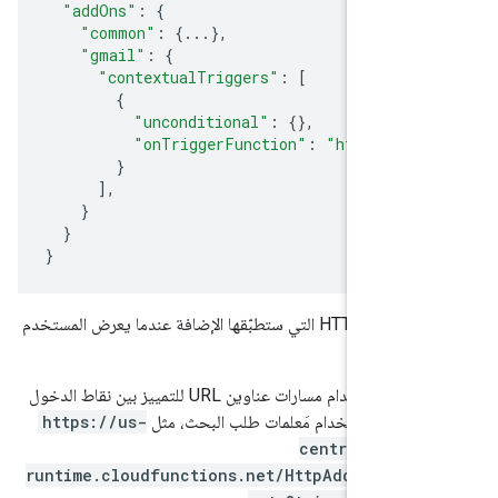
"addOns"
:
{
"common"
:
{
...
},
"gmail"
:
{
"contextualTriggers"
:
[
{
"unconditional"
:
{},
"onTriggerFunction"
:
"https://u
}
],
}
}
}
حدِّد نقطة نهاية HTTPS التي ستطبّقها الإضافة عندما يعرض المستخدم
ونية.
إذا كنت لا تريد استخدام مسارات عناوين URL للتمييز بين نقاط الدخول
 يمكنك استخدام مَعلمات طلب البحث، مثل
https://us-
central1-tes
runtime.cloudfunctions.net/HttpAddOn/exa