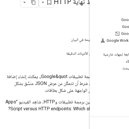
 نقاط نهاية HTTP
 الصفحة
ة التشغيل
 بيان
نطاقات الصريحة في البيان
ونات الدقيقة
المفروضة على الأذونات الدقيقة
ية
كبديل عن &quot;برمجة تطبيقات Google&quot;، يمكنك إنشاء إضافة
بأي لغة ترميز تريدها، شرط أن تتمكّن من عرض JSON منسَّق بشكل
يتم عرض الواجهة على شكل بطاقات.
للاطّلاع على مقارنة بين برمجة تطبيقات وHTTP، شاهِد الفيديو "Apps
Script versus HTTP endpoints: Which should you choose?