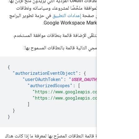
للمستخدمين تحديد نطاقات OAuth الفردية التي يريدون منح الإذن بها.
شة طلب الموافقة ملخّصًا لمشروعك وسياساته ونطاقات
لمطلوبة من صفحة
إعدادات التطبيق
في حزمة تطوير البرامج
ذ الإضافة، تتلقّى الإضافة قائمة بنطاقات موافقة المستخدم.
 الرمز البرمجي التالية قائمة بالنطاقات المسموح بها:
{
"authorizationEventObject"
:
{
"userOAuthToken"
:
"
USER_OAUTH_TOKEN
"
"authorizedScopes"
:
[
"https://www.googleapis.com/auth/
"https://www.googleapis.com/auth/
]
}
}
رين مراجعة قائمة النطاقات المصرّح بها لمعرفة ما إذا كانت هناك