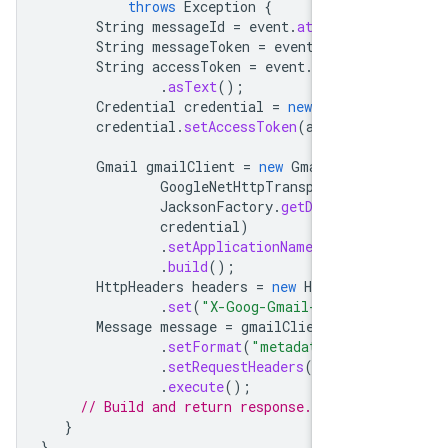
throws
Exception
{
String
messageId
=
event
.
at
(
"/gmai
String
messageToken
=
event
.
at
(
"//
String
accessToken
=
event
.
at
(
"//a
.
asText
();
Credential
credential
=
new
Creden
credential
.
setAccessToken
(
accessTo
Gmail
gmailClient
=
new
Gmail
.
Buil
GoogleNetHttpTransport
.
new
JacksonFactory
.
getDefaultI
credential
)
.
setApplicationName
(
"GSAO 
.
build
();
HttpHeaders
headers
=
new
HttpHead
.
set
(
"X-Goog-Gmail-Access-
Message
message
=
gmailClient
.
user
.
setFormat
(
"metadata"
)
.
setRequestHeaders
(
headers
.
execute
();
// Build and return response...
}
}