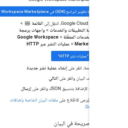
تفعيل حزمة تطوير البرامج (SDK) في Google Workspace Marketplace
menu
ِل إلى
القائمة
>
هات برمجة التطبيقات والخدمات
>
واجهات برمجة
طبيقات والخدمات المفعَّلة
>
Google Workspace
Marketplace 
>
عمليات النشر عبر HTTP
.
الانتقال إلى "عمليات نشر HTTP"
أعلى الصفحة، انقر على
إنشاء عملية نشر جديدة
.
ل اسمًا لملف البيان وانقر على
التالي
.
معلومات الإضافة بتنسيق JSON وانقر على
إرسال
.
لمعلومات، يُرجى الاطّلاع على
ملفات البيان الخاصة بإضافات
.
Google Wo
اقات الصريحة في البيان