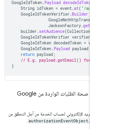
GoogleIdToken
.
Payload
decodeIdToken
(
JsonN
String
idToken
=
event
.
at
(
"/authoriza
GoogleIdTokenVerifier
.
Builder
builder
GoogleNetHttpTransport
.
ne
JacksonFactory
.
getDefault
builder
.
setAudience
(
Collections
.
singl
GoogleIdTokenVerifier
verifier
=
buil
GoogleIdToken
decodedToken
=
verifier
GoogleIdToken
.
Payload
payload
=
decod
return
payload
;
// E.g. payload.getEmail() for email,
}
حقّق من صحة الطلبات الواردة من Google
عنوان البريد الإلكتروني لحساب الخدمة من أجل التحقّق من
.
authorizationEventObject.system