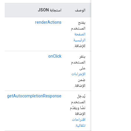
ال
الوصف
استجابة JSON
ho
يفتح
renderActions
Trigger
المستخدم
Func
الصفحة
الرئيسية
للإضافة.
On
ينقر
onClick
act
المستخدم
func
على
الإجراءات
ضِمن
الإضافة.
Text
يُدخِل
getAutocompletionResponse
المستخدم
Comp
نصًا ويقدّم
Act
الإضافة
func
اقتراحات
تلقائية.