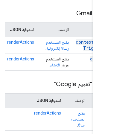
ل إلى Gmail
ال
الوصف
استجابة JSON
contextual
Trig
يفتح المستخدم
renderActions
Trigger
Func
رسالة إلكترونية
.
compose
T
يفتح المستخدم
renderActions
عرض
الإنشاء
.
ل إلى "تقويم Google"
ال
الوصف
استجابة JSON
eve
يفتح
renderActions
Tri
المستخدم
حدثًا
.