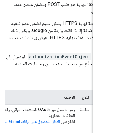
الطلب المُرسَل إلى نقطة النهاية هو طلب POST يتضمّن عنصر حدث
احرص على حماية نقطة نهاية HTTPS بشكل سليم لضمان عدم تنفيذ
الطلبات الواردة إلى الإضافة إلا إذا كانت واردة من Google. ويكون ذلك
مهمًا بشكل خاص إذا كانت نقطة نهاية HTTPS تعرض بيانات المستخدم
.
موز تعريف
authorizationEventObject
للوصول إلى
عريف
لمميّز
النوع
الوصف
author
سلسلة
رمز الدخول عبر OAuth للمستخدم النهائي، والذي تم تفويضه ب
E
النطاقات المطلوبة
Obj
اطّلِع على
المثال للحصول على بيانات Gmail الخاصة بمستخدم
.
user
O