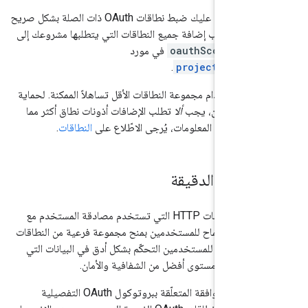
لإنشاء إضافة HTTP، عليك ضبط نطاقات OAuth ذات الصلة بشكل صريح
إضافة. يجب إضافة جميع النطاقات التي يتطلبها مشروعك إلى
وفة
oauthScopes
في مورد
.
projects.depl
ًا باستخدام مجموعة النطاقات الأقل تساهلاً الممكنة. لحماية
المستخدمين، يجب
ألا
تطلب الإضافات أذونات نطاق أكثر مما
. لمزيد من المعلومات، يُرجى الاطّلاع على
النطاقات
.
لأذونات الدقيقة
H التي تستخدم مصادقة المستخدم مع
لدقيقة
للسماح للمستخدمين بمنح مجموعة فرعية من النطاقات
ويتيح ذلك للمستخدمين التحكّم بشكل أدق في البيانات التي
 كما يوفّر مستوى أفضل من الشفافية والأمان.
تتيح شاشة طلب الموافقة المتعلّقة ببروتوكول OAuth التفصيلية