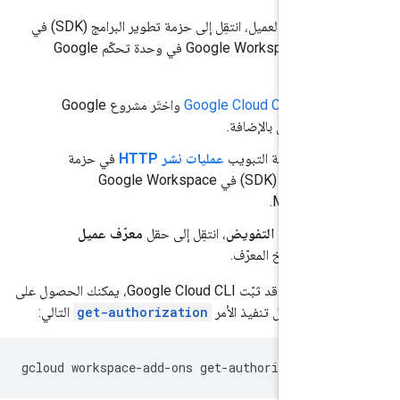
للحصول على معرّف العميل، انتقِل إلى حزمة تطوير البرامج (SDK) في
Google Workspace Marketplace في وحدة تحكّم Google
ح
Google Cloud Console
واختَر مشروع Google
ص بالإضافة.
ِل إلى علامة التبويب
عمليات نشر HTTP
في حزمة
تطوير البرامج (SDK) في Google Workspace
Marketpla
قسم
مورد التفويض
، انتقِل إلى حقل
معرّف عميل
OAu
وانسخ المعرّف.
بدلاً من ذلك، إذا كنت قد ثبّت Google Cloud CLI، يمكنك الحصول على
يل من خلال تنفيذ الأمر
get-authorization
التالي:
gcloud
workspace-add-ons