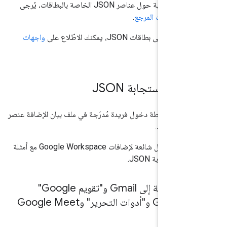
على معلومات تفصيلية حول عناصر JSON الخاصة بالبطاقات، يُرجى
لى
مستندات المرجع
.
 على بطاقات JSON، يمكنك الاطّلاع على
واجهات
.
اصر استجابة JSON
ون لكل نقطة دخول فريدة مُدرَجة في ملف بيان الإضافة عنصر
في ما يلي نقاط دخول شائعة لإضافات Google Workspace مع أمثلة
استجابة JSON.
نقاط دخول شائعة إلى Gmail و"تقويم Google"