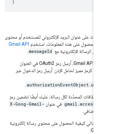
}
لمعلومات
نصر الحدث على عنوان البريد الإلكتروني للمستخدم أو محتوى
إلكترونية. للحصول على هذه المعلومات، استخدِم
Gmail API
ى محتوى الرسالة الإلكترونية مع
messageId
.
 أرسِل رمز OAuth2 في العنوان
Author
كرمز مميز لحامل الإذن. أرسِل رمز الدخول عبر
.
authorizationEventObject.userOau
م أحد النطاقات المحدّدة لكل رسالة، عليك أيضًا تضمين رمز
gmail.accessToken
في عنوان
X-Goog-Gmail-
Acces
إضافي.
ج الرمز التالي كيفية الحصول على محتوى رسالة إلكترونية