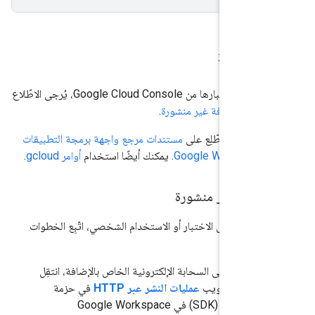
الإضافة
لتثبيت إضافتك واختبارها من Google Cloud Console، يُرجى الاطّلاع
ثبيت إضافة غير منشورة
.
افة آليًا، اطّلِع على
مستندات مرجع واجهة برمجة التطبيقات
. يمكنك أيضًا استخدام
أوامر gcloud
.
ضافة غير منشورة
ضافة بغرض الاختبار أو الاستخدام الشخصي، اتّبِع الخطوات
مشروع على السحابة الإلكترونية الخاص بالإضافة، انتقِل
 علامة التبويب
عمليات النشر عبر HTTP
في حزمة
تطوير البرامج (SDK) في Google Workspace