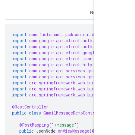
Node.JS
import
com.fasterxml.jackson.databind.Jso
import
com.google.api.client.auth.oauth2.
import
com.google.api.client.auth.oauth2.
import
com.google.api.client.googleapis.j
import
com.google.api.client.json.jackson
import
com.google.api.client.http.HttpHea
import
com.google.api.services.gmail.Gmai
import
com.google.api.services.gmail.mode
import
org.springframework.web.bind.annot
import
org.springframework.web.bind.annot
import
org.springframework.web.bind.annot
@RestController
public
class
GmailMessageDemoController
{
@PostMapping
(
"/message"
)
public
JsonNode
onViewMessage
(
@Request