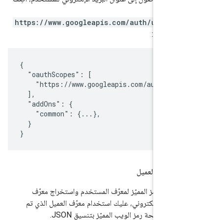
https://www.googleapis.com/auth/userinf
ان الإضافة:
{

  "oauthScopes": [

    "https://www.googleapis.com/auth/useri
  ],

  "addOns": {

    "common": {...},

  }

}
ى معرّف العميل
 صحة الرمز المميّز لمعرّف المستخدم واستخراج معرّف
البريد الإلكتروني، عليك استخدام معرّف العميل الذي تم
قّق من صحة رمز الويب المميّز بتنسيق JSON.