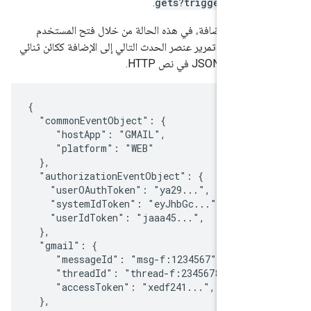
.
gets?trigger=onEm
تشغيل الإضافة، في هذه الحالة من خلال فتح المستخدم
رونية، يتم تمرير عنصر الحدث التالي إلى الإضافة ككائن ثنائي
JSON في نص HTTP.
{

  "commonEventObject": {

     "hostApp": "GMAIL",

     "platform": "WEB"

  },

  "authorizationEventObject": {

    "userOAuthToken": "ya29...",

    "systemIdToken": "eyJhbGc...",

    "userIdToken": "jaaa45...",

  },

  "gmail": {

     "messageId": "msg-f:1234567",

     "threadId": "thread-f:2345678",

     "accessToken": "xedf241...",

  },
