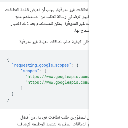
لإضافة أي نطاقات غير متوفّرة، يجب أن تعرض قائمة النطاقات
 يعرض التطبيق الإضافي رسالة تطلب من المستخدم منح
قة للنطاقات غير المتوفّرة. يمكن للمستخدم بعد ذلك اختيار
تي يريد السماح بها.
ج الرمز التالي كيفية طلب نطاقات معيّنة غير متوفّرة:
{
"requesting_google_scopes"
:
{
"scopes"
:
[
"https://www.googleapis.com/auth/bo
"https://www.googleapis.com/auth/yo
]
}
}
من أنّه يمكن للمطوّرين طلب نطاقات فردية، من أفضل
طلب جميع النطاقات المطلوبة لتنفيذ الوظيفة الإضافية