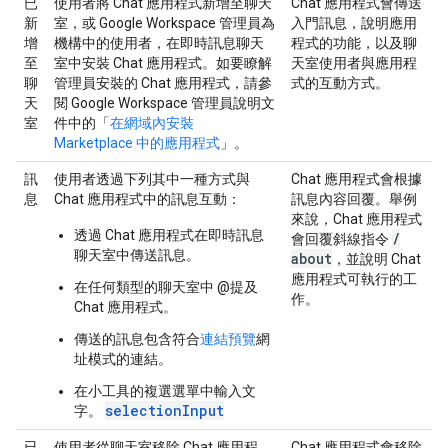
已
使用者將 Chat 應用程式新增至聊天
Chat 應用程式會傳送
新
室，或 Google Workspace 管理員為
入門訊息，說明應用
增
機構中的使用者，在即時訊息聊天
程式的功能，以及聊
至
室中安裝 Chat 應用程式。如要瞭解
天室使用者與應用程
聊
管理員安裝的 Chat 應用程式，請參
式的互動方式。
天
閱 Google Workspace 管理員說明文
室
件中的「
在網域內安裝
Marketplace 中的應用程式
」。
訊
使用者透過下列其中一種方式與
Chat 應用程式會根據
息
Chat 應用程式中的訊息互動：
訊息內容回覆。舉例
來說，Chat 應用程式
透過 Chat 應用程式在即時訊息
/
會回覆斜線指令
聊天室中傳送訊息。
about
，並說明 Chat
應用程式可執行的工
在任何類型的聊天室中 @提及
作。
Chat 應用程式。
傳送的訊息包含符合
連結預覽
網
址模式的連結。
在小工具的複選選單中輸入文
selectionInput
字。
已
使用者從聊天室移除 Chat 應用程
Chat 應用程式會移除