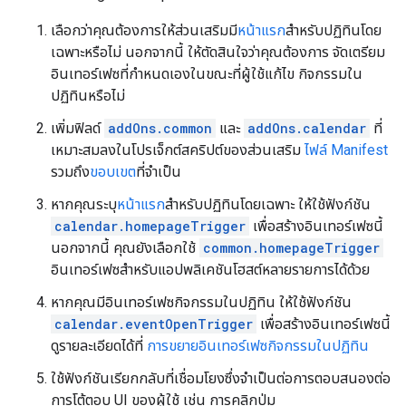
เลือกว่าคุณต้องการให้ส่วนเสริมมี
หน้าแรก
สำหรับปฏิทินโดย
เฉพาะหรือไม่ นอกจากนี้ ให้ตัดสินใจว่าคุณต้องการ จัดเตรียม
อินเทอร์เฟซที่กำหนดเองในขณะที่ผู้ใช้แก้ไข กิจกรรมใน
ปฏิทินหรือไม่
เพิ่มฟิลด์
addOns.common
และ
addOns.calendar
ที่
เหมาะสมลงในโปรเจ็กต์สคริปต์ของส่วนเสริม
ไฟล์ Manifest
รวมถึง
ขอบเขต
ที่จำเป็น
หากคุณระบุ
หน้าแรก
สำหรับปฏิทินโดยเฉพาะ ให้ใช้ฟังก์ชัน
calendar.homepageTrigger
เพื่อสร้างอินเทอร์เฟซนี้
นอกจากนี้ คุณยังเลือกใช้
common.homepageTrigger
อินเทอร์เฟซสำหรับแอปพลิเคชันโฮสต์หลายรายการได้ด้วย
หากคุณมีอินเทอร์เฟซกิจกรรมในปฏิทิน ให้ใช้ฟังก์ชัน
calendar.eventOpenTrigger
เพื่อสร้างอินเทอร์เฟซนี้
ดูรายละเอียดได้ที่
การขยายอินเทอร์เฟซกิจกรรมในปฏิทิน
ใช้ฟังก์ชันเรียกกลับที่เชื่อมโยงซึ่งจำเป็นต่อการตอบสนองต่อ
การโต้ตอบ UI ของผู้ใช้ เช่น การคลิกปุ่ม