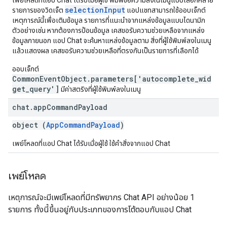
เพย์โหลดที่แอป Chat ได้รับเมื่อผู้ใช้ พิมพ์ข้อความลงในเมนูแบบเลือกหลาย
selectionInput
รายการของวิดเจ็ต
แอปแชทสามารถใช้ออบเจ็กต์
เหตุการณ์นี้เพื่อเติมข้อมูล รายการที่แนะนำจากแหล่งข้อมูลแบบไดนามิก
ตัวอย่างเช่น หากต้องการป้อนข้อมูล เคสขอรับความช่วยเหลือจากแหล่ง
ข้อมูลภายนอก แอป Chat จะค้นหาแหล่งข้อมูลตาม สิ่งที่ผู้ใช้พิมพ์ลงในเมนู
แล้วแสดงผล เคสขอรับความช่วยเหลือที่ตรงกันเป็นรายการที่เลือกได้
ออบเจ็กต์
CommonEventObject.parameters['autocomplete_wid
get_query']
มีค่าสตริงที่ผู้ใช้พิมพ์ลงในเมนู
chat
.
app
Command
Payload
object (
AppCommandPayload
)
เพย์โหลดที่แอป Chat ได้รับเมื่อผู้ใช้ ใช้คำสั่งจากแอป Chat
เพย์โหลด
เหตุการณ์จะมีเพย์โหลดที่มีทรัพยากร Chat API อย่างน้อย 1
รายการ ทั้งนี้ขึ้นอยู่กับประเภทของการโต้ตอบกับแอป Chat