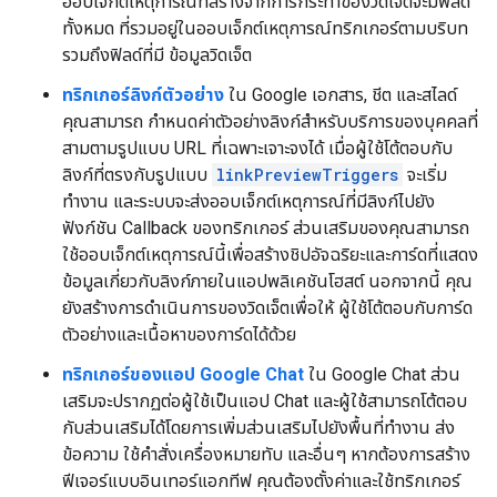
ออบเจ็กต์เหตุการณ์ที่สร้างจากการกระทําของวิดเจ็ตจะมีฟิลด์
ทั้งหมด ที่รวมอยู่ในออบเจ็กต์เหตุการณ์ทริกเกอร์ตามบริบท
รวมถึงฟิลด์ที่มี ข้อมูลวิดเจ็ต
ทริกเกอร์ลิงก์ตัวอย่าง
ใน Google เอกสาร, ชีต และสไลด์
คุณสามารถ กำหนดค่าตัวอย่างลิงก์สำหรับบริการของบุคคลที่
สามตามรูปแบบ URL ที่เฉพาะเจาะจงได้ เมื่อผู้ใช้โต้ตอบกับ
ลิงก์ที่ตรงกับรูปแบบ
linkPreviewTriggers
จะเริ่ม
ทำงาน และระบบจะส่งออบเจ็กต์เหตุการณ์ที่มีลิงก์ไปยัง
ฟังก์ชัน Callback ของทริกเกอร์ ส่วนเสริมของคุณสามารถ
ใช้ออบเจ็กต์เหตุการณ์นี้เพื่อสร้างชิปอัจฉริยะและการ์ดที่แสดง
ข้อมูลเกี่ยวกับลิงก์ภายในแอปพลิเคชันโฮสต์ นอกจากนี้ คุณ
ยังสร้างการดำเนินการของวิดเจ็ตเพื่อให้ ผู้ใช้โต้ตอบกับการ์ด
ตัวอย่างและเนื้อหาของการ์ดได้ด้วย
ทริกเกอร์ของแอป Google Chat
ใน Google Chat ส่วน
เสริมจะปรากฏต่อผู้ใช้เป็นแอป Chat และผู้ใช้สามารถโต้ตอบ
กับส่วนเสริมได้โดยการเพิ่มส่วนเสริมไปยังพื้นที่ทำงาน ส่ง
ข้อความ ใช้คำสั่งเครื่องหมายทับ และอื่นๆ หากต้องการสร้าง
ฟีเจอร์แบบอินเทอร์แอกทีฟ คุณต้องตั้งค่าและใช้ทริกเกอร์