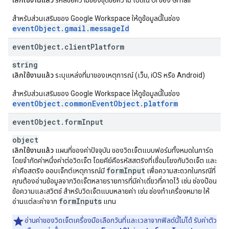
เลิกใช้งานแล้ว
รหัสข้อความของชุดข้อความ เปิดใน UI ของ Gmail
สำหรับส่วนเสริมของ Google Workspace ให้ดูข้อมูลนี้ในช่อง
eventObject.gmail.messageId
event
Object
.
client
Platform
string
เลิกใช้งานแล้ว
ระบุแหล่งที่มาของเหตุการณ์ (เว็บ, iOS หรือ Android)
สำหรับส่วนเสริมของ Google Workspace ให้ดูข้อมูลนี้ในช่อง
eventObject.commonEventObject.platform
event
Object
.
form
Input
object
เลิกใช้งานแล้ว
แผนที่ของค่าปัจจุบัน ของวิดเจ็ตแบบฟอร์มทั้งหมดในการ์ด
โดยจำกัดค่าหนึ่งค่าต่อวิดเจ็ต โดยคีย์คือรหัสสตริงที่เชื่อมโยงกับวิดเจ็ต และ
form
Input
ค่าคือสตริง ออบเจ็กต์เหตุการณ์มี
เพื่อความสะดวกในกรณีที่
คุณต้องอ่านข้อมูลจากวิดเจ็ตหลายรายการที่มีค่าเดี่ยวที่คาดไว้ เช่น ช่องป้อน
ข้อความและสวิตช์ สำหรับวิดเจ็ตแบบหลายค่า เช่น ช่องทำเครื่องหมาย ให้
form
Inputs
อ่านแต่ละค่าจาก
แทน
อ่านค่าของวิดเจ็ตเครื่องมือเลือกวันที่และเวลาจากฟิลด์นี้ไม่ได้ รับค่าตัว