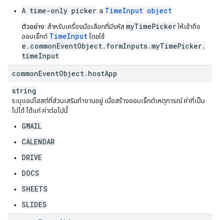
A time-only picker
TimeInput object
: a
myTimePicker
ตัวอย่าง
: สำหรับเครื่องมือเลือกที่มีรหัส
ให้เข้าถึง
TimeInput
ออบเจ็กต์
โดยใช้
e.commonEventObject.formInputs.myTimePicker.
timeInput
common
Event
Object
.
host
App
string
ระบุแอปโฮสต์ที่ส่วนเสริมทำงานอยู่ เมื่อสร้างออบเจ็กต์เหตุการณ์ ค่าที่เป็น
ไปได้ ได้แก่ ค่าต่อไปนี้
GMAIL
CALENDAR
DRIVE
DOCS
SHEETS
SLIDES