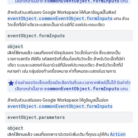
commonEventObject.formInputs
เลือกเหล่านั้นจาก
แทน
สำหรับส่วนเสริมของ Google Workspace ให้ค้นหาข้อมูลนี้ในฟิลด์
eventObject.commonEventObject.formInputs
แทน ส่วน
วิดเจ็ตที่มีค่าเดียวจะแสดงเป็นอาร์เรย์ที่มี องค์ประกอบเดียว
event
Object
.
form
Inputs
object
เลิกใช้งานแล้ว
แผนที่ของค่าปัจจุบันของ วิดเจ็ตในการ์ด ซึ่งแสดงเป็น
รายการสตริง คีย์คือ รหัสสตริงที่เชื่อมโยงกับวิดเจ็ต สําหรับวิดเจ็ตที่มีค่า
เดียว ระบบจะแสดงค่าในอาร์เรย์ที่มีองค์ประกอบเดียว สำหรับวิดเจ็ตที่มี
หลายค่า เช่น กลุ่มช่องทําเครื่องหมาย ค่าทั้งหมดจะแสดงในรายการ
อ่านค่าของวิดเจ็ตเครื่องมือเลือกวันที่และเวลาจากฟิลด์นี้ไม่ได้ รับค่าตัว
commonEventObject.formInputs
เลือกเหล่านั้นจาก
แทน
สำหรับส่วนเสริมของ Google Workspace ให้ดูข้อมูลนี้ในช่อง
eventObject.commonEventObject.formInputs
event
Object
.
parameters
object
Action
เลิกใช้งานแล้ว
แผนที่ของพารามิเตอร์เพิ่มเติม ที่คุณระบุให้กับ