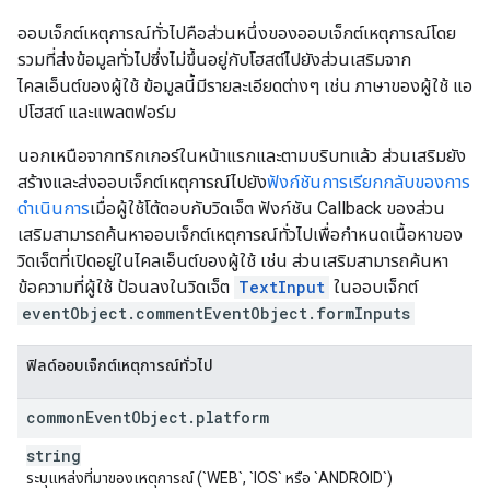
ออบเจ็กต์เหตุการณ์ทั่วไปคือส่วนหนึ่งของออบเจ็กต์เหตุการณ์โดย
รวมที่ส่งข้อมูลทั่วไปซึ่งไม่ขึ้นอยู่กับโฮสต์ไปยังส่วนเสริมจาก
ไคลเอ็นต์ของผู้ใช้ ข้อมูลนี้มีรายละเอียดต่างๆ เช่น ภาษาของผู้ใช้ แอ
ปโฮสต์ และแพลตฟอร์ม
นอกเหนือจากทริกเกอร์ในหน้าแรกและตามบริบทแล้ว ส่วนเสริมยัง
สร้างและส่งออบเจ็กต์เหตุการณ์ไปยัง
ฟังก์ชันการเรียกกลับของการ
ดำเนินการ
เมื่อผู้ใช้โต้ตอบกับวิดเจ็ต ฟังก์ชัน Callback ของส่วน
เสริมสามารถค้นหาออบเจ็กต์เหตุการณ์ทั่วไปเพื่อกำหนดเนื้อหาของ
วิดเจ็ตที่เปิดอยู่ในไคลเอ็นต์ของผู้ใช้ เช่น ส่วนเสริมสามารถค้นหา
ข้อความที่ผู้ใช้ ป้อนลงในวิดเจ็ต
TextInput
ในออบเจ็กต์
eventObject.commentEventObject.formInputs
ฟิลด์ออบเจ็กต์เหตุการณ์ทั่วไป
common
Event
Object
.
platform
string
ระบุแหล่งที่มาของเหตุการณ์ (`WEB`, `IOS` หรือ `ANDROID`)