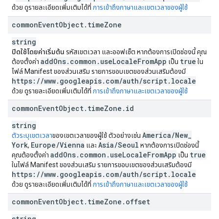
ด้วย ดูรายละเอียดเพิ่มเติมได้ที่
การเข้าถึงภาษาและเขตเวลาของผู้ใช้
common
Event
Object
.
time
Zone
string
ปิดใช้โดยค่าเริ่มต้น
รหัสเขตเวลา และออฟเซ็ต หากต้องการเปิดช่องนี้ คุณ
add
Ons
.
common
.
use
Locale
From
App
true
ต้องตั้งค่า
เป็น
ใน
ไฟล์ Manifest ของส่วนเสริม รายการขอบเขตของส่วนเสริมต้องมี
https:
/
/
www
.
googleapis
.
com
/
auth
/
script
.
locale
ด้วย ดูรายละเอียดเพิ่มเติมได้ที่
การเข้าถึงภาษาและเขตเวลาของผู้ใช้
common
Event
Object
.
time
Zone
.
id
string
America
/
New
_
ตัวระบุเขตเวลา
ของเขตเวลาของผู้ใช้ ตัวอย่างเช่น
York
Europe
/
Vienna
Asia
/
Seoul
,
และ
หากต้องการเปิดช่องนี้
add
Ons
.
common
.
use
Locale
From
App
true
คุณต้องตั้งค่า
เป็น
ในไฟล์ Manifest ของส่วนเสริม รายการขอบเขตของส่วนเสริมต้องมี
https:
/
/
www
.
googleapis
.
com
/
auth
/
script
.
locale
ด้วย ดูรายละเอียดเพิ่มเติมได้ที่
การเข้าถึงภาษาและเขตเวลาของผู้ใช้
common
Event
Object
.
time
Zone
.
offset
string