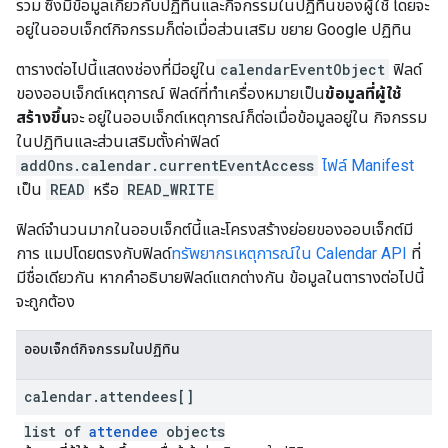
รวม ซึ่งมีข้อมูลเกี่ยวกับปฏิทินและกิจกรรมในปฏิทินของผู้ใช้ โดยจะ
อยู่ในออบเจ็กต์กิจกรรมก็ต่อเมื่อส่วนเสริม ขยาย Google ปฏิทิน
ตารางต่อไปนี้แสดงช่องที่มีอยู่ใน
calendarEventObject
ฟิลด์
ของออบเจ็กต์เหตุการณ์ ฟิลด์ที่ทําเครื่องหมายเป็น
ข้อมูลที่ผู้ใช้
สร้างขึ้น
จะ อยู่ในออบเจ็กต์เหตุการณ์ก็ต่อเมื่อข้อมูลอยู่ใน กิจกรรม
ในปฏิทินและส่วนเสริมตั้งค่าฟิลด์
addOns.calendar.currentEventAccess
ไฟล์ Manifest
เป็น
READ
หรือ
READ_WRITE
ฟิลด์จำนวนมากในออบเจ็กต์นี้และโครงสร้างย่อยของออบเจ็กต์มี
การ แมปโดยตรงกับฟิลด์
ทรัพยากรเหตุการณ์ใน Calendar API
ที่
มีชื่อเดียวกัน หากคำอธิบายฟิลด์แตกต่างกัน ข้อมูลในตารางต่อไปนี้
จะถูกต้อง
ออบเจ็กต์กิจกรรมในปฏิทิน
calendar
.
attendees[]
list of
attendee
objects