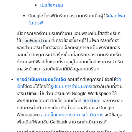
เปิดกิจกรรม
Google ไดรฟ์มีทริกเกอร์ตามบริบทเมื่อผู้ใช้
เลือกไฟล์
ในไดรฟ์
เมื่อทริกเกอร์ตามบริบททํางาน แอปพลิเคชันโฮสต์จะเรียก
ใช้
runFunction
ที่เกี่ยวข้องซึ่งระบุไว้ในไฟล์ Manifest
ของส่วนเสริม โดยส่งออบเจ็กต์เหตุการณ์เป็นพารามิเตอร์
ออบเจ็กต์เหตุการณ์ที่สร้างขึ้นเมื่อทริกเกอร์ตามบริบทเริ่ม
ทำงานจะมีฟิลด์ทั้งหมดที่รวมอยู่ในออบเจ็กต์เหตุการณ์ทริก
เกอร์หน้าแรก รวมถึงฟิลด์ที่มีข้อมูลตามบริบท
การดำเนินการของวิดเจ็ต
ออบเจ็กต์เหตุการณ์ ช่วยให้
วิด
เจ็ต
โต้ตอบได้โดยใช้
รูปแบบการดำเนินการ
เดียวกันกับที่ส่วน
เสริม Gmail ใช้ ส่วนเสริมของ Google Workspace ใช้
ฟังก์ชันตัวแฮนเดิลวิดเจ็ต ออบเจ็กต์
Action
และการตอบ
กลับการดำเนินการเดียวกัน ในส่วนเสริมของ Google
Workspace
ออบเจ็กต์เหตุการณ์การดำเนินการ
จะมีข้อมูล
เพิ่มเติมที่ฟังก์ชัน Callback สามารถดำเนินการได้