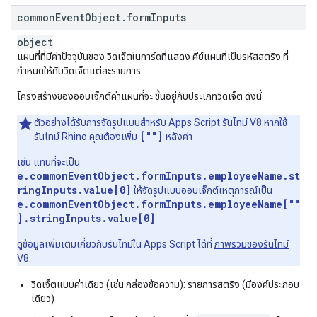
common
Event
Object
.
form
Inputs
object
แผนที่ที่มีค่าปัจจุบันของ วิดเจ็ตในการ์ดที่แสดง คีย์แผนที่เป็นรหัสสตริง ที่
กำหนดให้กับวิดเจ็ตแต่ละรายการ
โครงสร้างของออบเจ็กต์ค่าแผนที่จะ ขึ้นอยู่กับประเภทวิดเจ็ต ดังนี้
ตัวอย่างได้รับการจัดรูปแบบสำหรับ Apps Script รันไทม์ V8 หากใช้
[""]
รันไทม์ Rhino คุณต้องเพิ่ม
หลังค่า
เช่น แทนที่จะเป็น
e.commonEventObject.formInputs.employeeName.st
ringInputs.value[0]
ให้จัดรูปแบบออบเจ็กต์เหตุการณ์เป็น
e.commonEventObject.formInputs.employeeName[""
].stringInputs.value[0]
ดูข้อมูลเพิ่มเติมเกี่ยวกับรันไทม์ใน Apps Script ได้ที่
ภาพรวมของรันไทม์
V8
วิดเจ็ตแบบค่าเดียว (เช่น กล่องข้อความ): รายการสตริง (มีองค์ประกอบ
เดียว)