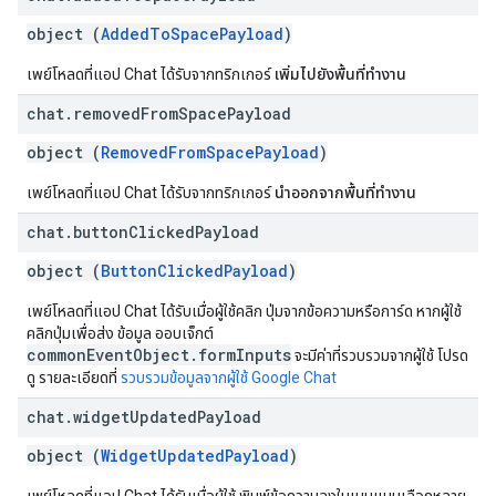
object (
AddedToSpacePayload
)
เพย์โหลดที่แอป Chat ได้รับจากทริกเกอร์
เพิ่มไปยังพื้นที่ทำงาน
chat
.
removed
From
Space
Payload
object (
RemovedFromSpacePayload
)
เพย์โหลดที่แอป Chat ได้รับจากทริกเกอร์
นำออกจากพื้นที่ทำงาน
chat
.
button
Clicked
Payload
object (
ButtonClickedPayload
)
เพย์โหลดที่แอป Chat ได้รับเมื่อผู้ใช้คลิก ปุ่มจากข้อความหรือการ์ด หากผู้ใช้
คลิกปุ่มเพื่อส่ง ข้อมูล ออบเจ็กต์
commonEventObject.formInputs
จะมีค่าที่รวบรวมจากผู้ใช้ โปรด
ดู รายละเอียดที่
รวบรวมข้อมูลจากผู้ใช้ Google Chat
chat
.
widget
Updated
Payload
object (
WidgetUpdatedPayload
)