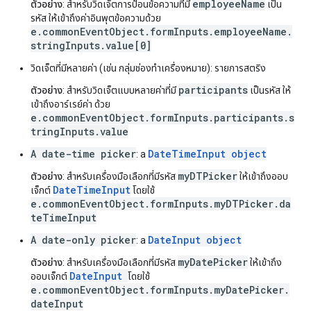
employeeName
ตัวอย่าง
: สำหรับวิดเจ็ตการป้อนข้อความที่มี
เป็น
รหัส ให้เข้าถึงค่าอินพุตข้อความด้วย
e.commonEventObject.formInputs.employeeName.
stringInputs.value[0]
วิดเจ็ตที่มีหลายค่า (เช่น กลุ่มช่องทำเครื่องหมาย): รายการสตริง
participants
ตัวอย่าง
: สำหรับวิดเจ็ตแบบหลายค่าที่มี
เป็นรหัส ให้
เข้าถึงอาร์เรย์ค่า ด้วย
e.commonEventObject.formInputs.participants.s
tringInputs.value
A date-time picker
DateTimeInput object
: a
myDTPicker
ตัวอย่าง
: สำหรับเครื่องมือเลือกที่มีรหัส
ให้เข้าถึงออบ
DateTimeInput
เจ็กต์
โดยใช้
e.commonEventObject.formInputs.myDTPicker.da
teTimeInput
A date-only picker
DateInput object
: a
myDatePicker
ตัวอย่าง
: สำหรับเครื่องมือเลือกที่มีรหัส
ให้เข้าถึง
DateInput
ออบเจ็กต์
โดยใช้
e.commonEventObject.formInputs.myDatePicker.
dateInput