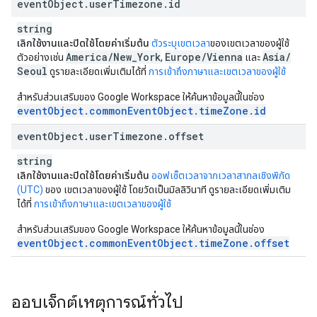
event
Object
.
user
Timezone
.
id
string
เลิกใช้งานและปิดใช้โดยค่าเริ่มต้น
ตัวระบุเขตเวลา
ของเขตเวลาของผู้ใช้
America
/
New
_
York
Europe
/
Vienna
Asia
/
ตัวอย่างเช่น
,
และ
Seoul
ดูรายละเอียดเพิ่มเติมได้ที่
การเข้าถึงภาษาและเขตเวลาของผู้ใช้
สำหรับส่วนเสริมของ Google Workspace ให้ค้นหาข้อมูลนี้ในช่อง
eventObject.commonEventObject.timeZone.id
event
Object
.
user
Timezone
.
offset
string
เลิกใช้งานและปิดใช้โดยค่าเริ่มต้น
ออฟเซ็ตเวลาจากเวลาสากลเชิงพิกัด
(UTC)
ของ เขตเวลาของผู้ใช้ โดยวัดเป็นมิลลิวินาที ดูรายละเอียดเพิ่มเติม
ได้ที่
การเข้าถึงภาษาและเขตเวลาของผู้ใช้
สำหรับส่วนเสริมของ Google Workspace ให้ค้นหาข้อมูลนี้ในช่อง
eventObject.commonEventObject.timeZone.offset
ออบเจ็กต์เหตุการณ์ทั่วไป