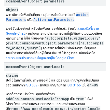
common
Event
Object
.
parameters
object
action
พารามิเตอร์เพิ่มเติมที่คุณ ระบุในการดำเนินการโดยใช้
Parameters
Action
.
set
Parameters
หรือ
เวอร์ชันตัวอย่างสำหรับนักพัฒนาซอฟต์แวร์:
สำหรับ
ส่วนเสริมที่ขยาย
Google Chat
หากต้องการแนะนำรายการตามที่ผู้ใช้พิมพ์ในเมนูแบบเลือก
"autocomplete_widget_query"
หลายรายการ ให้ใช้ ค่าของคีย์
event.commonEventObject.parameters["autocomple
(
te_widget_query"]
) คุณสามารถใช้ค่านี้เพื่อค้นหาฐานข้อมูลและ
แนะนำรายการที่เลือกได้แก่ผู้ใช้ขณะที่พิมพ์ โปรดดูรายละเอียดที่หัวข้อ
รวบรวมและประมวลผล ข้อมูลจากผู้ใช้ Google Chat
common
Event
Object
.
user
Locale
string
ปิดใช้โดยค่าเริ่มต้น
ภาษาของผู้ใช้ และตัวระบุประเทศ/ภูมิภาคในรูปแบบ
en-US
ของ รหัสภาษา
ISO 639
-รหัสประเทศ/ภูมิภาค
ISO 3166
เช่น
หากต้องการเปิดช่องนี้ คุณต้องตั้งค่า
addOns.common.useLocaleFromApp
true
เป็น
ในไฟล์
Manifest ของส่วนเสริม รายการขอบเขตของส่วนเสริมต้อง
https://www.googleapis.com/auth/script.locale
มี