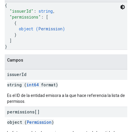
{
"issuerId"
: 
string
,
"permissions"
: 
[
{
object (
Permission
)
}
]
}
Campos
issuer
Id
string (
int64
format)
Es el ID de la entidad emisora a la que hace referencia la lista de
permisos.
permissions[]
object (
Permission
)