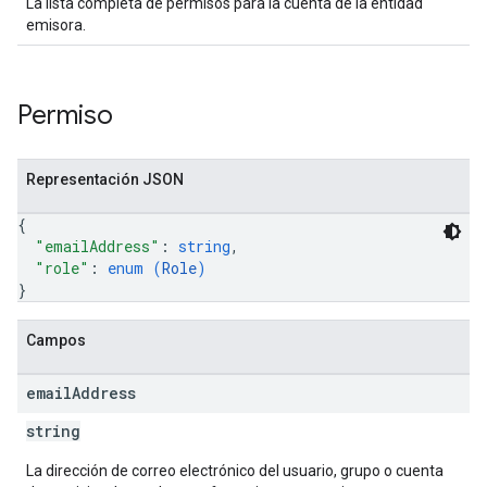
La lista completa de permisos para la cuenta de la entidad
emisora.
Permiso
Representación JSON
{
"emailAddress"
: 
string
,
"role"
: 
enum (
Role
)
}
Campos
email
Address
string
La dirección de correo electrónico del usuario, grupo o cuenta