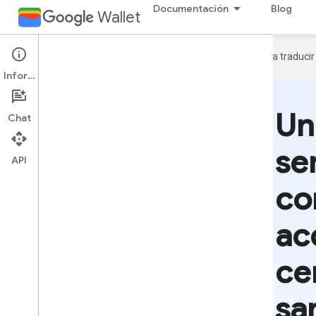
Documentación
Blog
Wallet
Google utiliza tecnología de IA para traduci
Información
Un
Chat
sen
API
co
ac
ce
sa