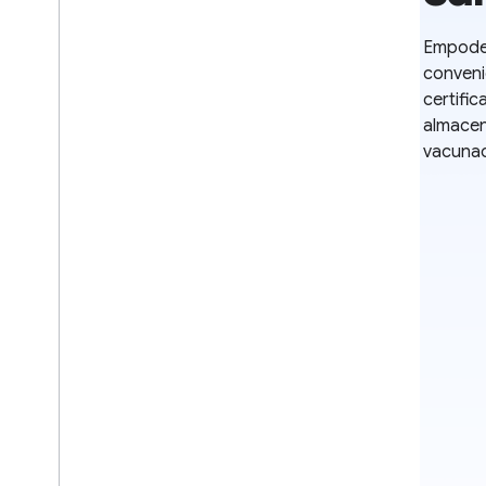
Empoder
conveni
certifi
almacen
vacunac