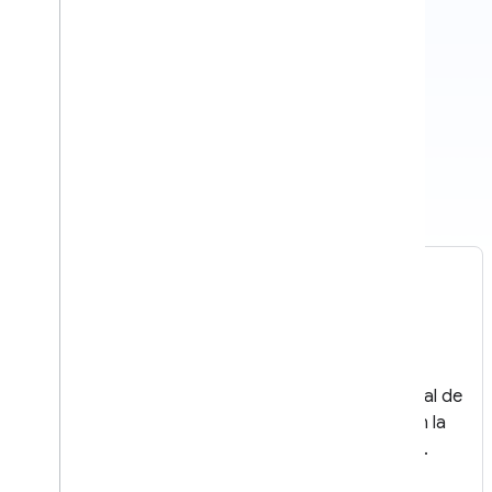
Certificados de vacunación
Los usuarios pueden almacenar una copia digital de
su tarjeta de vacunación contra el COVID-19 en la
Billetera de Google en sus dispositivos Android.