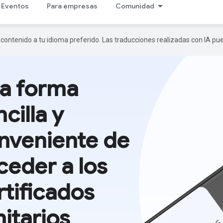
Eventos
Para empresas
Comunidad
r contenido a tu idioma preferido. Las traducciones realizadas con IA p
a forma
cilla y
nveniente de
ceder a los
rtificados
nitarios