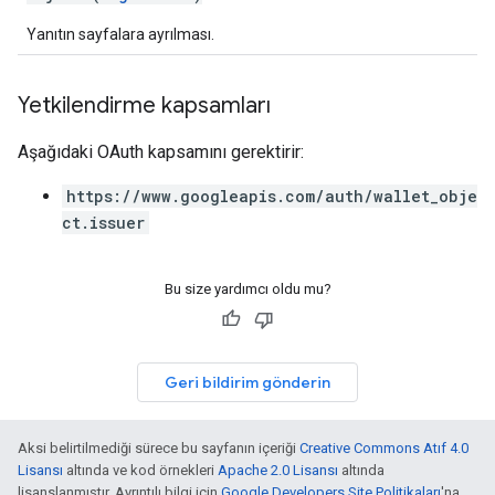
Yanıtın sayfalara ayrılması.
Yetkilendirme kapsamları
Aşağıdaki OAuth kapsamını gerektirir:
https://www.googleapis.com/auth/wallet_obje
ct.issuer
Bu size yardımcı oldu mu?
Geri bildirim gönderin
Aksi belirtilmediği sürece bu sayfanın içeriği
Creative Commons Atıf 4.0
Lisansı
altında ve kod örnekleri
Apache 2.0 Lisansı
altında
lisanslanmıştır. Ayrıntılı bilgi için
Google Developers Site Politikaları
'na