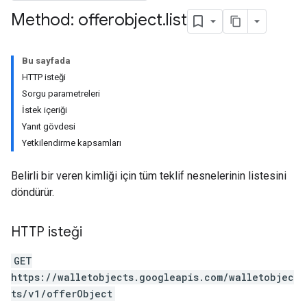
Method: offerobject
.
list
Bu sayfada
HTTP isteği
Sorgu parametreleri
İstek içeriği
Yanıt gövdesi
Yetkilendirme kapsamları
Belirli bir veren kimliği için tüm teklif nesnelerinin listesini
döndürür.
HTTP isteği
GET
https://walletobjects.googleapis.com/walletobjec
ts/v1/offerObject