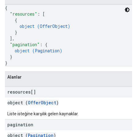
{
"resources"
: 
[
{
object (
OfferObject
)
}
]
,
"pagination"
: 
{
object (
Pagination
)
}
}
Alanlar
resources[]
object (
OfferObject
)
Liste isteğine karşılık gelen kaynaklar.
pagination
object (
Pagination
)