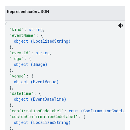
Representación JSON
{
"kind"
: 
string
,
"eventName"
: 
{
object (
LocalizedString
)
}
,
"eventId"
: 
string
,
"logo"
: 
{
object (
Image
)
}
,
"venue"
: 
{
object (
EventVenue
)
}
,
"dateTime"
: 
{
object (
EventDateTime
)
}
,
"confirmationCodeLabel"
: 
enum (
ConfirmationCodeLab
"customConfirmationCodeLabel"
: 
{
object (
LocalizedString
)
}
,