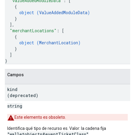
"valueAddedModuleData"
: 
[
{
object (
ValueAddedModuleData
)
}
]
,
"merchantLocations"
: 
[
{
object (
MerchantLocation
)
}
]
}
Campos
kind
(deprecated)
string
Este elemento es obsoleto.
Identifica qué tipo de recurso es. Valor: la cadena fija
"walletobjects#eventTicketClass"
.