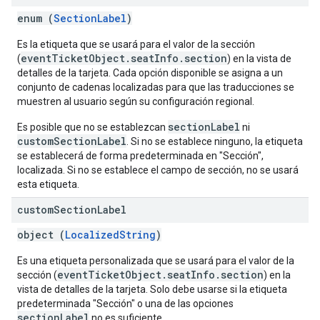
enum (
SectionLabel
)
Es la etiqueta que se usará para el valor de la sección
eventTicketObject.seatInfo.section
(
) en la vista de
detalles de la tarjeta. Cada opción disponible se asigna a un
conjunto de cadenas localizadas para que las traducciones se
muestren al usuario según su configuración regional.
sectionLabel
Es posible que no se establezcan
ni
customSectionLabel
. Si no se establece ninguno, la etiqueta
se establecerá de forma predeterminada en "Sección",
localizada. Si no se establece el campo de sección, no se usará
esta etiqueta.
custom
Section
Label
object (
LocalizedString
)
Es una etiqueta personalizada que se usará para el valor de la
eventTicketObject.seatInfo.section
sección (
) en la
vista de detalles de la tarjeta. Solo debe usarse si la etiqueta
predeterminada "Sección" o una de las opciones
sectionLabel
no es suficiente.