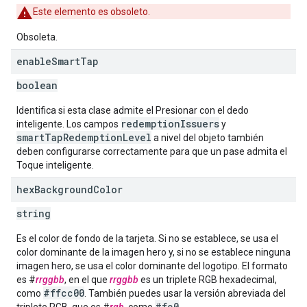
Este elemento es obsoleto.
Obsoleta.
enable
Smart
Tap
boolean
Identifica si esta clase admite el Presionar con el dedo
redemptionIssuers
inteligente. Los campos
y
smartTapRedemptionLevel
a nivel del objeto también
deben configurarse correctamente para que un pase admita el
Toque inteligente.
hex
Background
Color
string
Es el color de fondo de la tarjeta. Si no se establece, se usa el
color dominante de la imagen hero y, si no se establece ninguna
imagen hero, se usa el color dominante del logotipo. El formato
es #
rrggbb
, en el que
rrggbb
es un triplete RGB hexadecimal,
#ffcc00
como
. También puedes usar la versión abreviada del
#fc0