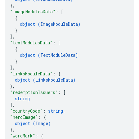
}
,
"imageModulesData"
: 
[
{
object (
ImageModuleData
)
}
]
,
"textModulesData"
: 
[
{
object (
TextModuleData
)
}
]
,
"linksModuleData"
: 
{
object (
LinksModuleData
)
}
,
"redemptionIssuers"
: 
[
string
]
,
"countryCode"
: 
string
,
"heroImage"
: 
{
object (
Image
)
}
,
"wordMark"
: 
{