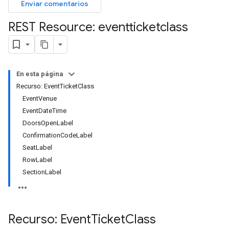
Enviar comentarios
REST Resource: eventticketclass
En esta página
Recurso: EventTicketClass
EventVenue
EventDateTime
DoorsOpenLabel
ConfirmationCodeLabel
SeatLabel
RowLabel
SectionLabel
Recurso: Event
Ticket
Class