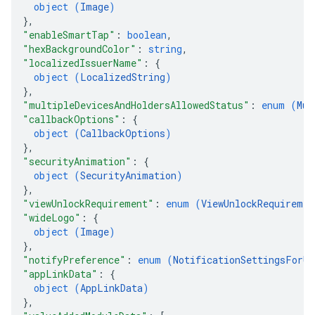
object (
Image
)
}
,
"enableSmartTap"
: 
boolean
,
"hexBackgroundColor"
: 
string
,
"localizedIssuerName"
: 
{
object (
LocalizedString
)
}
,
"multipleDevicesAndHoldersAllowedStatus"
: 
enum (
Mul
"callbackOptions"
: 
{
object (
CallbackOptions
)
}
,
"securityAnimation"
: 
{
object (
SecurityAnimation
)
}
,
"viewUnlockRequirement"
: 
enum (
ViewUnlockRequiremen
"wideLogo"
: 
{
object (
Image
)
}
,
"notifyPreference"
: 
enum (
NotificationSettingsForUp
"appLinkData"
: 
{
object (
AppLinkData
)
}
,