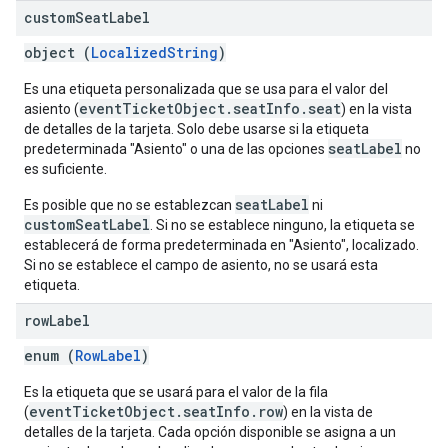
custom
Seat
Label
object (
LocalizedString
)
Es una etiqueta personalizada que se usa para el valor del
eventTicketObject.seatInfo.seat
asiento (
) en la vista
de detalles de la tarjeta. Solo debe usarse si la etiqueta
seatLabel
predeterminada "Asiento" o una de las opciones
no
es suficiente.
seatLabel
Es posible que no se establezcan
ni
customSeatLabel
. Si no se establece ninguno, la etiqueta se
establecerá de forma predeterminada en "Asiento", localizado.
Si no se establece el campo de asiento, no se usará esta
etiqueta.
row
Label
enum (
RowLabel
)
Es la etiqueta que se usará para el valor de la fila
eventTicketObject.seatInfo.row
(
) en la vista de
detalles de la tarjeta. Cada opción disponible se asigna a un