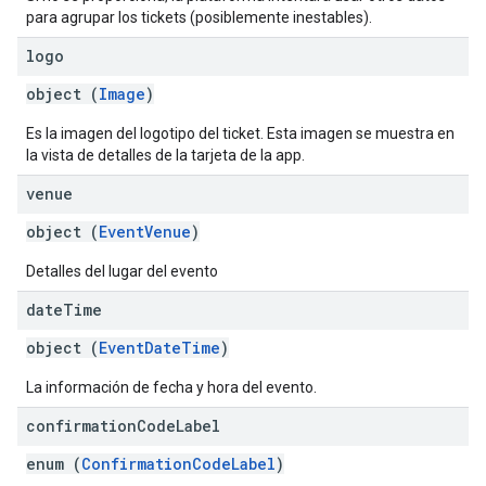
para agrupar los tickets (posiblemente inestables).
logo
object (
Image
)
Es la imagen del logotipo del ticket. Esta imagen se muestra en
la vista de detalles de la tarjeta de la app.
venue
object (
EventVenue
)
Detalles del lugar del evento
date
Time
object (
EventDateTime
)
La información de fecha y hora del evento.
confirmation
Code
Label
enum (
ConfirmationCodeLabel
)