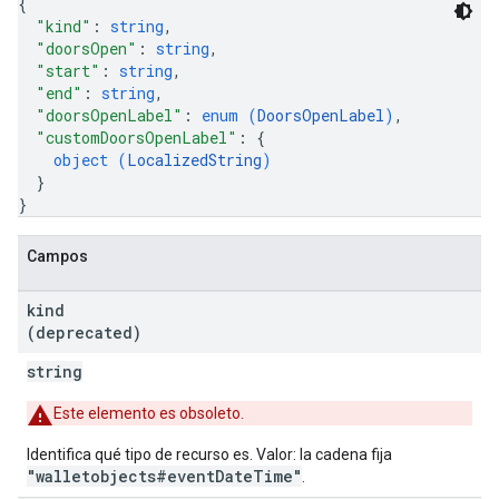
{
"kind"
: 
string
,
"doorsOpen"
: 
string
,
"start"
: 
string
,
"end"
: 
string
,
"doorsOpenLabel"
: 
enum (
DoorsOpenLabel
)
,
"customDoorsOpenLabel"
: 
{
object (
LocalizedString
)
}
}
Campos
kind
(deprecated)
string
Este elemento es obsoleto.
Identifica qué tipo de recurso es. Valor: la cadena fija
"walletobjects#eventDateTime"
.