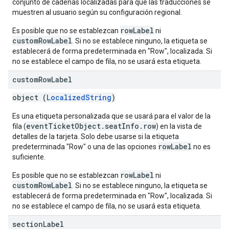
conjunto de cadenas localizadas para que las traducciones se
muestren al usuario según su configuración regional.
rowLabel
Es posible que no se establezcan
ni
customRowLabel
. Si no se establece ninguno, la etiqueta se
establecerá de forma predeterminada en "Row", localizada. Si
no se establece el campo de fila, no se usará esta etiqueta.
custom
Row
Label
object (
LocalizedString
)
Es una etiqueta personalizada que se usará para el valor de la
eventTicketObject.seatInfo.row
fila (
) en la vista de
detalles de la tarjeta. Solo debe usarse si la etiqueta
rowLabel
predeterminada "Row" o una de las opciones
no es
suficiente.
rowLabel
Es posible que no se establezcan
ni
customRowLabel
. Si no se establece ninguno, la etiqueta se
establecerá de forma predeterminada en "Row", localizada. Si
no se establece el campo de fila, no se usará esta etiqueta.
section
Label