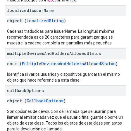
triplete RGB, que es #
rgb
, como
.
localized
Issuer
Name
object (
LocalizedString
)
Cadenas traducidas para issuerName. La longitud máxima
recomendada es de 20 caracteres para garantizar que se
muestre la cadena completa en pantallas más pequeñas.
multiple
Devices
And
Holders
Allowed
Status
enum (
MultipleDevicesAndHoldersAllowedStatus
)
Identifica si varios usuarios y dispositivos guardarán el mismo
objeto que hace referencia a esta clase.
callback
Options
object (
CallbackOptions
)
Son opciones de devolución de llamada que se usarán para
llamar al emisor cada vez que el usuario final guarde o borre un
objeto de esta clase. Todos los objetos de esta clase son aptos
para la devolución de llamada.