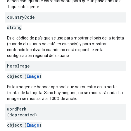
deben configurarse correctamente para que un pase admita el
Toque inteligente.
country
Code
string
Es el código de país que se usa para mostrar el país de la tarjeta
(cuando el usuario no está en ese país) y para mostrar
contenido localizado cuando no está disponible en la
configuración regional del usuario.
hero
Image
object (
Image
)
Es la imagen de banner opcional que se muestra en la parte
frontal de la tarjeta. Si no hay ninguno, no se mostrará nada. La
imagen se mostrará al 100% de ancho.
word
Mark
(deprecated)
object (
Image
)