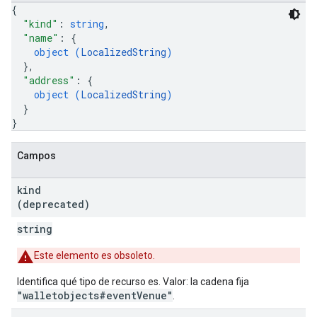
{
"kind"
: 
string
,
"name"
: 
{
object (
LocalizedString
)
}
,
"address"
: 
{
object (
LocalizedString
)
}
}
Campos
kind
(deprecated)
string
Este elemento es obsoleto.
Identifica qué tipo de recurso es. Valor: la cadena fija
"walletobjects#eventVenue"
.