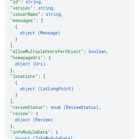
"id"
: 
string
,
"version"
: 
string
,
"issuerName"
: 
string
,
"messages"
: 
[
{
object (
Message
)
}
]
,
"allowMultipleUsersPerObject"
: 
boolean
,
"homepageUri"
: 
{
object (
Uri
)
}
,
"locations"
: 
[
{
object (
LatLongPoint
)
}
]
,
"reviewStatus"
: 
enum (
ReviewStatus
)
,
"review"
: 
{
object (
Review
)
}
,
"infoModuleData"
: 
{
object (
InfoModuleData
)