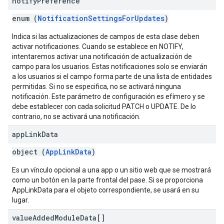
notify
Preference
enum (
NotificationSettingsForUpdates
)
Indica si las actualizaciones de campos de esta clase deben
activar notificaciones. Cuando se establece en NOTIFY,
intentaremos activar una notificación de actualización de
campo para los usuarios. Estas notificaciones solo se enviarán
a los usuarios si el campo forma parte de una lista de entidades
permitidas. Si no se especifica, no se activará ninguna
notificación. Este parámetro de configuración es efímero y se
debe establecer con cada solicitud PATCH o UPDATE. De lo
contrario, no se activará una notificación.
app
Link
Data
object (
AppLinkData
)
Es un vínculo opcional a una app o un sitio web que se mostrará
como un botón en la parte frontal del pase. Si se proporciona
AppLinkData para el objeto correspondiente, se usará en su
lugar.
value
Added
Module
Data[]