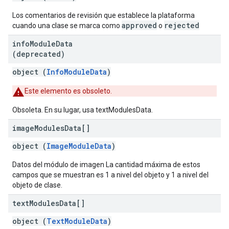
Los comentarios de revisión que establece la plataforma
approved
rejected
cuando una clase se marca como
o
info
Module
Data
(deprecated)
object (
InfoModuleData
)
Este elemento es obsoleto.
Obsoleta. En su lugar, usa textModulesData.
image
Modules
Data[]
object (
ImageModuleData
)
Datos del módulo de imagen La cantidad máxima de estos
campos que se muestran es 1 a nivel del objeto y 1 a nivel del
objeto de clase.
text
Modules
Data[]
object (
TextModuleData
)