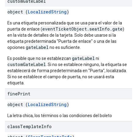
custom
Gate
Label
object (
LocalizedString
)
Es una etiqueta personalizada que se usa para el valor de la
eventTicketObject.seatInfo.gate
puerta de enlace (
)
en la vista de detalles de la tarjeta. Solo debe usarse si la
etiqueta predeterminada "Puerta de enlace" o una de las
gateLabel
opciones
no es suficiente.
gateLabel
Es posible que no se establezcan
ni
customGateLabel
. Si no se establece ninguno, la etiqueta se
establecerá de forma predeterminada en "Puerta", localizada.
Si no se establece el campo de puerta, no se usará esta
etiqueta.
fine
Print
object (
LocalizedString
)
La letra chica, los términos o las condiciones del boleto
class
Template
Info