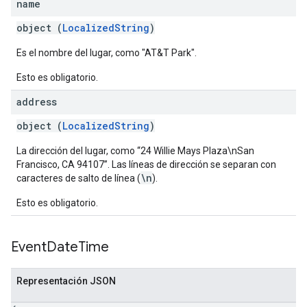
name
object (
LocalizedString
)
Es el nombre del lugar, como "AT&T Park".
Esto es obligatorio.
address
object (
LocalizedString
)
La dirección del lugar, como “24 Willie Mays Plaza\nSan
Francisco, CA 94107”. Las líneas de dirección se separan con
\n
caracteres de salto de línea (
).
Esto es obligatorio.
Event
Date
Time
Representación JSON