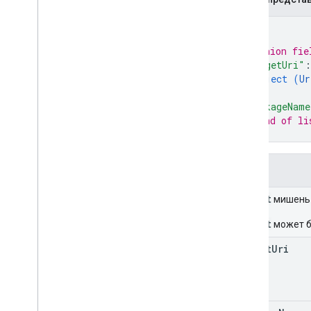
{
// Union fie
"targetUri"
:
object (
Ur
}
,
"packageName
// End of li
}
Поля
target
мишень 
target
может б
target
Uri