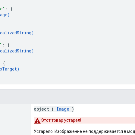
ge"
: 
{
age
)
calizedString
)
"
: 
{
calizedString
)
: 
{
pTarget
)
object (
Image
)
Этот товар устарел!
Устарело. Изображение не поддерживается в мод