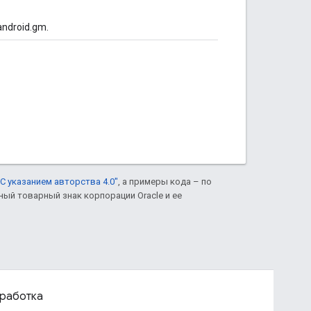
ndroid.gm.
С указанием авторства 4.0"
, а примеры кода – по
нный товарный знак корпорации Oracle и ее
работка