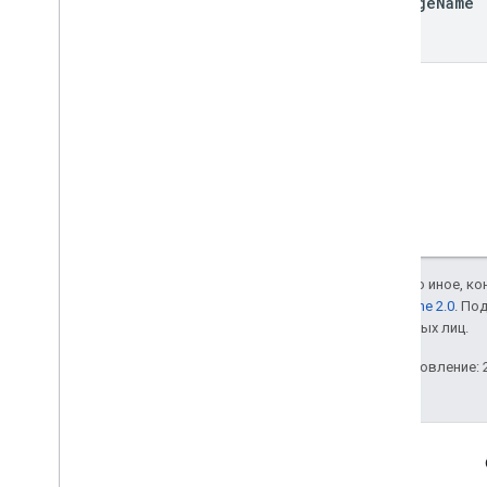
package
Name
Если не указано иное, к
лицензии Apache 2.0
. По
аффилированных лиц.
Последнее обновление: 2
Полезные ссылки