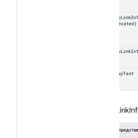
Тип контента
ios
App
Link
In
Добавитьмессажереквест
(deprecated)
App
Link
Data
Штрих-код
ШтрихкодРендерингКодирование
Тип штрих-кода
web
App
Link
In
Параметры обратного вызова
Класстемплатинфо
ДатаВремя
display
Text
Информация о группировке
Изображение
Image
Module
Data
ИнфоМодульДанные
JWT
App
Link
In
Lat
Long
Point
СсылкиМодульДанные
Локализованная строка
JSON-предста
СМИ