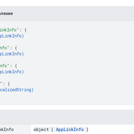
вление
inkInfo"
: 
{
pLinkInfo
)
nfo"
: 
{
pLinkInfo
)
nfo"
: 
{
pLinkInfo
)
"
: 
{
calizedString
)
nk
Info
object (
AppLinkInfo
)