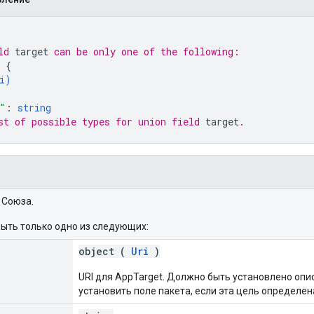
ld 
target
 can be only one of the following:
 
{
i
)
"
: 
string
st of possible types for union field 
target
.
Союза.
ыть только одно из следующих:
object (
Uri
)
URI для AppTarget. Должно быть установлено опи
установить поле пакета, если эта цель определе