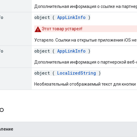
Дополнительная информация о ссылке на партне
fo
object (
AppLinkInfo
)
Этот товар устарел!
Устарело. Ссылки на открытые приложения iOS н
fo
object (
AppLinkInfo
)
Дополнительная информация о партнерской веб-
object (
LocalizedString
)
Необязательный отображаемый текст для кнопки 
fo
вление