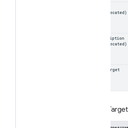
title
(deprecated)
description
(deprecated)
app
Target
App
Targe
JSON-предста