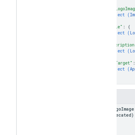
{
Сообщение
"appLogoIma
Money
object (
Im
Multiple
Devices
And
Holders
Allowed
}
,
Status
"title"
: 
{
Пагинация
object (
Lo
}
,
Pass
Constraints
"description
Review
object (
Lo
Статус обзора
}
,
ВращающийсяШтрихкод
"appTarget"
БезопасностьАнимация
object (
Ap
}
State
}
ТекстМодулеДанные
Time
Interval
Поля
Ури
Требование к просмотру
app
Logo
Image
разблокировки
(deprecated)