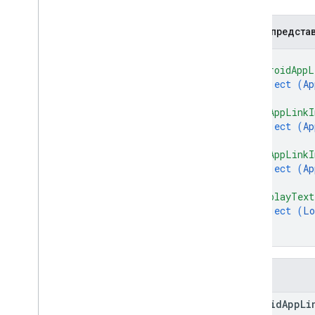
Подарочная карта
JSON-предста
Эмитент
{
JWT
"androidAppL
object (
Ap
}
,
Пропуск лояльности
"iosAppLinkI
object (
Ap
СМИ
}
,
"webAppLinkI
object (
Ap
Предложить пропуск
}
,
"displayText
Разрешения
object (
Lo
}
Умный кран
}
Транзитный пропуск
Поля
android
App
Li
Частный контент