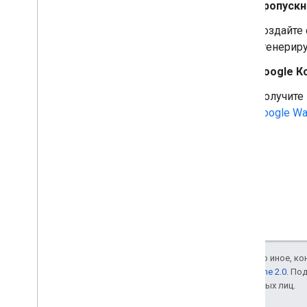
Пропускн
Создайте
сгенериру
Google К
Получите
Google Wal
Если не указано иное, к
лицензии Apache 2.0
. По
аффилированных лиц.