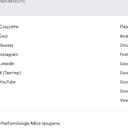
026-08-05 UTC.
Соцсети
Раз
Блог
And
Bluesky
Chr
Instagram
Fire
LinkedIn
Goog
X (Твиттер)
Goog
YouTube
Goog
Goog
View
 Platform
Google AI
Все продукты