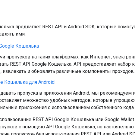
елька предлагает REST API и Android SDK, которые помогу
авлять ими.
 Google Кошелька
и пропусков на таких платформах, как Интернет, электро
ать REST API Google Кошелька. API предоставляет набор 
, извлекать и обновлять различные компоненты проходов.
e Кошелька для Android
авать пропуска в приложении Android, мы рекомендуем ис
оставляет множество удобных методов, которые упрощают
ильные приложения с использованием собственного кода.
пользование REST API Google Кошелька или Google Wallet
опусков с помощью API Google Кошелька, но настоятельн
аче пропусков без использования REST API или Android S