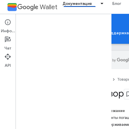
Документация
Блог
Wallet
Event tickets
Информация
Документация
Справочные материалы
Поддержка
Чат
API
Введение
Главная
Товар
Обзор
Ключевые идеи
Обзор
Передаёт классы и объекты
Добавить в Google Кошелек
Содержание
Начало работы
Варианты пога
Руководство по адаптации
Поддерживаем