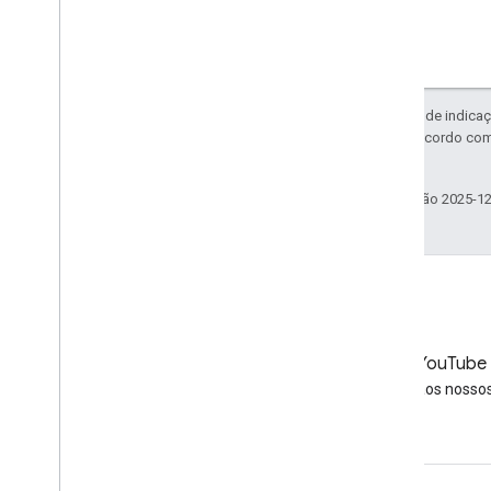
Exceto em caso de indicaç
licenciadas de acordo co
afiliadas.
Última atualização 2025-1
LinkedIn
YouTube
Junte-se a nós no LinkedIn
Assista aos nosso