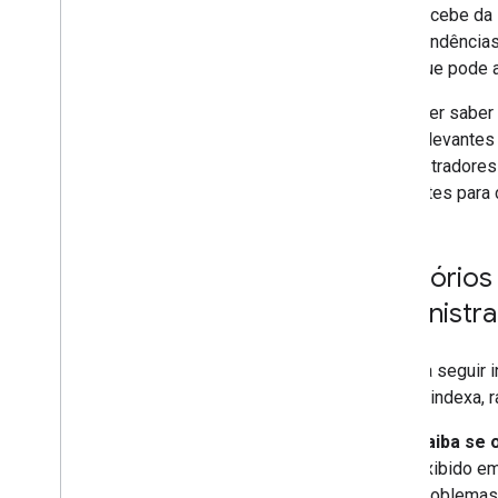
recebe da 
tendências
que pode a
Se quiser saber
mais relevantes
administradores 
relevantes para 
Relatórios
administra
A lista a seguir
Google indexa, r
Saiba se 
exibido em
problemas,