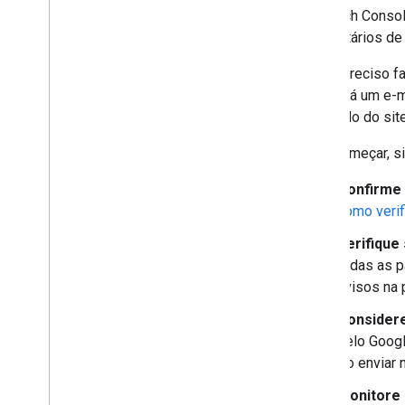
Monitorar com o Search Console
O Search Conso
Introdução ao Search Console
proprietários d
Melhorar a SEO com um gráfico
de bolhas
Não é preciso f
Usar dados do Search Console e
receberá um e-m
do Google Analytics para SEO
conteúdo do sit
Analisar conteúdo de
plataformas de rede social e de
vídeo
Para começar, s
Depurar com operadores de
pesquisa
Confirme 
Prevenção e monitoramento de
como verif
abusos
Verifique
Começar com o Google Trends
todas as p
avisos na 
Guias específicos do site
Considere
pelo Googl
Ao enviar 
Monitore 