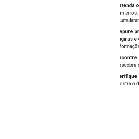
Entenda o
têm erros,
acumularam
Depure pr
páginas e 
informaçõe
Encontre 
descobre q
Verifique
mostra o 