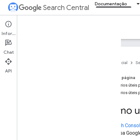
Documentação
Search Central
Documentation
Informações
Introdução
Chat
Fundamentos da Pesquisa
Página inicial
Se
API
Princípios básicos de SEO
Nesta página
Relatórios úteis 
Rastreamento e indexação
Relatórios úteis
Classificação e aspecto da
pesquisa
Como us
Como monitorar e depurar
O
Search Conso
Depurar as quedas no tráfego de
Pesquisa Google 
pesquisa