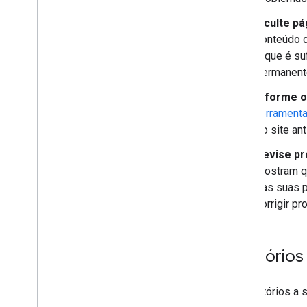
Oculte pá
conteúdo d
o que é su
permanent
Informe o
ferramenta
do site ant
Revise pr
mostram qu
das suas p
corrigir p
Relatório
Os relatórios a