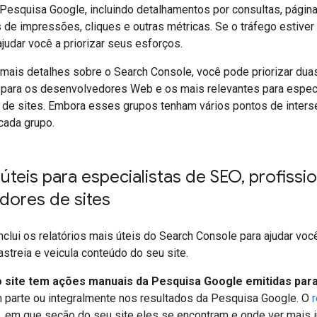
Pesquisa Google, incluindo detalhamentos por consultas, págin
 de impressões, cliques e outras métricas. Se o tráfego estiver
judar você a priorizar seus esforços.
 mais detalhes sobre o Search Console, você pode priorizar duas
 para os desenvolvedores Web e os mais relevantes para especia
de sites. Embora esses grupos tenham vários pontos de interseçã
cada grupo.
 úteis para especialistas de SEO
,
profissio
dores de sites
 inclui os relatórios mais úteis do Search Console para ajudar v
astreia e veicula conteúdo do seu site.
o site tem ações manuais da Pesquisa Google emitidas para
 parte ou integralmente nos resultados da Pesquisa Google. O
 em que seção do seu site eles se encontram e onde ver mais 