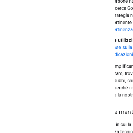
persone han
Ricerca Go
strategia 
pertinente 
pertinenza
Se utilizz
base sulla
indicazioni
Puoi semplificar
apprezzare, trov
hai dei dubbi, ch
giusta, perché i 
consulta la nost
Crea e manti
Il modo in cui la
chiarezza tecnica