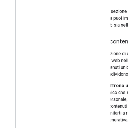
Questa sezione s
su come puoi impl
sito web sia nel
Crea contenut
La creazione di 
tuo sito web nel
di "contenuti uni
tipo condividono
Offrono u
unico che 
personale, 
i contenut
limitarti a
generativa