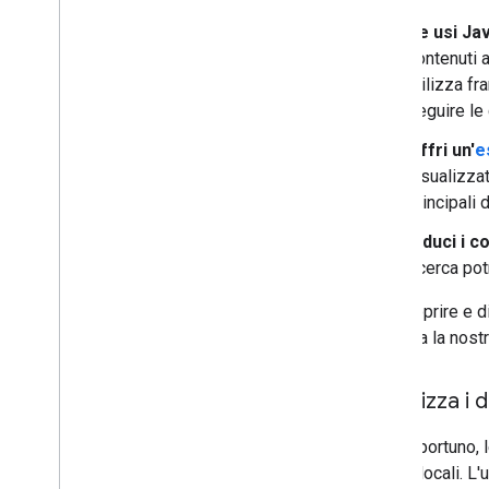
Se usi Jav
contenuti a
utilizza fr
seguire l
Offri un'
e
visualizzat
principali 
Riduci i c
ricerca po
Per scoprire e d
consulta la nost
Ottimizza i d
Ove opportuno, l
attività locali. 