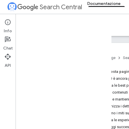
Documentazione
Search Central
Documentation
Info
Presentazione
Chat
Nozioni di base sulla Ricerca
Home page
Sea
API
Concetti fondamentali della SEO
Su questa pagi
Guida introduttiva alla SEO
La SEO è ancora p
Come funziona la Ricerca Google
Applica le best p
Creare contenuti utili
,
affidabili e
pensati per le persone
Crea contenuti 
Concetti fondamentali dell'AI
Crea e mantieni
generativa
Ottimizza i det
Ottimizza per l'AI generativa
Sfatiamo i miti s
Indicazioni sull'utilizzo dell'AI
Esplora le esper
generativa
Passaggi success
Manutenzione della SEO del tuo sito