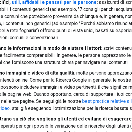
ifici,
utili, affidabili e pensati per le persone
:
assicurati di scr
idabili. I contenuti generici (ad esempio, "7 consigli per chi acqu
 comuni che potrebbero provenire da chiunque e, in genere, non 
io, i contenuti non generici (ad esempio "Perché abbiamo rinuncia
 della rete fognaria") offrono punti di vista unici, basati su espe
zioni comuni e convenzionali.
o le informazioni in modo da aiutare i lettori
: scrivi conten
i e facilmente comprensibili. In genere, le persone apprezzano le
i che forniscono una struttura chiara per navigare nei contenuti.
o immagini e video di alta qualità
: molte persone apprezzano 
tenuti online. Come per la Ricerca Google in generale, le nostre fu
possono includere immagini e video pertinenti, il che significa m
k alle pagine web. Quando opportuno, cerca di supportare i tuoi co
à nelle tue pagine. Se segui già le nostre
best practice relative a
video
, stai già eseguendo l'ottimizzazione per la ricerca basata su
trano su ciò che vogliono gli utenti ed evitano di esagerare
separati per ogni possibile variazione delle ricerche degli utenti