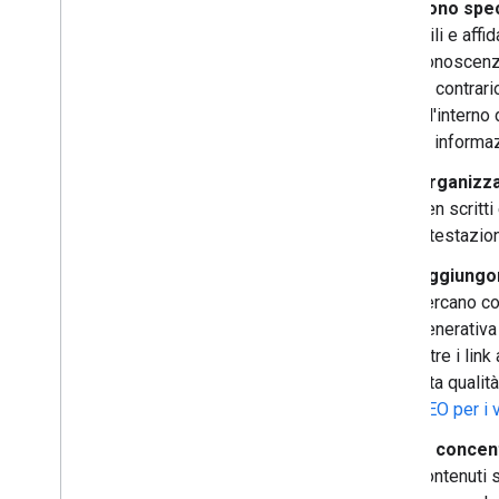
Sono spec
utili e aff
conoscenze
Al contrar
all'interno
le informa
Organizzan
ben scritt
intestazion
Aggiungon
cercano con
generativa 
oltre i lin
alta qualit
SEO per i 
Si concen
contenuti 