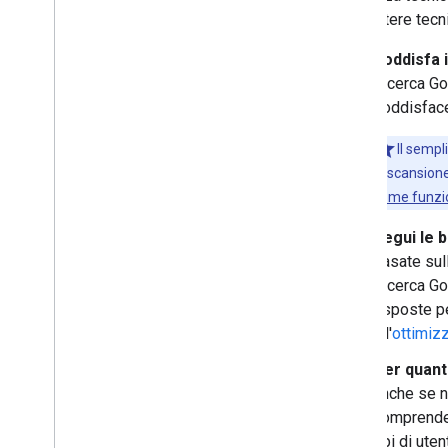
di carattere tec
Soddisfa i
Ricerca Go
soddisfac
Il sempl
la scansione
come funzio
Segui le 
basate sull
Ricerca Go
risposte pe
all'
ottimiz
Per quant
anche se n
comprender
tipi di ute