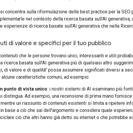
i concentra sulla riformulazione delle best practice per la SEO pe
ementarle nel contesto della ricerca basata sull'AI generativa, con
le esperienze di ricerca basate sull'AI generativa che nella Ricer
i di valore e specifici per il tuo pubblico
contenuti che le persone trovano unici, interessanti e utili proba
la ricerca basata sull'AI generativa più di qualsiasi altro sugger
ci, di valore e di qualità" possa assumere significati diversi a s
 alcune caratteristiche comuni, ad esempio:
n punto di vista unico
: i nostri sistemi di AI esaminano più font
si distingua. Ad esempio, una recensione di prima mano fornisce
mentre un riassunto di contenuti esistenti si limita a ripetere in
i in base a ciò che sai dell'argomento e considera quale esperien
 riciclare ciò che altri hanno già detto su internet o che potrebb
.