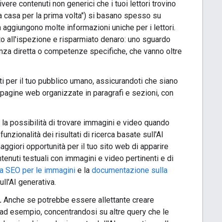
ivere contenuti non generici che i tuoi lettori trovino
ista casa per la prima volta") si basano spesso su
aggiungono molte informazioni uniche per i lettori.
to all'ispezione e risparmiato denaro: uno sguardo
rienza diretta o competenze specifiche, che vanno oltre
uti per il tuo pubblico umano, assicurandoti che siano
 pagine web organizzate in paragrafi e sezioni, con
la possibilità di trovare immagini e video quando
nzionalità dei risultati di ricerca basate sull'AI
aggiori opportunità per il tuo sito web di apparire
ntenuti testuali con immagini e video pertinenti e di
lla SEO per le immagini
e la
documentazione sulla
ll'AI generativa.
.
Anche se potrebbe essere allettante creare
 (ad esempio, concentrandosi su altre query che le