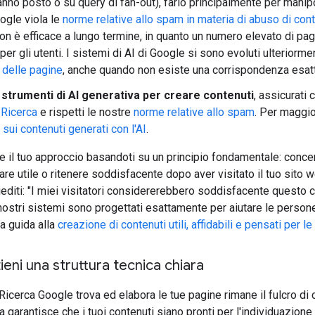
no posto o su query di fan-out), farlo principalmente per manipol
ogle viola le
norme relative allo spam in materia di abuso di cont
non è efficace a lungo termine, in quanto un numero elevato di pag
per gli utenti. I sistemi di AI di Google si sono evoluti ulteriorm
 delle pagine
, anche quando non esiste una corrispondenza esatta 
i strumenti di AI generativa per creare contenuti
, assicurati 
 Ricerca
e rispetti le nostre
norme relative allo spam
. Per maggio
 sui contenuti generati con l'AI
.
e il tuo approccio basandoti su un principio fondamentale: concent
are utile o ritenere soddisfacente dopo aver visitato il tuo sito 
iediti: "I miei visitatori considererebbero soddisfacente questo co
nostri sistemi sono progettati esattamente per aiutare le persone 
ra guida alla
creazione di contenuti utili, affidabili e pensati per l
eni una struttura tecnica chiara
 Ricerca Google trova ed elabora le tue pagine rimane il fulcro di 
 garantisce che i tuoi contenuti siano pronti per l'individuazione 