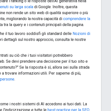
are i ranking o le risposte dell'AI generativa nella
enuti su larga scala
di Google. Inoltre, questa
ine non rende un sito web di qualità superiore o più
ente, migliorando la nostra capacità di
comprendere la
tra la query e i contenuti principali della pagina.
che il tuo lavoro soddisfi gli standard delle
Nozioni di
ri dettagli sul nostro approccio, consulta le nostre
rati su ciò che i tuoi visitatori potrebbero
web. Se devi prendere una decisione per il tuo sito e
ntenuto?" Se la risposta è sì, allora sei sulla strada
a trovare informazioni utili. Per saperne di più,
e persone
.
come i nostri sistemi di AI accedono ai tuoi dati. La
e l'indicizzazione e tutte le
best practice per la SEO