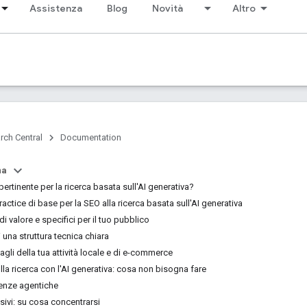
Assistenza
Blog
Novità
Altro
rch Central
Documentation
na
ertinente per la ricerca basata sull'AI generativa?
ractice di base per la SEO alla ricerca basata sull'AI generativa
di valore e specifici per il tuo pubblico
 una struttura tecnica chiara
tagli della tua attività locale e di e-commerce
ulla ricerca con l'AI generativa: cosa non bisogna fare
ienze agentiche
ivi: su cosa concentrarsi