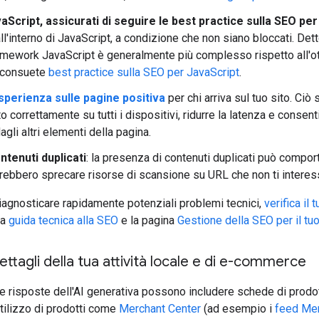
aScript, assicurati di seguire le best practice sulla SEO pe
ll'interno di JavaScript, a condizione che non siano bloccati. De
amework JavaScript è generalmente più complesso rispetto all'ottim
e consuete
best practice sulla SEO per JavaScript
.
sperienza sulle pagine positiva
per chi arriva sul tuo sito. Ciò
o correttamente su tutti i dispositivi, ridurre la latenza e consent
dagli altri elementi della pagina.
ontenuti duplicati
: la presenza di contenuti duplicati può compor
trebbero sprecare risorse di scansione su URL che non ti intere
iagnosticare rapidamente potenziali problemi tecnici,
verifica il
ra
guida tecnica alla SEO
e la pagina
Gestione della SEO per il tu
ettagli della tua attività locale e di e-commerce
e risposte dell'AI generativa possono includere schede di prodott
L'utilizzo di prodotti come
Merchant Center
(ad esempio i
feed Mer