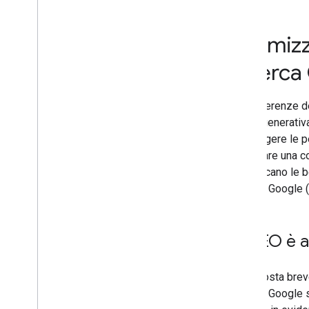
Guida alla Ricerca per sviluppatori
Hai bisogno di un esperto SEO?
Ottimizz
Indicazioni relative all'utilizzo di
strumenti
,
servizi e consulenze sulla
Ricerca
SEO di terze parti
Scansione e indicizzazione
Le preferenze d
sull'AI generati
Ranking e aspetto nella ricerca
raggiungere le p
effettuare una c
Monitoraggio e debug
che cercano le be
Ricerca Google 
Guide per siti specifici
La SEO è a
La risposta brev
Ricerca Google s