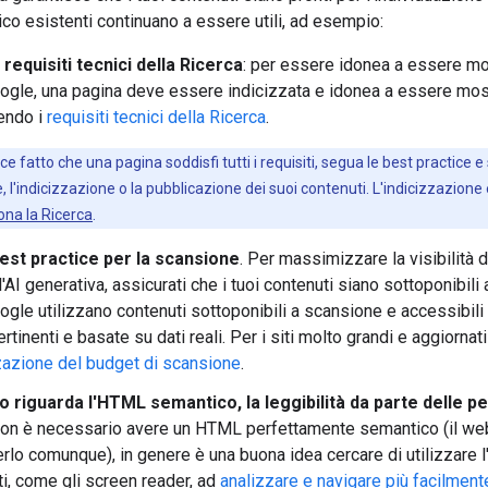
nico esistenti continuano a essere utili, ad esempio:
 requisiti tecnici della Ricerca
: per essere idonea a essere mos
ogle, una pagina deve essere indicizzata e idonea a essere most
endo i
requisiti tecnici della Ricerca
.
ice fatto che una pagina soddisfi tutti i requisiti, segua le best practic
, l'indicizzazione o la pubblicazione dei suoi contenuti. L'indicizzazione
na la Ricerca
.
best practice per la scansione
. Per massimizzare la visibilità de
'AI generativa, assicurati che i tuoi contenuti siano sottoponibili
ogle utilizzano contenuti sottoponibili a scansione e accessibili
rtinenti e basate su dati reali. Per i siti molto grandi e aggiornat
zazione del budget di scansione
.
o riguarda l'HTML semantico, la leggibilità da parte delle p
on è necessario avere un HTML perfettamente semantico (il web
lo comunque), in genere è una buona idea cercare di utilizzare l
nti, come gli screen reader, ad
analizzare e navigare più facilment