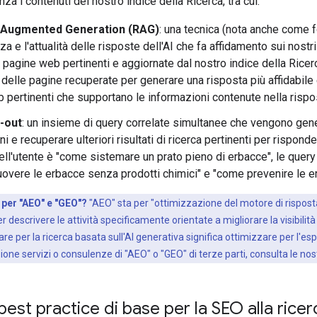
za i contenuti del nostro indice della Ricerca, tra cui:
-Augmented Generation (RAG)
: una tecnica (nota anche come f
za e l'attualità delle risposte dell'AI che fa affidamento sui nostr
 pagine web pertinenti e aggiornate dal nostro indice della Ricer
delle pagine recuperate per generare una risposta più affidabile e
 pertinenti che supportano le informazioni contenute nella rispo
-out
: un insieme di query correlate simultanee che vengono gen
i e recuperare ulteriori risultati di ricerca pertinenti per rispon
ell'utente è "come sistemare un prato pieno di erbacce", le query 
muovere le erbacce senza prodotti chimici" e "come prevenire le e
 per "AEO" e "GEO"?
"AEO" sta per "ottimizzazione del motore di rispos
 descrivere le attività specificamente orientate a migliorare la visibilità 
re per la ricerca basata sull'AI generativa significa ottimizzare per l'esp
one servizi o consulenze di "AEO" o "GEO" di terze parti, consulta le no
best practice di base per la SEO alla ricer