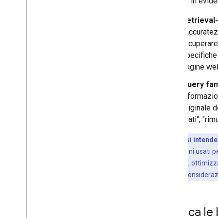
mettere in eviden
Retrieval
l'accuratez
recuperare
specifiche 
pagine web
Query fan
informazion
originale d
prati", "ri
Che cosa si intende
entrambi termini usati per
Ricerca Google, ottimizza
prendendo in considerazi
Applica le 