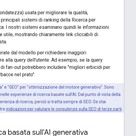
ondatezza) usata per migliorare la qualità,
i principali sistemi di ranking della Ricerca per
ca. I nostri sistemi esaminano quindi le informazioni
 utile, mostrando chiaramente link cliccabili di
sta.
erate dal modello per richiedere maggiori
dere alla query dell'utente. Ad esempio, se la query
di fan-out potrebbero includere "migliori erbicidi per
rbacce nel prato".
ta" e "GEO" per "ottimizzazione del motore generativo". Sono
nelle esperienze di ricerca basate sull'AI. Dal punto di vista della
erienza di ricerca, perciò si tratta sempre di SEO. Se stai
stre
indicazioni per valutare le consulenze sulla SEO di terze parti
.
ca basata sull'AI generativa