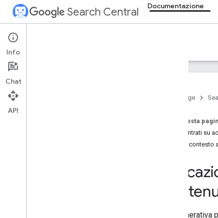
Documentazione
Search Central
Documentation
Info
Presentazione
Chat
Nozioni di base sulla Ricerca
Home page
Sea
API
Concetti fondamentali della SEO
Su questa pagi
Guida introduttiva alla SEO
Concentrati su ac
Come funziona la Ricerca Google
Dai un contesto a
Creare contenuti utili
,
affidabili e
pensati per le persone
Concetti fondamentali dell'AI
Indicazi
generativa
Ottimizza per l'AI generativa
contenut
Indicazioni sull'utilizzo dell'AI
generativa
L'AI generativa 
Manutenzione della SEO del tuo sito