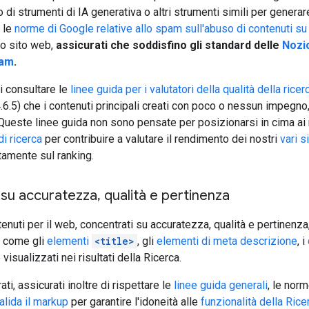
zzo di strumenti di IA generativa o altri strumenti simili per gene
 le
norme di Google relative allo spam sull'abuso di contenuti su
uo sito web,
assicurati che soddisfino gli standard delle
Nozio
pam
.
i consultare le
linee guida per i valutatori della qualità della ricer
.6.5) che i contenuti principali creati con poco o nessun impegno
 Queste linee guida non sono pensate per posizionarsi in cima ai ri
di ricerca
per contribuire a valutare il rendimento dei nostri
vari s
ttamente sul ranking.
 su accuratezza
,
qualità e pertinenza
enuti per il web, concentrati su accuratezza, qualità e pertinenza
i come gli
elementi
<title>
, gli
elementi di meta descrizione
, i
sualizzati nei risultati della Ricerca.
rati, assicurati inoltre di rispettare le
linee guida generali
, le norm
alida il markup
per garantire l'idoneità alle
funzionalità della Rice