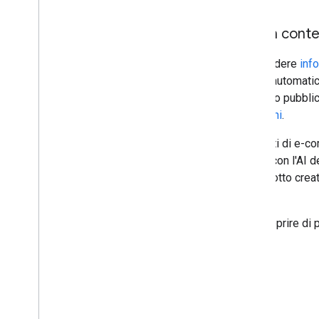
Dai un conte
Condividere
inf
generi automatic
per il tuo pubbl
immagini
.
Per i siti di e
create con l'AI 
di prodotto creat
con l'AI.
Per scoprire di p