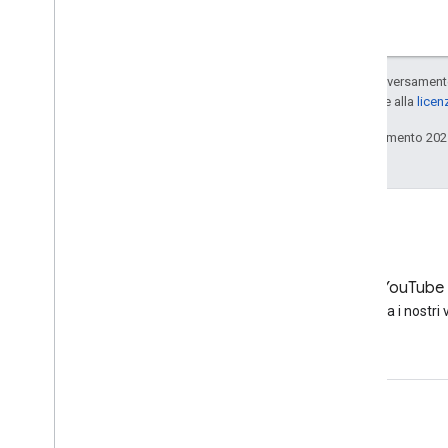
Salvo quando diversamente 
concessi in base alla
licen
Ultimo aggiornamento 202
LinkedIn
YouTube
Unisciti a noi su LinkedIn
Guarda i nostri 
Assistenza