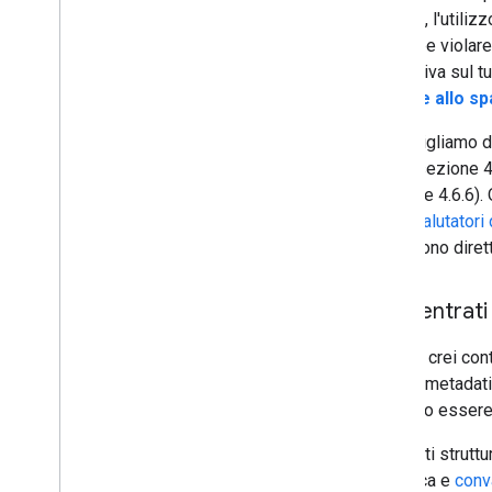
Tuttavia, l'utili
Guida alla Ricerca per sviluppatori
potrebbe violare
Hai bisogno di un esperto SEO?
generativa sul t
Indicazioni relative all'utilizzo di
strumenti
,
servizi e consulenze sulla
relative allo s
SEO di terze parti
Ti consigliamo d
Scansione e indicizzazione
scala (sezione 4
(sezione 4.6.6).
Ranking e aspetto nella ricerca
nostri
valutatori 
influiscono dire
Monitoraggio e debug
Concentrati
Guide per siti specifici
Quando crei cont
include metadat
possono essere vi
Per i dati struttu
di ricerca e
conv