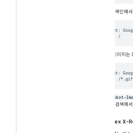
Google 색인에
User-agent: Goog
Disallow: /
.gif
이미지는 
User-agent: Goog
Disallow: /*.gif
Googlebot-Im
Google 검색
noindex
X-R