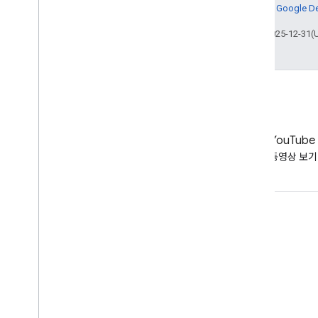
다. 자세한 내용은
Google 
최종 업데이트: 2025-12-31(
LinkedIn
YouTube
LinkedIn에서 확인하기
동영상 보기
지원 받기
도움말 포럼으로 이동
업무 시간에 대한 질문 제출
스팸, 피싱 또는 멀웨어 신고하기
지원 리소스 더보기