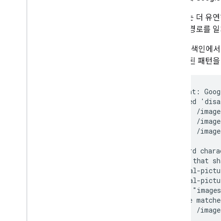
규칙에는 더 유연
이미지 경로를 일
Google 색인
은 공통된 패턴을
User-agent: Goog
# Repeated 'disa
Disallow: /image
Disallow: /image
Disallow: /image
# Wildcard chara
# images that sh
#   animal-pictu
#   animal-pictu
# in the "images
# will be matche
Disallow: /image