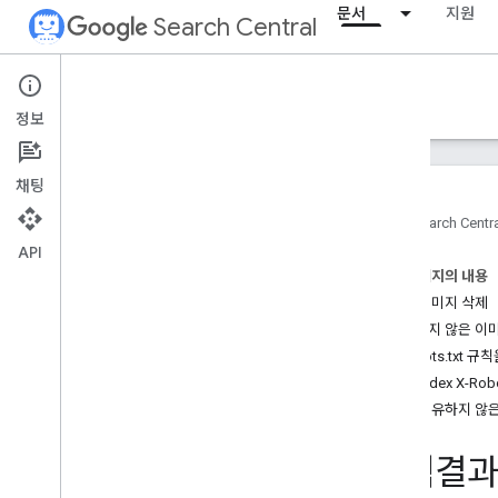
문서
지원
Search Central
Documentation
정보
소개
채팅
검색 Essentials
홈
Search Centr
API
검색엔진 최적화 기초
이 페이지의 내용
긴급 이미지 삭제
크롤링 및 색인 생성
긴급하지 않은 이
개요
robots.txt
Google에서 색인을 생성할 수 있는 파
일 형식
noindex X-R
URL 구조
내가 소유하지 않
링크
사이트맵
검색결과
크롤러 관리