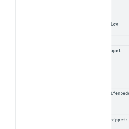
nofollow
none
nosnippet
indexifembed
max-snippet: