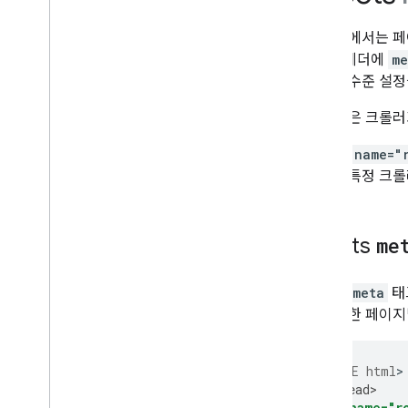
robots
.
txt
표준화
이 문서에서는 페
모바일 사이트 및 모바일 중심 색인 생성
HTTP 헤더에
me
AMP
텍스트 수준 설정
Java
Script
이 설정은 크롤러
페이지 및 콘텐츠 메타데이터
페이지 메타데이터
<meta name="
메타 태그
하려면 특정 크롤
Google에서 지원하는 메타 태그
및 HTML 속성
로봇 메타 태그
,
data-nosnippet
및 X-Robots-Tag
robots
me
noindex
rel 속성
robots
meta
태
삭제
는 자세한 페이지
사이트 이전 및 변경
순위 및 검색 노출
<
!DOCTYPE html
>

<
html><head>
<
meta
name="r