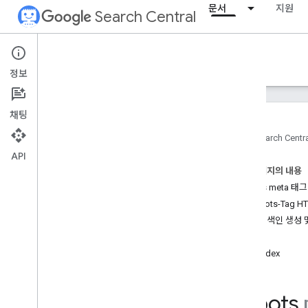
문서
지원
Search Central
Documentation
정보
소개
채팅
검색 Essentials
홈
Search Centr
API
검색엔진 최적화 기초
이 페이지의 내용
robots meta 태
크롤링 및 색인 생성
X-Robots-Tag 
개요
유효한 색인 생성 
Google에서 색인을 생성할 수 있는 파
일 형식
all
URL 구조
noindex
링크
사이트맵
Robots
크롤러 관리