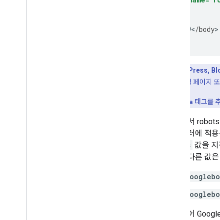
모니터링 및 디버깅
(…)
<
/
head
>

사이트별 가이드
<
body
>
(…)
<
/
body
>

<
/
html
>
Wix, WordPress,
알리는 검색 설정 페이지 또
웹사이트에
meta
태그를 추
이 예에서
robots
든 크롤러에 적용
robots
값을 지
원하며 다른 값은
googlebo
googlebo
예를 들어 Goo